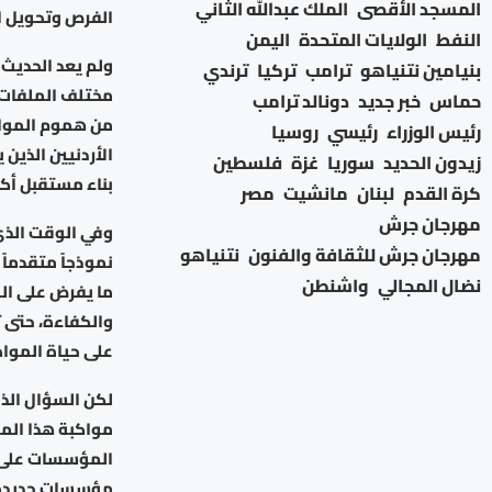
المسجد الأقصى
الملك عبدالله الثاني
الفرص وتحويل ال
النفط
الولايات المتحدة
اليمن
ولم يعد الحديث
بنيامين نتنياهو
ترامب
تركيا
ترندي
مختلف الملفات 
حماس
خبر جديد
دونالد ترامب
من هموم المواط
رئيس الوزراء
رئيسي
روسيا
الأردنيين الذين 
زيدون الحديد
سوريا
غزة
فلسطين
بناء مستقبل أكث
كرة القدم
لبنان
مانشيت
مصر
مهرجان جرش
وفي الوقت الذي
مهرجان جرش للثقافة والفنون
نتنياهو
نموذجاً متقدماً 
نضال المجالي
واشنطن
ما يفرض على ا
والكفاءة، حتى 
على حياة الموا
لكن السؤال الذ
مواكبة هذا المس
المؤسسات على تح
مؤسسات جديدة تح