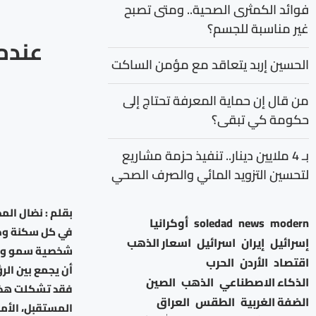
فوائد الكمثرى الصحية.. ومتى تصبح
غير مناسبة للجسم؟
عندما
الحسين إربد يتعاقد مع مؤمن الساكت
من قال إن حماية المعرفة تحتاج إلى
حكومة كي تبقى؟
بـ 4 ملايين دينار.. تنفيذ حزمة مشاريع
لتحسين التزويد المائي والصرف الصحي
بقلم : نضال الم
modern
news
soledad
أوكرانيا
في كل سكنة وحر
إسرائيل
إيران
اسرائيل
اسعار الذهب
شخصية سمو ولي ا
اقتصاد
الأردن
الحرب
أن يجمع بين الر
الذكاء الاصطناعي
الذهب
الصين
فقد تشكلت هذه 
الضفة الغربية
الطقس
العراق
المستقبل، الأمر