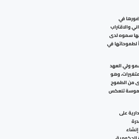
ضورها في
ني والاقتراب
بها سموه لدى
اً لطموحاتها في
مو ولي العهد
لمتغيرات، وهو
ى من الطموح
ملموسة تنعكس
ارية على
درة
إنشاء
 الحكومية،