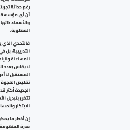
رغم حداثة تجربت
أن أي مؤسسة جدي
والأسماء ذاتها 
المطلوبة.
فالتحدي الذي يو
التدريبية، بل في
المساءلة والإنج
لا يقاس بعدد ال
المستقبل لا أدو
تقليص الفجوة بي
الجديدة أكثر قد
تتغير بتبديل ال
الابتكار والمس
إن أخطر ما يمكن
قدرة المنظومة ا