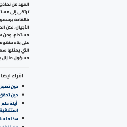
العهد من نماذج
ترتقي إلى مستوى
فالقادة يرسمون 
الأجيال، لكن ال
مستدام، ومن هنا
على بناء منظومة
التي يمثلها سمو
مسؤول ما زال ي
اقراء ايضا
حين تصبح ا
حين تحقق 
أيلة حلم ع
استثنائية
هذا ما ستعا