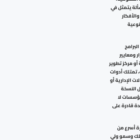
سألة يتمثل في
والأفكار
نوعية
لبرامج
ر ومعايير
 أو مركز تطوير
، تمتلك أدوات
ت الإدارية أو
ل النسخة
مؤسسات لا
دة قادرة على
ة أسرع من
لملك وسمو ولي