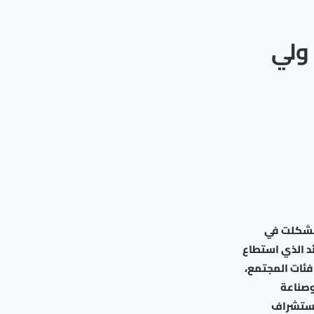
 ولي
 تشكلت في
ئد الذي استطاع
فئات المجتمع،
وصناعة
 استشراف