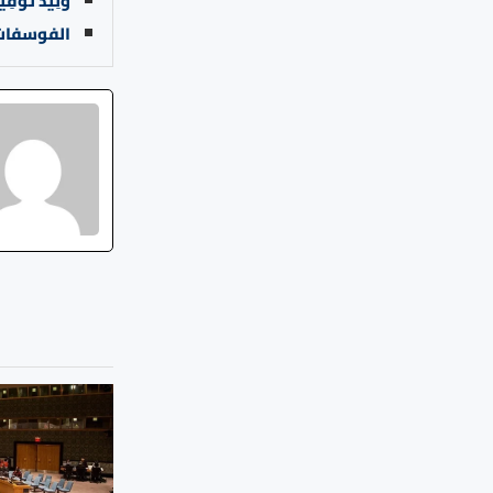
وَلِيدُ تَوْفِي
الفوسفات ق