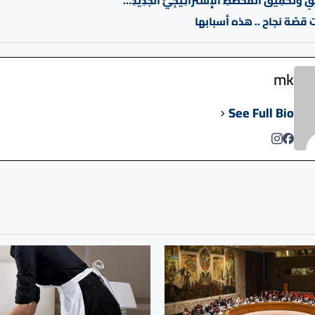
قٍ وَتَحْقِيقُ الْمُخَطَّطِ الْإِسْتْرَاتِيجِيِّ الْجَدِيدِ…
صّة نجاح .. هذه أسبابها
mk
See Full Bio