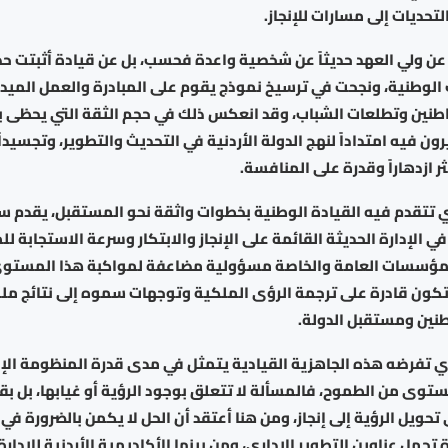
تحديات إلى مسارات للإنجاز.
 عن ولي العهد حديثاً عن شخصية واعدة فحسب، بل عن قيادة أثبتت ح
الوطنية، ونجحت في ترسيخ نموذج يقوم على المبادرة والعمل الميدا
نين وتطلعات الشباب، وقد انعكس ذلك في حجم الثقة التي يحظى 
يرون فيه امتداداً لنهج الدولة الأردنية في التحديث والتطوير، وتجسيد
ر ازدهاراً وقدرة على المنافسة.
 تتقدم فيه القيادة الوطنية بخطوات واثقة نحو المستقبل، يقدم س
في الإدارة الحديثة القائمة على الإنجاز والابتكار وسرعة الاستجابة ل
لمؤسسات العامة والخاصة مسؤولية مضاعفة لمواكبة هذا المستو
تكون قادرة على ترجمة الرؤى الملكية وتوجهات سموه إلى نتائج 
طنين ومستقبل الدولة.
ي تفرضه هذه الجاهزية القيادية يتمثل في مدى قدرة المنظومة الإد
توى من الطموح، فالمسألة لا تتعلق بوجود الرؤية أو غيابها، بل بق
ويل الرؤية إلى إنجاز، ومن هنا أعتقد أن الحل لا يكمن بالضرورة في 
مل عناوين التطوير الإداري، ومن بينها الأكاديمية الأردنية للإدارة