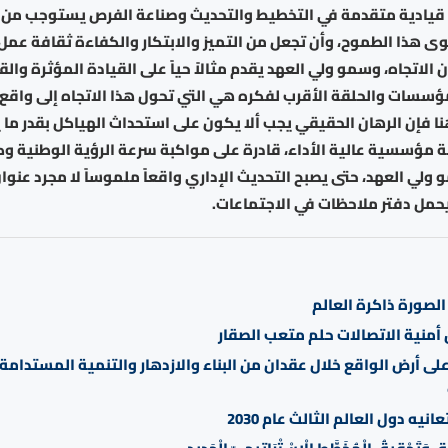
 قيادية متقدمة في التخطيط والتحديث وصناعة الفرص يستوجب من
 هذا الطموح، وأن تجعل من التميز والابتكار والكفاءة ثقافة عمل
الاتجاه، وسمو ولي العهد يقدم مثالاً حياً على القيادة المؤثرة والق
مؤسسات والحلقة الأقرب لفكره هي التي تحول هذا الاتجاه إلى واقع
 فإن الرهان الحقيقي يجب ألا يكون على استحداث الهياكل بقدر ما 
 مؤسسية عالية الأداء، قادرة على مواكبة سرعة الرؤية الوطنية وك
 ولي العهد، حتى يصبح التحديث الإداري واقعاً ملموساً لا مجرد عنوان
حمل دفتر ملاحظات في الاجتماعات.
لصورة ذاكرة العالم
أمنية الاتصالات حلم متعب الصقار
لى أرض الواقع خلال عقدان من البناء والازدهار والتنمية المستدام
نيه دول العالم الثالث عام 2030