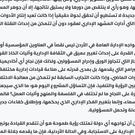
ها، وهو رأي لا ينتقص من دورها ولا يستبق نتائجها، إلا أن جوهر الم
دة لا تستطيع أن تحقق تحولاً حقيقياً إذا كانت تعيد إنتاج الأدوات 
التي أدارت المشهد الإداري لعقود دون أن تتمكن من إحداث النقلة ال
اجه الإدارة العامة في الأردن ليس نقصاً في العناوين المؤسسية أو ا
 القدرة على إحداث تغيير عميق في الثقافة الإدارية وآليات اتخاذ القرا
از التي تتجاوز الورق وإدراج المسؤولين، ولذلك فإن نجاح أي أكاديمية
برامج التي يقدمها، بل بمدى قدرته على صناعة قيادات إدارية مختلفة
ات الماضي، وإذا كانت التجارب السابقة لم تتمكن من معالجة الاختلالا
ن الرؤية والتنفيذ، فإن التساؤل المشروع اليوم هو: ما الذي سيجع
رة على النجاح ما لم تختلف في الفلسفة والمنهج وآليات العمل؟ فال
أسماء، وإنما بتغيير الفكر الإداري الذي يحكمها، وبإطلاق كفاءات جدي
اءلة وتحمل المسؤولية.
 أن تواجهه أي دولة تمتلك رؤية طموحة هو أن تتقدم القيادة بوتير
لإدارية على الاستجابة، وفي الحالة الأردنية، فإن ما يقدمه جلالة ا