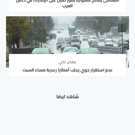
النشامى يفتتح مشواره بفوز ثمين على الإمارات في كأس
العرب
مقال تالي
عدم استقرار جوي يجلب أمطارا رعدية مساء السبت
مرطب بشرة طبيعي يهدد عرش حمض الهيالورونيك
شاهد ايضا
الشهير