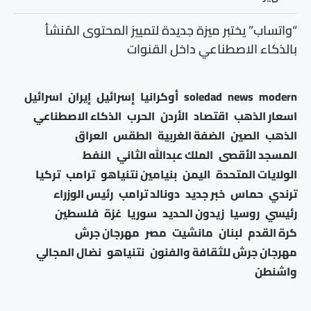
“واتساب” يختبر ميزة جديدة لتمييز المحتوى المُنشأ
بالذكاء الاصطناعي داخل القنوات
modern
news
soledad
أوكرانيا
إسرائيل
إيران
اسرائيل
اسعار الذهب
اقتصاد
الأردن
الحرب
الذكاء الاصطناعي
الذهب
الصين
الضفة الغربية
الطقس
العراق
المسجد الأقصى
الملك عبدالله الثاني
النفط
الولايات المتحدة
اليمن
بنيامين نتنياهو
ترامب
تركيا
ترندي
حماس
خبر جديد
دونالد ترامب
رئيس الوزراء
رئيسي
روسيا
زيدون الحديد
سوريا
غزة
فلسطين
كرة القدم
لبنان
مانشيت
مصر
مهرجان جرش
مهرجان جرش للثقافة والفنون
نتنياهو
نضال المجالي
واشنطن