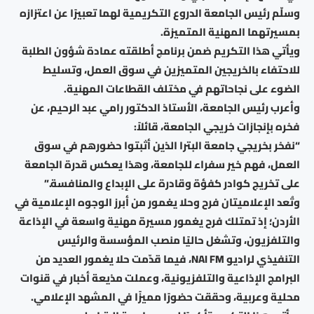
وسلّم رئيس الجامعة الدروع التكريمية لهما تعبيرًا عن اعتزازه
بمسيرتهما المهنية المتميزة.
ويأتي هذا التكريم ضمن برنامج أطلقته عمادة شؤون الطلبة
للاحتفاء بالخريجين المتميزين في سوق العمل، وتسليط
الضوء على نجاحاتهم في مختلف القطاعات المهنية.
وأعرب رئيس الجامعة، الأستاذ الدكتور رامي عبد الرحيم، عن
فخره بإنجازات خريجي الجامعة، قائلاً:
“نفخر بخريجي جامعة البترا الذين أثبتوا حضورهم في سوق
العمل، فهم خير سفراء للجامعة، وهذا يعكس قدرة الجامعة
على تخريج كوادر كفؤة وقادرة على الإبداع والمنافسة.”
وتُعد الإعلاميتان فرح وحلا يغمور من أبرز الوجوه الإعلامية في
الأردن؛ إذ تمتلك فرح يغمور مسيرة مهنية واسعة في الإذاعة
والتلفزيون، وتشغل حاليًا منصب المؤسسة والرئيس
التنفيذي لراديو NAI FM، فيما قدّمت حلا يغمور العديد من
البرامج الإذاعية والتلفزيونية، وعملت مذيعة أخبار في قنوات
محلية وعربية، وحققت حضورًا مميزًا في المشهد الإعلامي.