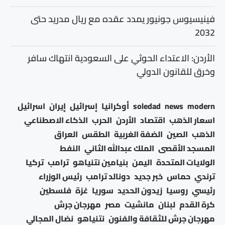
فينيسيوس جونيور يمدد عقده مع ريال مدريد حتى
2032
الأردن: الاعتداء الحوثي على السعودية انتهاك سافر
وخرق للقانون الدولي
modern
news
soledad
أوكرانيا
إسرائيل
إيران
اسرائيل
اسعار الذهب
اقتصاد
الأردن
الحرب
الذكاء الاصطناعي
الذهب
الصين
الضفة الغربية
الطقس
العراق
المسجد الأقصى
الملك عبدالله الثاني
النفط
الولايات المتحدة
اليمن
بنيامين نتنياهو
ترامب
تركيا
ترندي
حماس
خبر جديد
دونالد ترامب
رئيس الوزراء
رئيسي
روسيا
زيدون الحديد
سوريا
غزة
فلسطين
كرة القدم
لبنان
مانشيت
مصر
مهرجان جرش
مهرجان جرش للثقافة والفنون
نتنياهو
نضال المجالي