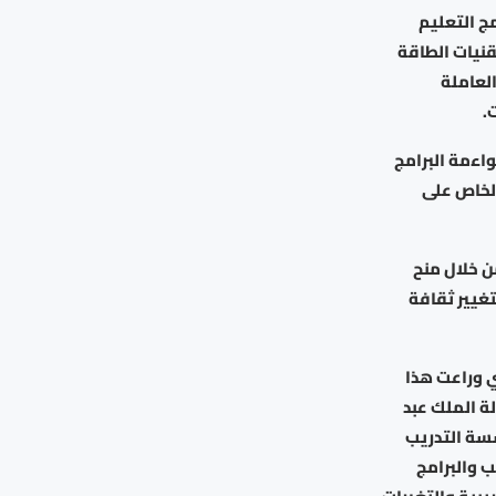
ج التعليم
قنيات الطاقة
العاملة
.
اءمة البرامج
لخاص على
ن خلال منح
غيير ثقافة
ي وراعت هذا
لة الملك عبد
سسة التدريب
 والبرامج