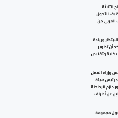
ج الثلاثة
وظيف التحول
 العربي من
ابتكار وريادة
د أن تطوير
لهيكلية وتقليص
لس وزراء العمل
د رئيس هيئة
 حازم الرحاحلة
لين عن أطراف
من الخبراء حول مجموعة