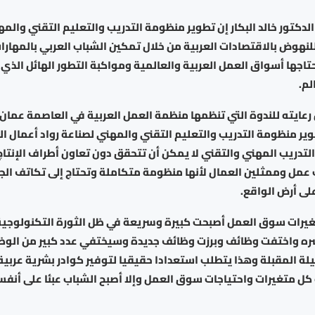
الدكتور خالد البكار إن تطوير منظومة التدريب والتعليم التقني والمه
لنهوض بالاقتصادات العربية من خلال تمكين الشباب العربي بالمهارا
حتاجها أسواق العمل العربية والعالمية ومواكبة التطور الهائل الذي
لم.
ل رعايته للندوة التي تنظمها منظمة العمل العربية في العاصمة عمان 
ير منظومة التدريب والتعليم التقني والمهني لصناعة رواد أعمال ا
تدريب المهني والتقني لا يمكن أن تتحقق دون تعاون أطراف الإنتاج 
مل وممثلين العمال لأنها منظومة متكاملة وتحتاج إلى تكاتف ال
لى أرض الواقع.
غيرات سوق العمل أصبحت كبيرة وسريعة في ظل الثورة التكنولوجية ا
سره واختفت وظائف وبرزت وظائف جديدة وسيختفي عدد كبير من الوظا
يلة المقبلة وهذا يتطلب استعدادا حقيقيا لتوفير كوادر بشرية عربية
 كل متغيرات واحتياجات سوق العمل وإلا أصبح الشباب عبئا على أن