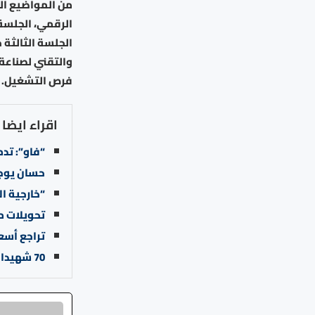
من المواضيع ال
الرقمي، الجلسة 
الجلسة الثالثة 
والتقني لصناعة 
فرص التشغيل.
اقراء ايضا
“فاو”: تدمير 80% من الأراضي الزراعية في غزة وتحذير
حسان يوجه
“خارجية ا
تحويلات مر
تراجع أسعا
70 شهيدا بنيران وغارات الاحتلال الإسرائيلي على غزة منذ فجر الثلاثاء