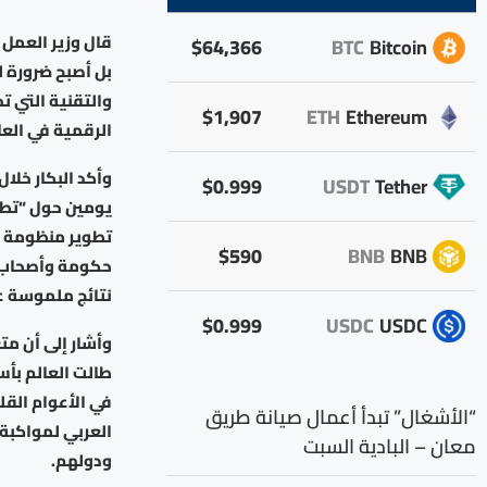
قال وزير العمل 
$64,366
BTC
Bitcoin
بل أصبح ضرورة ل
والتقنية التي ت
$1,907
ETH
Ethereum
الرقمية في العا
وأكد البكار خلا
$0.999
USDT
Tether
يومين حول “تطو
تطوير منظومة ال
$590
BNB
BNB
حكومة وأصحاب ع
نتائج ملموسة ع
$0.999
USDC
USDC
وأشار إلى أن مت
طالت العالم بأ
في الأعوام القل
“الأشغال” تبدأ أعمال صيانة طريق
العربي لمواكبة
معان – البادية السبت
ودولهم.