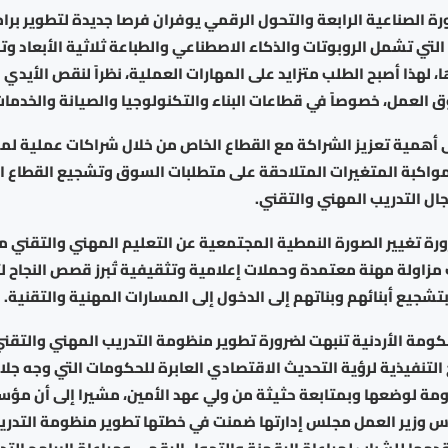
ورة الصناعية الرابعة والتحول الرقمي يوفران فرصا جديدة لتطوير برام
التي تشمل الروبوتات والذكاء الاصطناعي والطباعة ثلاثية الأبعاد وت
، لهذا أصبح الطلب متزايد على المهارات العملية، نظراً لنقص الأيدي 
العمل، خصوصاً في قطاعات البناء والتكنولوجيا والصيانة والخدمات
 أهمية تعزيز الشراكة مع القطاع الخاص من خلال شراكات عملية لمو
مواكبة المتغيرات المتلاحقة على متطلبات السوق وتشجيع القطاع ا
ال التدريب المهني والتقني.
رة تغيير الصورة النمطية المجتمعية عن التعليم المهني والتقني م
زاولة مهنة معتمدة وحملات إعلامية وتثقيفية تُبرز قصص النجاح لت
تشجيع أبنائهم وبناتهم إلى الدخول إلى المسارات المهنية والتقنية.
كومة الأردنية تنبهت لضرورة تطوير منظومة التدريب المهني والتقن
ج التنفيذية لرؤية التحديث الاقتصادي العابرة للحكومات التي وجه جلا
كومة لوضعها وبمتابعة حثيثة من ولي عهد الأمين، مشيرا إلى أن مؤ
أس وزير العمل مجلس إدارتها ضمنت في خطتها تطوير منظومة التدريب