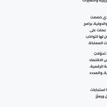
يبية والتغيرات
ادي خصصت
الدولية، برامج
ة عملت على
ن لها لتواكب
ت المملكة.
حوّلاتٍ
س الاقتصاد
ة الرقمية،
ة، والمحدد
 استجابات
ويعزّز