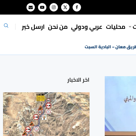
ت
محليات
⁠عربي ودولي
من نحن
ارسل خبر
طريق معان – البادية السبت
اخر الاخبار