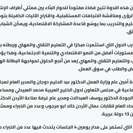
هذه الندوة تتيح فضاءً مفتوحاً للحوار البنّاء بين ممثلي أطراف الإنتا
 الرؤى ومناقشة الاتجاهات المستقبلية، واقتراح الآليات الكفيلة بت
يم والتدريب بما يوسّع قاعدة المشاركة الاقتصادية، ويمكّن الشباب
ئق.
رب الدولٍ التي استثمرت مبكرًا في التعليم التقني والمهني وربطته بال
ستويات أفضل من النمو الاقتصادي والتنمية الاجتماعية، وهذا يؤك
والتعليم التقني والمهني يُعد من أنجع الحلول لمواجهة البطالة ا
رض والطلب في سوق العمل.
 أمين عام وزارة العمل الدكتور عبد الحليم دوجان والمدير العام لمج
اعية في مجلس التعاون لدول الخليج العربية محمد العبيدلي ومساع
لجودة الدكتور يوسف العبدالات ومدير عام غرفة صناعة الأردن الدكتور
حاد العام لنقابات عمال الأردن خالد ابو مرجوب وعدد من الخبراء وممث
ية.
وتضمنت الندوة التي تستمر على مدار يومين 4 الجلسات يتحدث فيها عدد 