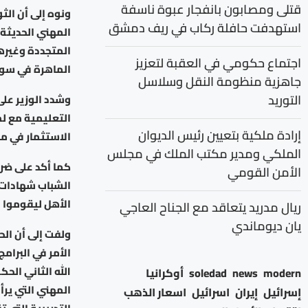
قتلى ومصابون بانفجار عبوة ناسفة
ونوه إلى أن الث
استهدفت حافلة ركاب في ريف دمشق
المهني الحديثة 
المتجددة وغيرها
اجتماع حكومي في العقبة لتعزيز
الماهرة في سوق 
جاهزية منظومة النقل وسلاسل
التوريد
وشدد الوزير على
التعليمية مع ل
إرادة ملكية بتعيين رئيس الديوان
الاستثمار في مج
الملكي ومدير مكتب الملك في مجلس
كما أكد على ضرو
الأمن القومي
الشباب شهادات م
الأهل ليقوموا ب
ريال مدريد يتعاقد مع الجناح العاجي
يان ديوماندي
ولفت إلى أن الح
الأمر في البرام
الله الثاني الح
modern
news
soledad
أوكرانيا
المهني التي ير
إسرائيل
إيران
اسرائيل
اسعار الذهب