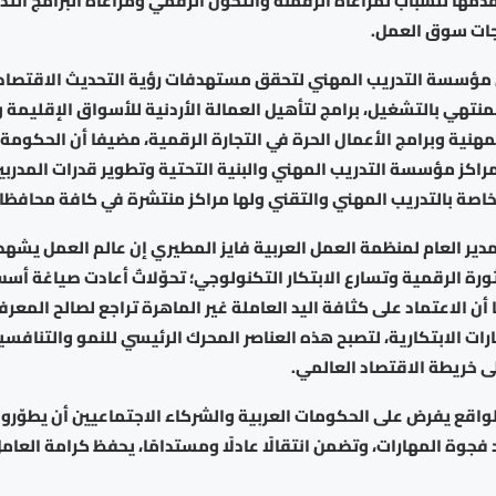
قدمها للشباب لمراعاة الرقمنة والتحول الرقمي ومراعاة البرامج التدر
جات سوق العمل.
ن مؤسسة التدريب المهني لتحقق مستهدفات رؤية التحديث الاقتص
لمنتهي بالتشغيل، برامج لتأهيل العمالة الأردنية للأسواق الإقليمة و
لمهنية وبرامج الأعمال الحرة في التجارة الرقمية، مضيفا أن الحكوم
اكز مؤسسة التدريب المهني والبنية التحتية وتطوير قدرات المدربي
لخاصة بالتدريب المهني والتقني ولها مراكز منتشرة في كافة محافظا
مدير العام لمنظمة العمل العربية فايز المطيري إن عالم العمل يشهد ت
رة الرقمية وتسارع الابتكار التكنولوجي؛ تحوّلاتٌ أعادت صياغة أس
أن الاعتماد على كثافة اليد العاملة غير الماهرة تراجع لصالح المعرف
رات الابتكارية، لتصبح هذه العناصر المحرك الرئيسي للنمو والتنافسي
ى خريطة الاقتصاد العالمي.
واقع يفرض على الحكومات العربية والشركاء الاجتماعيين أن يطوّروا
جوة المهارات، وتضمن انتقالًا عادلًا ومستدامًا، يحفظ كرامة العامل 