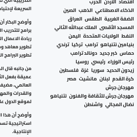
التدريبية التي ت
اقتصاد
الأردن
الحرب
السريعة لإحتيا
الذكاء الاصطناعي
الذهب
الصين
الضفة الغربية
الطقس
العراق
وأوضح البكار أ
المسجد الأقصى
الملك عبدالله الثاني
برامج للتدريب ا
النفط
الولايات المتحدة
اليمن
ريادة الاعمال ا
بنيامين نتنياهو
ترامب
تركيا
ترندي
تطوير معاهد ومر
حماس
خبر جديد
دونالد ترامب
تطوير البرامج ا
رئيس الوزراء
رئيسي
روسيا
من جانبه قال ال
زيدون الحديد
سوريا
غزة
فلسطين
عميقة بفعل الثو
كرة القدم
لبنان
مانشيت
مصر
العالمي، مضيفا 
مهرجان جرش
والقدرات والمها
مهرجان جرش للثقافة والفنون
نتنياهو
لموقع الدول عل
نضال المجالي
واشنطن
وأوضح أن هذا ال
استراتيجية تسد ف
الإنتاجية.