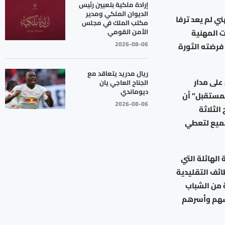
إرادة ملكية بتعيين رئيس
الديوان الملكي ومدير
ني لم يعد ترفا
مكتب الملك في مجلس
الأمن القومي
ت المهنية
2026-08-06
 فرضته الثورة
ريال مدريد يتعاقد مع
على مدار
الجناح العاجي يان
ديوماندي
لمستقبل” أن
2026-08-06
الثلاثة
جميع لتعطي
لهائلة التي
ئف التقليدية
 من الشباب
فسهم وأسرهم