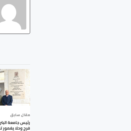
مقال سابق
رئيس جامعة البترا 
فرح وحلا يغمور تق