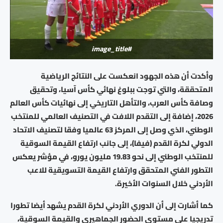
#image_title
وأكدت أن هذه الجهود انعكست على النتائج الرياضية
المتحققة، والتي توجت ببلوغ نهائي كأس آسيا، وتحقيق
وصافة كأس العرب، والتأهل التاريخي إلى نهائيات كأس العالم
2026، إضافة إلى التقدم اللافت في التصنيف العالمي للمنتخب
الوطني، الذي وصل إلى المركز 63 عالميا وفقا لتصنيف الاتحاد
الدولي لكرة القدم (فيفا)، إلى جانب ارتفاع القيمة السوقية
للمنتخب الوطني إلى نحو 19.83 مليون يورو، في مؤشر يعكس
التطور الفني المتحقق وارتفاع القيمة التسويقية للاعب
الأردني خلال السنوات الأخيرة.
كما أشارت إلى أن الدوري الأردني لكرة القدم يشهد أيضا تطورا
تدريجيا على مستوى الحضور الجماهيري والقيمة السوقية،