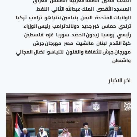
الذهب
الصين
الضفة الغربية
الطقس
العراق
المسجد الأقصى
الملك عبدالله الثاني
النفط
الولايات المتحدة
اليمن
بنيامين نتنياهو
ترامب
تركيا
ترندي
حماس
خبر جديد
دونالد ترامب
رئيس الوزراء
رئيسي
روسيا
زيدون الحديد
سوريا
غزة
فلسطين
كرة القدم
لبنان
مانشيت
مصر
مهرجان جرش
مهرجان جرش للثقافة والفنون
نتنياهو
نضال المجالي
واشنطن
اخر الاخبار