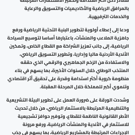
مصادر دخل أكثر استدامة وتحفيز الاستثمارات المرتبطة
بالمرافق الرياضية والأكاديميات والتسويق والرعاية
والخدمات الترفيهية.
ودعا إلى إعطاء أولوية لتطوير البنية التحتية الرياضية ورفع
جاهزية الملاعب والمنشآت، باعتبارها أساسا لتوسيع السياحة
الرياضية، إلى جانب تعزيز الشراكة مع القطاع الخاص، وتمكين
الأندية الأردنية ماليا وإداريا، وتطوير التسويق الرياضي،
والاستفادة من الزخم الجماهيري والرقمي الذي حققه
المنتخب الوطني خلال السنوات الأخيرة، بما يسهم في بناء
منظومة كروية أكثر استدامة وقدرة على تحقيق أثر اقتصادي
وتنموي أكبر للمملكة خلال المرحلة المقبلة.
وشددت الورقة على ضرورة العمل على تطوير البيئة التشريعية
والتنظيمية المرتبطة بالاستثمار الرياضي، من خلال تحديث
الأطر القانونية الناظمة للقطاع، وتوفير حوافز تشجيعية
للاستثمار في الأندية والمنشآت الرياضية، ورفع مرونة
الإجراءات المرتبطة بالمشاريع الرياضية، بما يسهم في جذب