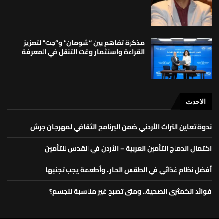
مذكرة تفاهم بين “شومان” و”جت” لتعزيز
القراءة واستثمار وقت التنقل في المعرفة
الاحدث
ندوة تعاين التراث الأردني ضمن البرنامج الثقافي لمهرجان جرش
اكتمال اندماج التأمين العربية – الأردن في القدس للتأمين
أفضل نظام غذائي في الطقس الحار.. وأطعمة يجب تجنبها
فوائد الكمثرى الصحية.. ومتى تصبح غير مناسبة للجسم؟