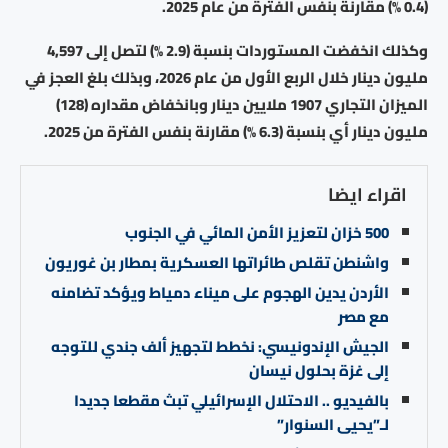
(0.4 %) مقارنةً بنفس الفترة من عام 2025.
وكذلك انخفضت المستوردات بنسبة (2.9 %) لتصل إلى 4,597
مليون دينار خلال الربع الأول من عام 2026، وبذلك بلغ العجز في
الميزان التجاري 1907 ملايين دينار وبانخفاض مقداره (128)
مليون دينار أي بنسبة (6.3 %) مقارنة بنفس الفترة من 2025.
اقراء ايضا
500 خزان لتعزيز الأمن المائي في الجنوب
واشنطن تقلص طائراتها العسكرية بمطار بن غوريون
الأردن يدين الهجوم على ميناء دمياط ويؤكد تضامنه
مع مصر
الجيش الإندونيسي: نخطط لتجهيز ألف جندي للتوجه
إلى غزة بحلول نيسان
بالفيديو .. الاحتلال الإسرائيلي تبث مقطعا جديدا
لـ”يحيى السنوار”