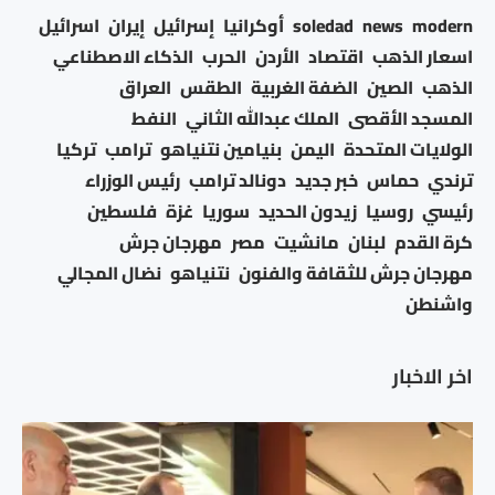
modern
news
soledad
أوكرانيا
إسرائيل
إيران
اسرائيل
اسعار الذهب
اقتصاد
الأردن
الحرب
الذكاء الاصطناعي
الذهب
الصين
الضفة الغربية
الطقس
العراق
المسجد الأقصى
الملك عبدالله الثاني
النفط
الولايات المتحدة
اليمن
بنيامين نتنياهو
ترامب
تركيا
ترندي
حماس
خبر جديد
دونالد ترامب
رئيس الوزراء
رئيسي
روسيا
زيدون الحديد
سوريا
غزة
فلسطين
كرة القدم
لبنان
مانشيت
مصر
مهرجان جرش
مهرجان جرش للثقافة والفنون
نتنياهو
نضال المجالي
واشنطن
اخر الاخبار