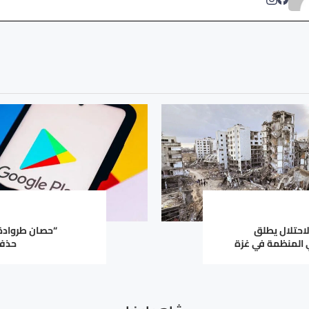
لاحتلال يطلق
“حصان طروادة”
المنظمة في غزة
حذف 77 تطبيقاً 