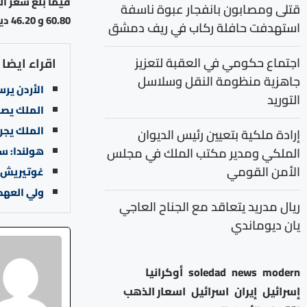
قتلى ومصابون بانفجار عبوة ناسفة
60.80 و 46.20 دينار على التوالي.
استهدفت حافلة ركاب في ريف دمشق
اجتماع حكومي في العقبة لتعزيز
اقراء ايضا
جاهزية منظومة النقل وسلاسل
الأردن ير
التوريد
الملك يصل
الملك يجري
إرادة ملكية بتعيين رئيس الديوان
هولندا: سنوقع اتفا
الملكي ومدير مكتب الملك في مجلس
الأمن القومي
غوتيريش: 
ولي العهد
ريال مدريد يتعاقد مع الجناح العاجي
يان ديوماندي
modern
news
soledad
أوكرانيا
إسرائيل
إيران
اسرائيل
اسعار الذهب