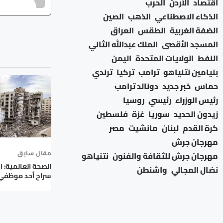
اقتصاد
الأردن
الحرب
الذكاء الاصطناعي
الذهب
الصين
الضفة الغربية
الطقس
العراق
المسجد الأقصى
الملك عبدالله الثاني
النفط
الولايات المتحدة
اليمن
بنيامين نتنياهو
ترامب
تركيا
ترندي
حماس
خبر جديد
دونالد ترامب
رئيس الوزراء
رئيسي
روسيا
زيدون الحديد
سوريا
غزة
فلسطين
كرة القدم
لبنان
مانشيت
مصر
مهرجان جرش
مقال سابق
مهرجان جرش للثقافة والفنون
نتنياهو
الصحة العالمية: ا
نضال المجالي
واشنطن
سراح أحد موظفي 