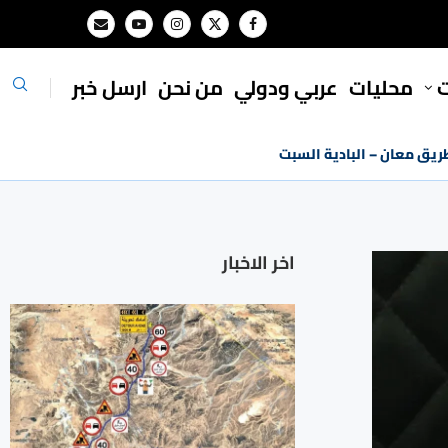
ت
محليات
⁠عربي ودولي
من نحن
ارسل خبر
طريق معان – البادية السبت
اخر الاخبار