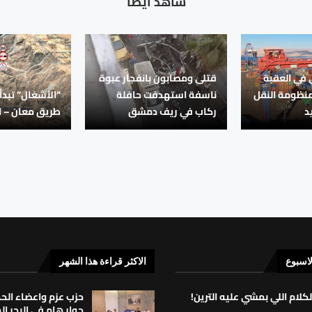
شاهد ايضا
في العقبة
قتلى ومصابون بانفجار عبوة
منظومة النقل
ناسفة استهدفت حافلة
“الأشغال” تبدأ
د
ركاب في ريف دمشق
طريق معان – ال
لاسبوع
الاكثر قراءة هذا الشهر
لكلام اللي بمشي عليه الترين!
حزب عزم واعضاء ال
حوار هام في البحر ا