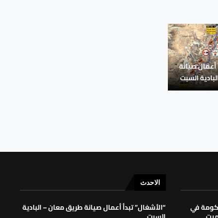
 أعمال صيانة
بادية السبت
الاحدث
حكومة في
“الأشغال” تبدأ أعمال صيانة طريق معان – البادية
لميت
السبت