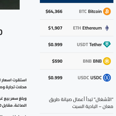
$64,366
BTC
Bitcoin
$1,907
ETH
Ethereum
8.40
$0.999
USDT
Tether
$590
BNB
BNB
$0.999
USDC
USDC
استقرت اسعار ال
محلات تجارة وص
“الأشغال” تبدأ أعمال صيانة طريق
الصاغة، مقابل 66.20 لجهة الشراء.
معان – البادية السبت