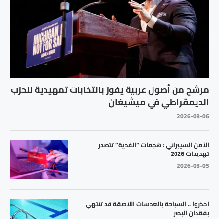
مرشح من أصول عربية يفوز بانتخابات تمهيدية للحزب
الديمقراطي في ميشيغان
2026-08-06
الأمن السيبراني : هجمات “الفدية” تتصدر
تهديدات 2026
2026-08-05
احذروا .. السباحة بالعدسات اللاصقة قد تنتهي
بفقدان البصر