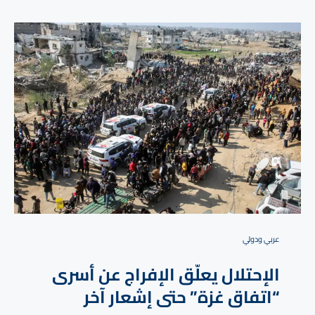
⁠عربي ودولي
الإحتلال يعلّق الإفراج عن أسرى
“اتفاق غزة” حتى إشعار آخر