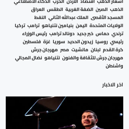
اسعار الذهب
اقتصاد
الأردن
الحرب
الذكاء الاصطناعي
الذهب
الصين
الضفة الغربية
الطقس
العراق
المسجد الأقصى
الملك عبدالله الثاني
النفط
الولايات المتحدة
اليمن
بنيامين نتنياهو
ترامب
تركيا
ترندي
حماس
خبر جديد
دونالد ترامب
رئيس الوزراء
رئيسي
روسيا
زيدون الحديد
سوريا
غزة
فلسطين
كرة القدم
لبنان
مانشيت
مصر
مهرجان جرش
مهرجان جرش للثقافة والفنون
نتنياهو
نضال المجالي
واشنطن
اخر الاخبار