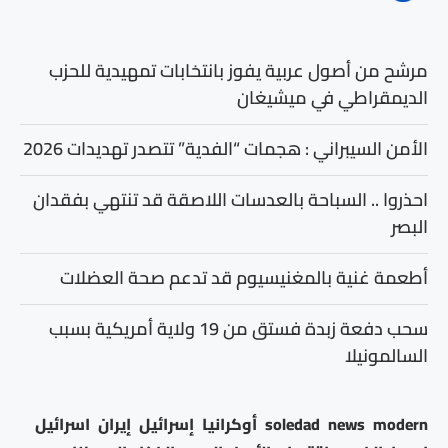
مرشح من أصول عربية يفوز بانتخابات تمهيدية للحزب
الديمقراطي في ميشيغان
الأمن السيبراني : هجمات “الفدية” تتصدر تهديدات 2026
احذروا .. السباحة بالعدسات اللاصقة قد تنتهي بفقدان
البصر
أطعمة غنية بالمغنيسيوم قد تدعم صحة العضلات
سحب دفعة زبدة فستق من 19 ولاية أمريكية بسبب
السالمونيلا
modern
news
soledad
أوكرانيا
إسرائيل
إيران
اسرائيل