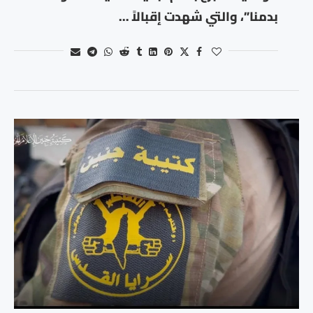
بدمنا”، والتي شهدت إقبالاً …