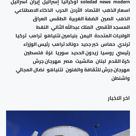
modern
news
soledad
أوكرانيا
إسرائيل
إيران
اسرائيل
اسعار الذهب
اقتصاد
الأردن
الحرب
الذكاء الاصطناعي
الذهب
الصين
الضفة الغربية
الطقس
العراق
المسجد الأقصى
الملك عبدالله الثاني
النفط
الولايات المتحدة
اليمن
بنيامين نتنياهو
ترامب
تركيا
ترندي
حماس
خبر جديد
دونالد ترامب
رئيس الوزراء
رئيسي
روسيا
زيدون الحديد
سوريا
غزة
فلسطين
كرة القدم
لبنان
مانشيت
مصر
مهرجان جرش
مهرجان جرش للثقافة والفنون
نتنياهو
نضال المجالي
واشنطن
اخر الاخبار