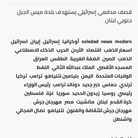
قصف مدفعي إسرائيلي يستهدف بلدة ميس الجبل
جنوبي لبنان
modern
news
soledad
أوكرانيا
إسرائيل
إيران
اسرائيل
اسعار الذهب
اقتصاد
الأردن
الحرب
الذكاء الاصطناعي
الذهب
الصين
الضفة الغربية
الطقس
العراق
المسجد الأقصى
الملك عبدالله الثاني
النفط
الولايات المتحدة
اليمن
بنيامين نتنياهو
ترامب
تركيا
ترندي
حماس
خبر جديد
دونالد ترامب
رئيس الوزراء
رئيسي
روسيا
زيدون الحديد
سوريا
غزة
فلسطين
كرة القدم
لبنان
مانشيت
مصر
مهرجان جرش
مهرجان جرش للثقافة والفنون
نتنياهو
نضال المجالي
واشنطن