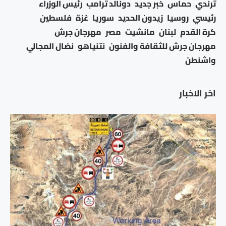
ترندي
حماس
خبر جديد
دونالد ترامب
رئيس الوزراء
رئيسي
روسيا
زيدون الحديد
سوريا
غزة
فلسطين
كرة القدم
لبنان
مانشيت
مصر
مهرجان جرش
مهرجان جرش للثقافة والفنون
نتنياهو
نضال المجالي
واشنطن
اخر الاخبار