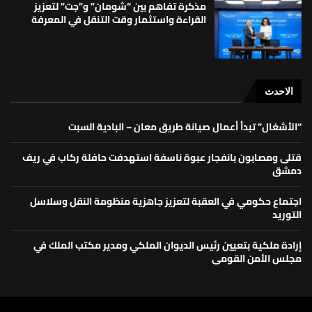
مذكرة تفاهم بين “شومان” و”جت” لتعزيز
القراءة واستثمار وقت التنقل في المعرفة
الاحدث
“الأشغال” تبدأ أعمال صيانة طريق معان – البادية السبت
قتلى ومصابون بانفجار عبوة ناسفة استهدفت حافلة ركاب في ريف
دمشق
اجتماع حكومي في العقبة لتعزيز جاهزية منظومة النقل وسلاسل
التوريد
إرادة ملكية بتعيين رئيس الديوان الملكي ومدير مكتب الملك في
مجلس الأمن القومي