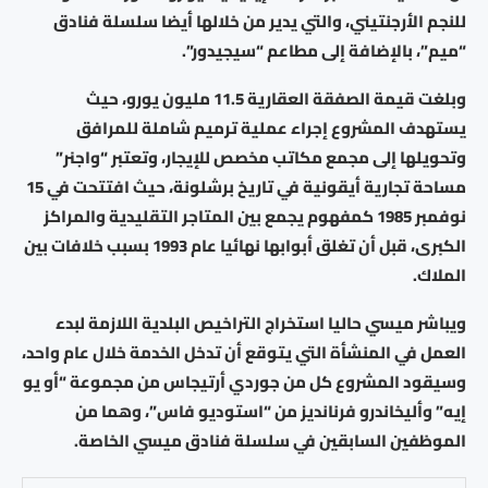
للنجم الأرجنتيني، والتي يدير من خلالها أيضا سلسلة فنادق
“ميم”، بالإضافة إلى مطاعم “سيجيدور”.
وبلغت قيمة الصفقة العقارية 11.5 مليون يورو، حيث
يستهدف المشروع إجراء عملية ترميم شاملة للمرافق
وتحويلها إلى مجمع مكاتب مخصص للإيجار، وتعتبر “واجنر”
مساحة تجارية أيقونية في تاريخ برشلونة، حيث افتتحت في 15
نوفمبر 1985 كمفهوم يجمع بين المتاجر التقليدية والمراكز
الكبرى، قبل أن تغلق أبوابها نهائيا عام 1993 بسبب خلافات بين
الملاك.
ويباشر ميسي حاليا استخراج التراخيص البلدية اللازمة لبدء
العمل في المنشأة التي يتوقع أن تدخل الخدمة خلال عام واحد،
وسيقود المشروع كل من جوردي أرتيجاس من مجموعة “أو يو
إيه” وأليخاندرو فرنانديز من “استوديو فاس”، وهما من
الموظفين السابقين في سلسلة فنادق ميسي الخاصة.