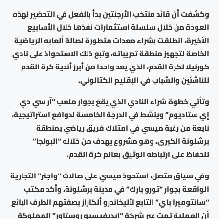
وكشفت أن قائد منتخب الأرجنتين بدأ بالفعل في التحضير لهذه
العودة من خلال سلسلة استثمارات نفذها خلال الأسابيع
الأخيرة، انطلقت بشراء معدات متطورة لصالة ألعابه الرياضية
الخاصة لتجهيز منطقة تدريباته، وتبع ذلك الاستحواذ على نادي
كورنيلا لكرة القدم، الذي يعد واحدا من أبرز أندية كرة القدم
للناشئين والشباب في الإقليم الكتالوني.
وتأتي خطوة شراء النادي الذي يقع بجوار ملعب “آر سي دي
إي ستاديوم” وينشط في الدرجة الخامسة لدوافع استراتيجية،
نابعة من رغبة ميسي في امتلاك فريق رياضي بمنطقة
برشلونة الكبرى، وهو مشروع يهدف من خلاله “البولجا”
للحفاظ على ارتباطه الوثيق بعالم كرة القدم.
وفي سياق متصل، استحوذ ميسي على صالات “واجنر” التجارية
الواقعة بجوار “تورو بارك” في مدينة برشلونة، وأكد مكتب
“سانتوميرا باي” التابع لأليخاندرو ألكاراز بصفتهم الطرف البائع
أن العملية تمت عبر شركة “إيديفيسيو روستاور” المملوكة