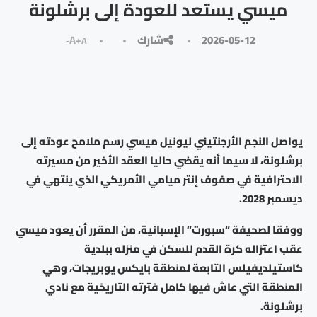
ميسي يستعد للعودة إلى برشلونة
2026-05-12
شارك
A+
A-
يواصل النجم الأرجنتيني ليونيل ميسي رسم ملامح عودته إلى
برشلونة، لا سيما أنه يقضي حاليا العقد الأخير من مسيرته
الاحترافية في صفوف إنتر ميامي الأمريكي الذي ينتهي في
ديسمبر 2028.
ووفقا لصحيفة “سبورت” الإسبانية، من المقرر أن يعود ميسي
عقب اعتزاله كرة القدم للسكن في منزله ببلدية
كاستيلديفيلس التابعة لمنطقة بايكس يوبريجات، وهي
المنطقة التي عاش فيها كامل فترته التاريخية مع نادي
برشلونة.