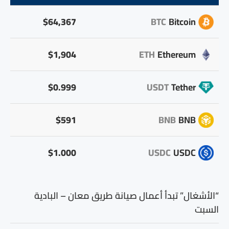
$64,367
BTC
Bitcoin
$1,904
ETH
Ethereum
$0.999
USDT
Tether
$591
BNB
BNB
$1.000
USDC
USDC
“الأشغال” تبدأ أعمال صيانة طريق معان – البادية
السبت