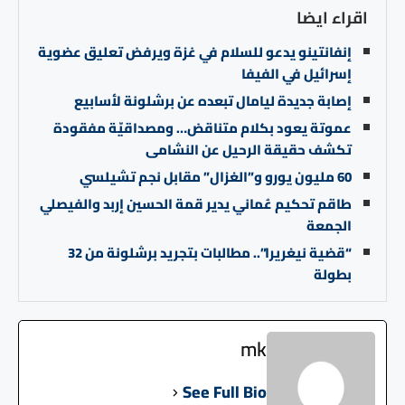
اقراء ايضا
إنفانتينو يدعو للسلام في غزة ويرفض تعليق عضوية
إسرائيل في الفيفا
إصابة جديدة ليامال تبعده عن برشلونة لأسابيع
عموتة يعود بكلام متناقض… ومصداقيّة مفقودة
تكشف حقيقة الرحيل عن النشامى
60 مليون يورو و”الغزال” مقابل نجم تشيلسي
طاقم تحكيم عُماني يدير قمة الحسين إربد والفيصلي
الجمعة
“قضية نيغريرا”.. مطالبات بتجريد برشلونة من 32
بطولة
mk
See Full Bio