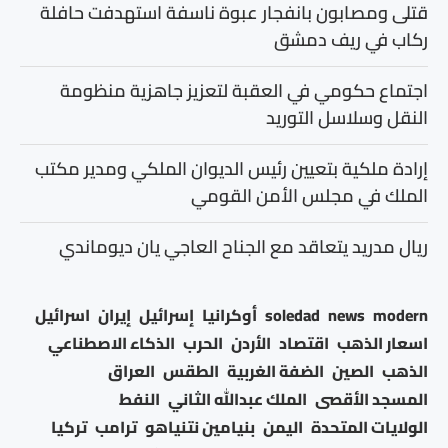
قتلى ومصابون بانفجار عبوة ناسفة استهدفت حافلة
ركاب في ريف دمشق
اجتماع حكومي في العقبة لتعزيز جاهزية منظومة
النقل وسلاسل التوريد
إرادة ملكية بتعيين رئيس الديوان الملكي ومدير مكتب
الملك في مجلس الأمن القومي
ريال مدريد يتعاقد مع الجناح العاجي يان ديوماندي
modern
news
soledad
أوكرانيا
إسرائيل
إيران
اسرائيل
اسعار الذهب
اقتصاد
الأردن
الحرب
الذكاء الاصطناعي
الذهب
الصين
الضفة الغربية
الطقس
العراق
المسجد الأقصى
الملك عبدالله الثاني
النفط
الولايات المتحدة
اليمن
بنيامين نتنياهو
ترامب
تركيا