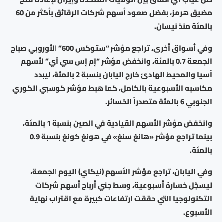
مضيق هرمز، بفضل صعود أسهم شركات الرقائق بأكثر من 60
بالمئة منذ نيسان.
وفي أسواق أخرى، تراجع مؤشر “ستوكس 600” الأوروبي صباح
الجمعة 0.7 بالمئة، وانخفض مؤشر “إم إس سي آي” لأسهم
آسيا والمحيط الهادئ خارج اليابان بنسبة 2 بالمئة، ليبدد
مكاسبه الأسبوعية بالكامل، كما هبط مؤشر كوسبي الكوري
الجنوبي 6 بالمئة متصدراً الخسائر.
وانخفض مؤشر الأسهم القيادية في الصين بنسبة 1 بالمئة،
بينما تراجع مؤشر «هانغ سنغ» في هونغ كونغ بنسبة 0.9
بالمئة.
وفي اليابان، تراجع مؤشر ‌الأسهم (نيكاي) اليوم الجمعة،
ليسجّل ⁠خسارة أسبوعية، وسط جني أرباح أسهم شركات
التكنولوجيا التي حققت ارتفاعات ⁠كبيرة مع اقتراب نهاية
الأسبوع.