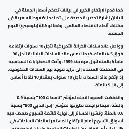
كما قدم الارتفاع الكبير في بيانات تضخم أسعار الجملة في
اليابان إشارة تحذيرية جديدة على تصاعد الضغوط السعرية في
مختلف أنحاء الاقتصاد العالمي، وفقا لوكالة (بلومبيرغ) اليوم
الجمعة.
وواصل عائد سندات الخزانة الأميركية لأجل 10 سنوات ارتفاعه
فوق 4.5 بالمئة. فيما لامس عائد السندات اليابانية لأجل 30
عاماً 4 بالمئة لأول مرة منذ 1999. وأدت الاضطرابات السياسية
في المملكة المتحدة إلى تزايد موجة بيع السندات الحكومية،
إذ ارتفع عائد السندات لأجل 10 سنوات بمقدار 10 نقاط أساس
إلى 5.10 بالمئة.
وانخفضت العقود الآجلة لمؤشر “ناسداك 100” بنسبة 0.9
بالمئة، فيما تراجعت نظيرتها لمؤشر “إس آند بي 500” بنسبة
0.6 بالمئة. وتشير الخسائر إلى نهاية قاتمة لأسبوع صمدت فيه
أسواق الأسهم أمام الارتفاع المستمر لعائدات السندات، في
ظل غياب أي اتفاق بين الولايات المتحدة وإيران لإعادة فتح