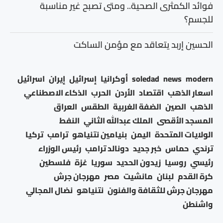
فوائد الكمثرى الصحية.. ومتى تصبح غير مناسبة
للجسم؟
الحسين إربد يتعاقد مع مؤمن الساكت
modern
news
soledad
أوكرانيا
إسرائيل
إيران
اسرائيل
اسعار الذهب
اقتصاد
الأردن
الحرب
الذكاء الاصطناعي
الذهب
الصين
الضفة الغربية
الطقس
العراق
المسجد الأقصى
الملك عبدالله الثاني
النفط
الولايات المتحدة
اليمن
بنيامين نتنياهو
ترامب
تركيا
ترندي
حماس
خبر جديد
دونالد ترامب
رئيس الوزراء
رئيسي
روسيا
زيدون الحديد
سوريا
غزة
فلسطين
كرة القدم
لبنان
مانشيت
مصر
مهرجان جرش
مهرجان جرش للثقافة والفنون
نتنياهو
نضال المجالي
واشنطن