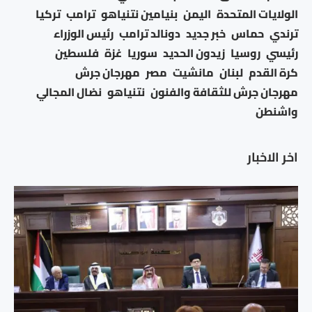
الولايات المتحدة
اليمن
بنيامين نتنياهو
ترامب
تركيا
ترندي
حماس
خبر جديد
دونالد ترامب
رئيس الوزراء
رئيسي
روسيا
زيدون الحديد
سوريا
غزة
فلسطين
كرة القدم
لبنان
مانشيت
مصر
مهرجان جرش
مهرجان جرش للثقافة والفنون
نتنياهو
نضال المجالي
واشنطن
اخر الاخبار