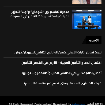
مذكرة تفاهم بين “شومان” و”جت” لتعزيز
القراءة واستثمار وقت التنقل في المعرفة
الاحدث
ندوة تعاين التراث الأردني ضمن البرنامج الثقافي لمهرجان جرش
اكتمال اندماج التأمين العربية – الأردن في القدس للتأمين
أفضل نظام غذائي في الطقس الحار.. وأطعمة يجب تجنبها
فوائد الكمثرى الصحية.. ومتى تصبح غير مناسبة للجسم؟
©2022 أفاق . All Right Reserved. Designed and Developed by
kabarnew.