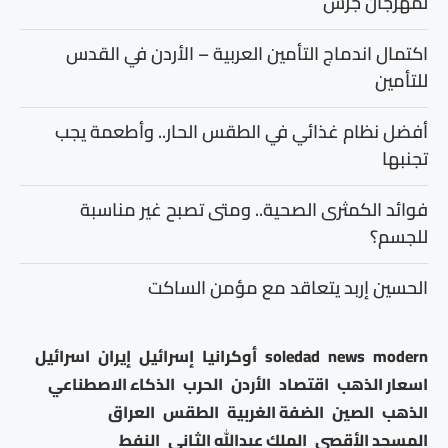
لمهرجان جرش
اكتمال اندماج التأمين العربية – الأردن في القدس
للتأمين
أفضل نظام غذائي في الطقس الحار.. وأطعمة يجب
تجنبها
فوائد الكمثرى الصحية.. ومتى تصبح غير مناسبة
للجسم؟
الحسين إربد يتعاقد مع مؤمن الساكت
modern
news
soledad
أوكرانيا
إسرائيل
إيران
اسرائيل
اسعار الذهب
اقتصاد
الأردن
الحرب
الذكاء الاصطناعي
الذهب
الصين
الضفة الغربية
الطقس
العراق
المسجد الأقصى
الملك عبدالله الثاني
النفط