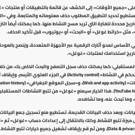
لى «جميع الأوقات» إلى الكشف عن قائمة بالتطبيقات أو منتجات «
تطيع تحديد التطبيق المطلوب حذف معلوماته والمتابعة. وفي «ال
ريخ محددة للفترة التي تريد مسح النشاط منها. كما يمكنك أيضاً ال
 مثل «خرائط غوغل» أو «البحث» أو «يوتيوب» قبل تأكيد الحذف.
لأساس لمحو آثارك الرقمية عبر الأجهزة المتعددة، ويُنصح بالعودة 
ريخ استخدامك لمنتجات «غوغل».
المستقبلي: كما يمكنك حذف سجل التصفح والبحث الخاص بك، من خلال 
قسم «عناصر التحكم في النشاط» (Activity control) في الجزء العلوي 
يوتيوب» (YouTube history). هذا الخيار سيمنع «غوغل» من تتبع النشاطات المس
 وما تبحث عنه، وما تشاهده.
يانات: وبعد حذف البيانات القديمة، تستطيع منع تسجيل جمع البيانات
ميزة تتبع النشاط، وذلك بالانتقال إلى إعدادات حساب «غوغل» ثم «ال
والخصوصية» (Data & privacy)، ومن ثم قم بإيقاف تشغيل جميع خيارات تتبع 