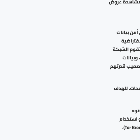
 مشاهدة عروض
أمن بيانات
افتراضية
صوصية. وتقوم الشبكة
وبيانات
تصعيب قدرتهم
إلى جانب تقديم امتدادات (Extensions) للمتصفحات، للهدف
غو»
ارت بيج» (Startpage)، وغيرها، أو استخدام
متصفحات محورها الخصوصية، مثل «داك داك غو» (DuckDuckGo)، و«تور براوزر» (Tor Browser)،