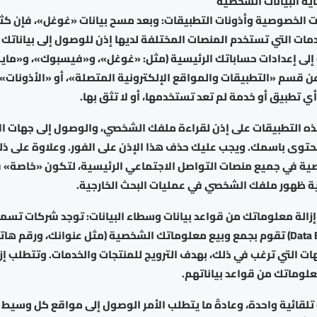
ة البيانات الشخصية
ت الخصوصية وأذونات التطبيقات: وبعد مسح بيانات «غوغل»، فإن كثير
مات التي تستخدم المنصات المختلفة لديها إذن للوصول إلى بياناتك
 إلى إعدادات حساباتك الرئيسية (مثل: «غوغل»، و«فيسبوك»، و«م
ن قسم «التطبيقات والمواقع الإلكترونية المتصلة»، أو «الأذونات»
ي تطبيق أو خدمة لم تعد تستخدمها، أو لا تثق بها.
هذه التطبيقات على إذن لقراءة ملفك الشخصي، والوصول إلى جهات ال
حتوى باسمك. ويجب عليك حذف هذا الإذن على الفور. وعلاوة على ذل
ية في جميع منصات التواصل الاجتماعي الرئيسية، لتكون «خاصة» ق
ة ظهور ملفك الشخصي في عمليات البحث الخارجية.
زالة معلوماتك من قواعد بيانات وسطاء البيانات: توجد شركات تس
البيانات (Data Brokers) تقوم بجمع وبيع معلوماتك الشخصية (مثل عنوانك، ورقم 
هات التي ترغب في ذلك، بهدف الترويج للمنتجات والخدمات. وتتطلب إ
لوماتك من قواعد بياناتهم.
تلقائية واحدة، وعادةً ما يتطلب الأمر الوصول إلى مواقع كل وسيط 