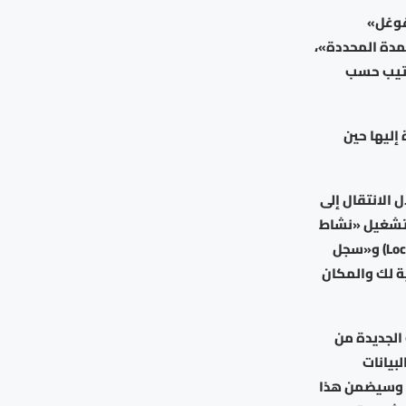
غوغل»
مدة المحددة»،
ترتيب حسب
إليها حين
الانتقال إلى
الأيسر، وإيقاف تشغيل «نشاط
الويب والتطبيقات» (Web and app activity)، و«سجل الموقع الجغرافي» (Location history) و«سجل
تقبلية لك والمكان
 الجديدة من
بيانات
النشاط. وسيضمن هذا