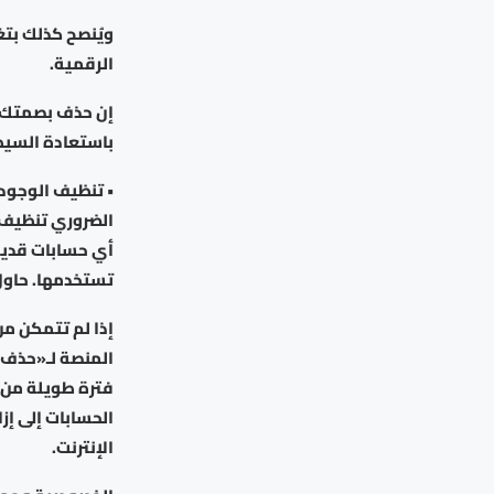
ويُنصح كذلك بت
الرقمية.
إن حذف بصمتك ال
باستعادة السيط
• تنظيف الوجود
الضروري تنظيف 
أي حسابات قديمة
تستخدمها. حاول 
إذا لم تتمكن من
المنصة لـ«حذف 
فترة طويلة من 
الحسابات إلى إزا
الإنترنت.