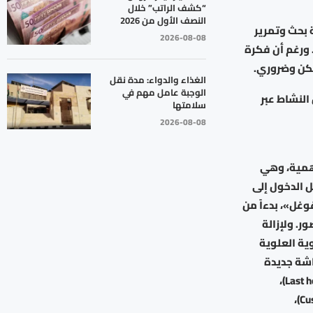
“كشف الراتب” خلال
النصف الأول من 2026
 بحث وتمرير
2026-08-08
. ورغم أن فكرة
مكن وضروري.
الغذاء والدواء: مدة نقل
الوجبة عامل مهم في
لنشاط عبر
سلامتها
2026-08-08
أهمية، وهي
ام بذلك بزيارة myactivity.google.com وتسجيل الدخول إلى
غل»، بدءاً من
. ولإزالة
 النشاط حسب» (Delete activity by) في الزاوية العلوية
شاشة جديدة
متعلقة بـ«حذف النشاط» (Delete activity) تتضمن خيارات مثل: «الساعة الأخيرة» (Last hour)،