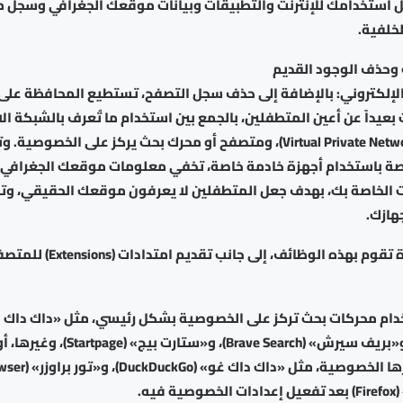
ل استخدامك للإنترنت والتطبيقات وبيانات موقعك الجغرافي وسجل
خلفية.
 وحذف الوجود القديم
الإلكتروني: بالإضافة إلى حذف سجل التصفح، تستطيع المحافظة على 
 بعيداً عن أعين المتطفلين، بالجمع بين استخدام ما تُعرف بالشبكة ال
الخاصة (Virtual Private Network VPN)، ومتصفح أو محرك بحث يركز على الخ
اصة باستخدام أجهزة خادمة خاصة، تخفي معلومات موقعك الجغرافي، 
رنت الخاصة بك، بهدف جعل المتطفلين لا يعرفون موقعك الحقيقي، و
هازك.
وتوجد برامج عدة تقوم بهذه الوظائف، 
ام محركات بحث تركز على الخصوصية بشكل رئيسي، مثل «داك داك 
(DuckDuckGo)، و«بريف سيرش» (Brave Search)، و«ست
يه.