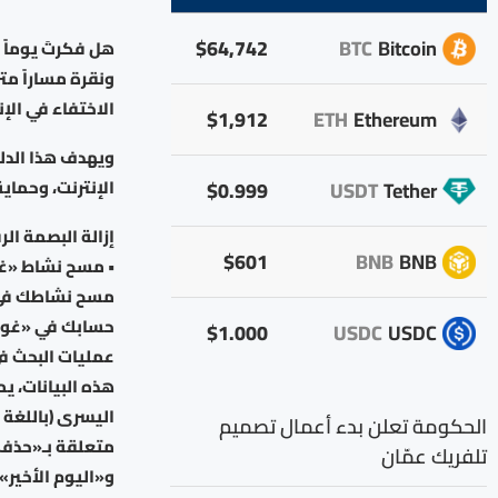
$64,742
BTC
Bitcoin
هل فكرتَ يوماً 
ونقرة مساراً متز
الاختفاء في ال
$1,912
ETH
Ethereum
ويهدف هذا الدل
الإنترنت، وحماية
$0.999
USDT
Tether
إزالة البصمة ا
$601
BNB
BNB
• مسح نشاط «غوغ
حسابك في «غوغل
$1.000
USDC
USDC
عمليات البحث ف
اليسرى (باللغة 
الحكومة تعلن بدء أعمال تصميم
تلفريك عمّان
و«اليوم الأخير» (Last day)، و«جميع الأوقات» (All times)، و«مدة محددة» (tom range