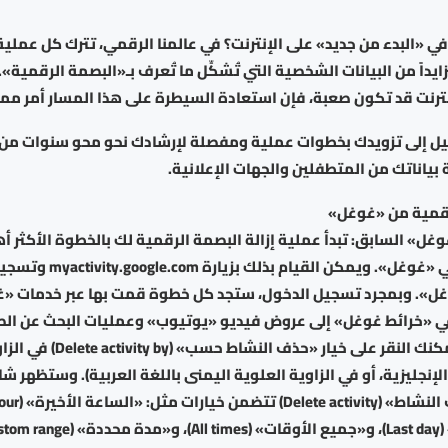
في «البدء من جديد» على الإنترنت؟ في عالمنا الرقمي، تترك كل عملية
ايداً من البيانات الشخصية التي تُشكِّل ما تُعرف بـ«البصمة الرقمية»
إنترنت قد تكون صعبة، فإن استعادة السيطرة على هذا المسار أمر م
يل إلى تزويدك بخطوات عملية ومفصلة لإرشادك نحو محو سنوات من ا
 بياناتك من المتطفلين والجهات الإعلانية.
لرقمية من «غوغل»
ل» السابق: تبدأ عملية إزالة البصمة الرقمية لك بالخطوة الأكثر 
مسح نشاطك في «غوغل». ويمكن القي
». وبمجرد تسجيل الدخول، ستجد كل خطوة قمت بها عبر خدمات «غو
ي «خرائط غوغل» إلى عروض فيديو «يوتيوب» وعمليات البحث عن الصور
هذه البيانات، يمكنك النقر على خيار «حذف
الإنجليزية، أو في الزاوية العلوية اليمنى باللغة العربية). وستظهر 
Cus)،