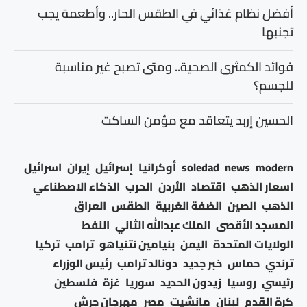
أفضل نظام غذائي في الطقس الحار.. وأطعمة يجب
تجنبها
فوائد الكمثرى الصحية.. ومتى تصبح غير مناسبة
للجسم؟
الحسين إربد يتعاقد مع مؤمن الساكت
modern
news
soledad
أوكرانيا
إسرائيل
إيران
اسرائيل
اسعار الذهب
اقتصاد
الأردن
الحرب
الذكاء الاصطناعي
الذهب
الصين
الضفة الغربية
الطقس
العراق
المسجد الأقصى
الملك عبدالله الثاني
النفط
الولايات المتحدة
اليمن
بنيامين نتنياهو
ترامب
تركيا
ترندي
حماس
خبر جديد
دونالد ترامب
رئيس الوزراء
رئيسي
روسيا
زيدون الحديد
سوريا
غزة
فلسطين
كرة القدم
لبنان
مانشيت
مصر
مهرجان جرش