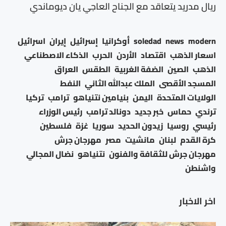
ريال مدريد يتعاقد مع الجناح العاجي يان ديوماندي
modern
news
soledad
أوكرانيا
إسرائيل
إيران
اسرائيل
اسعار الذهب
اقتصاد
الأردن
الحرب
الذكاء الاصطناعي
الذهب
الصين
الضفة الغربية
الطقس
العراق
المسجد الأقصى
الملك عبدالله الثاني
النفط
الولايات المتحدة
اليمن
بنيامين نتنياهو
ترامب
تركيا
ترندي
حماس
خبر جديد
دونالد ترامب
رئيس الوزراء
رئيسي
روسيا
زيدون الحديد
سوريا
غزة
فلسطين
كرة القدم
لبنان
مانشيت
مصر
مهرجان جرش
مهرجان جرش للثقافة والفنون
نتنياهو
نضال المجالي
واشنطن
اخر الاخبار