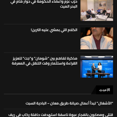
حزب عزم واعضاء الحكومة في حوار هام في
البحر الميت
الكلام اللي بمشي عليه الترين!
مذكرة تفاهم بين “شومان” و”جت” لتعزيز
القراءة واستثمار وقت التنقل في المعرفة
الاحدث
“الأشغال” تبدأ أعمال صيانة طريق معان – البادية السبت
قتلى ومصابون بانفجار عبوة ناسفة استهدفت حافلة ركاب في ريف