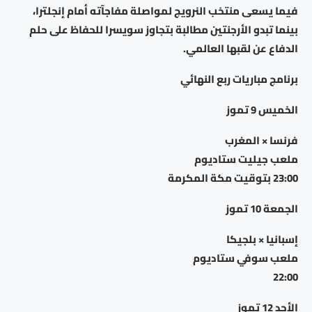
فيما يسعى منتخب النرويج لمواصلة مفاجآته أمام إنجلترا،
بينما تبدو الأرجنتين مطالبة بتجاوز سويسرا للحفاظ على حلم
الدفاع عن لقبها العالمي.
برنامج مباريات ربع النهائي
الخميس 9 تموز
فرنسا × المغرب
ملعب جيليت ستاديوم
23:00 بتوقيت مكة المكرمة
الجمعة 10 تموز
إسبانيا × بلجيكا
ملعب سوفي ستاديوم
22:00
الأحد 12 تموز