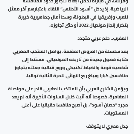
وفرنسا، في مباراة تحمل أبعادا تتجاوز حدود المنافسة
الرياضية، إذ يدخل “أسود الأطلس” اللقاء باعتبارهم آخر ممثل
للعرب وإفريقيا في البطولة، وسط آمال جماهيرية كبيرة
بتكرار إنجاز مونديال 2022 أو حتى تجاوزه.
المغرب.. حلم عربي متجدد
بعد سلسلة من العروض المقنعة، يواصل المنتخب المغربي
كتابة فصول جديدة من تاريخه المونديالي، مستندا إلى
شخصية قوية وانضباط تكتيكي وروح قتالية جعلته يتجاوز
منافسين كبارا ويبلغ ربع النهائي للمرة الثانية تواليا.
ويؤمن الشارع العربي بأن المنتخب المغربي قادر على مواصلة
المغامرة، خصوصا أنه أثبت خلال السنوات الأخيرة أنه لم يعد
مجرد “حصان أسود”، بل أصبح منافسا حقيقيا على أعلى
المستويات.
جدل مصري لا يتوقف