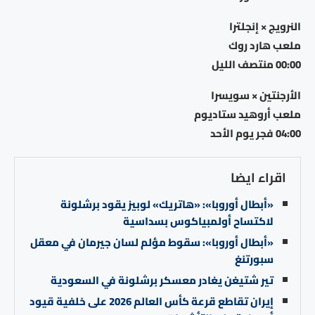
النرويج × إنجلترا
ملعب هارد روك
00:00 منتصف الليل
الأرجنتين × سويسرا
ملعب أروهيد ستاديوم
04:00 فجر يوم الأحد
اقراء ايضا
«أبطال أوروبا»: «هاتريك» لوبيز يقود برشلونة
لاكتساح أولمبياكوس بسداسية
«أبطال أوروبا»: سقوط مؤلم لسان جيرمان في معقل
سبورتنغ
تير شتيغن يغادر معسكر برشلونة في السعودية
إيران تقاطع قرعة كأس العالم 2026 على خلفية قيود