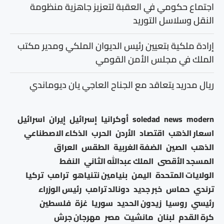
اجتماع حكومي في العقبة لتعزيز جاهزية منظومة
النقل وسلاسل التوريد
إرادة ملكية بتعيين رئيس الديوان الملكي ومدير مكتب
الملك في مجلس الأمن القومي
ريال مدريد يتعاقد مع الجناح العاجي يان ديوماندي
modern
news
soledad
أوكرانيا
إسرائيل
إيران
اسرائيل
اسعار الذهب
اقتصاد
الأردن
الحرب
الذكاء الاصطناعي
الذهب
الصين
الضفة الغربية
الطقس
العراق
المسجد الأقصى
الملك عبدالله الثاني
النفط
الولايات المتحدة
اليمن
بنيامين نتنياهو
ترامب
تركيا
ترندي
حماس
خبر جديد
دونالد ترامب
رئيس الوزراء
رئيسي
روسيا
زيدون الحديد
سوريا
غزة
فلسطين
كرة القدم
لبنان
مانشيت
مصر
مهرجان جرش