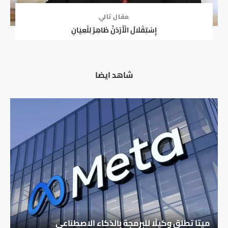
مقال تالي
إِسْتِقْلَالُ الْأُرْدُنِّ ظَاهِرٌ لِلْعِيَانِ
شاهد ايضا
ميتا تطلق وكيلًا للبرمجة بالذكاء الاصطناعي