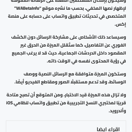
وسيكون بإمكان المستلمين الضغط على الرسالة المموهة
لإظهار نصها المخفي، بحسب ما نشره موقع “WABetaInfo”
المتخصص في تحديثات تطبيق واتساب على حسابه على منصة
إكس.
وسيساعد ذلك الأشخاص على مشاركة الرسائل دون الكشف
الفوري عن التفاصيل، كما ستُقلل الميزة من الحرق غير
المقصود داخل الدردشات الجماعية، حيث قد لا يرغب الجميع
في رؤية المحتوى نفسه في الوقت ذاته.
وستكون الميزة متوافقة مع الرسائل النصية ووصف
الوسائط، وقد تدعم مستقبلًا الصور ومقاطع الفيديو أيضًا.
ولا تزال هذه الميزة قيد الاختبار، ومن المتوقع أن تصبح متاحة
قريبًا لمختبري النسخ التجريبية من تطبيق واتساب لنظامي iOS
وأندرويد.
اقراء ايضا