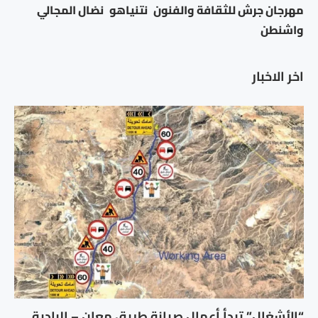
مهرجان جرش للثقافة والفنون
نتنياهو
نضال المجالي
واشنطن
اخر الاخبار
“الأشغال” تبدأ أعمال صيانة طريق معان – البادية