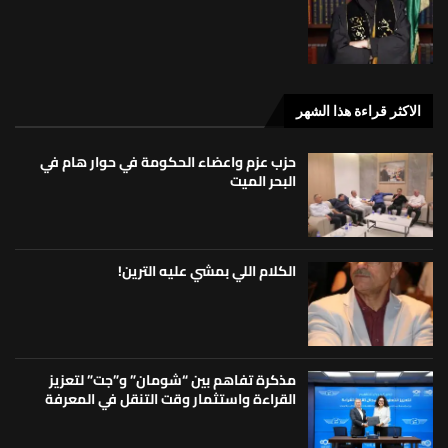
الاكثر قراءة هذا الشهر
حزب عزم واعضاء الحكومة في حوار هام في
البحر الميت
الكلام اللي بمشي عليه الترين!
مذكرة تفاهم بين “شومان” و”جت” لتعزيز
القراءة واستثمار وقت التنقل في المعرفة