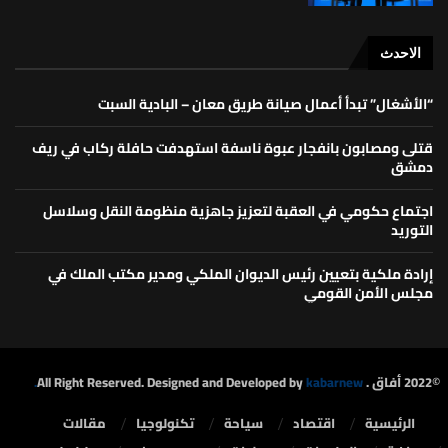
الاحدث
“الأشغال” تبدأ أعمال صيانة طريق معان – البادية السبت
قتلى ومصابون بانفجار عبوة ناسفة استهدفت حافلة ركاب في ريف
دمشق
اجتماع حكومي في العقبة لتعزيز جاهزية منظومة النقل وسلاسل
التوريد
إرادة ملكية بتعيين رئيس الديوان الملكي ومدير مكتب الملك في
مجلس الأمن القومي
©2022 أفاق . All Right Reserved. Designed and Developed by
kabarnew.
الرئيسية
⁠اقتصاد
سياحة
تكنولوجيا
مقالات