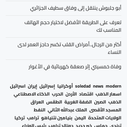
أبو جلبوش ينتقل إلى وفاق سطيف الجزائري
تعرف على الطريقة الأفضل لاختيار حجم الهاتف
المناسب لك
أكثر من الرجال..أمراض القلب تكسر حاجز العمر لدى
النساء
وفاة خمسيني إثر صعقة كهربائية في الأغوار
modern
news
soledad
أوكرانيا
إسرائيل
إيران
اسرائيل
اسعار الذهب
اقتصاد
الأردن
الحرب
الذكاء الاصطناعي
الذهب
الصين
الضفة الغربية
الطقس
العراق
المسجد الأقصى
الملك عبدالله الثاني
النفط
الولايات المتحدة
اليمن
بنيامين نتنياهو
ترامب
تركيا
ترندي
حماس
خبر جديد
دونالد ترامب
رئيس الوزراء