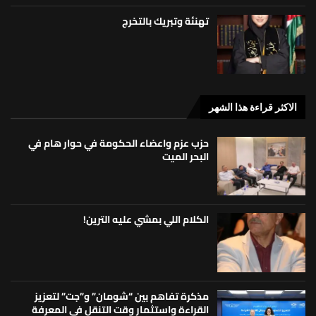
تهنئة وتبريك بالتخرج
الاكثر قراءة هذا الشهر
حزب عزم واعضاء الحكومة في حوار هام في
البحر الميت
الكلام اللي بمشي عليه الترين!
مذكرة تفاهم بين “شومان” و”جت” لتعزيز
القراءة واستثمار وقت التنقل في المعرفة