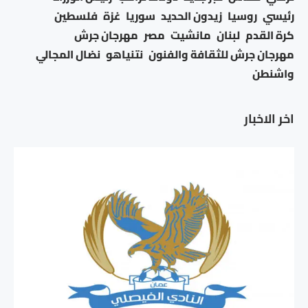
رئيسي
روسيا
زيدون الحديد
سوريا
غزة
فلسطين
كرة القدم
لبنان
مانشيت
مصر
مهرجان جرش
مهرجان جرش للثقافة والفنون
نتنياهو
نضال المجالي
واشنطن
اخر الاخبار