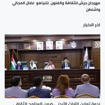
مهرجان جرش للثقافة والفنون
نتنياهو
نضال المجالي
واشنطن
اخر الاخبار
ندوة تعاين التراث الأردني ضمن البرنامج الثقافي