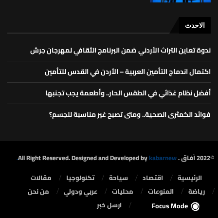
الاحدث
ندوة تعاين التراث الأردني ضمن البرنامج الثقافي لمهرجان جرش
اكتمال اندماج التأمين العربية – الأردن في القدس للتأمين
أفضل نظام غذائي في الطقس الحار.. وأطعمة يجب تجنبها
فوائد الكمثرى الصحية.. ومتى تصبح غير مناسبة للجسم؟
©2022 أفاق . All Right Reserved. Designed and Developed by
kabarnew.
الرئيسية
⁠اقتصاد
سياحة
تكنولوجيا
مقالات
رياضة
المنوعات
محليات
⁠عربي ودولي
من نحن
ارسل خبر
Focus Mode