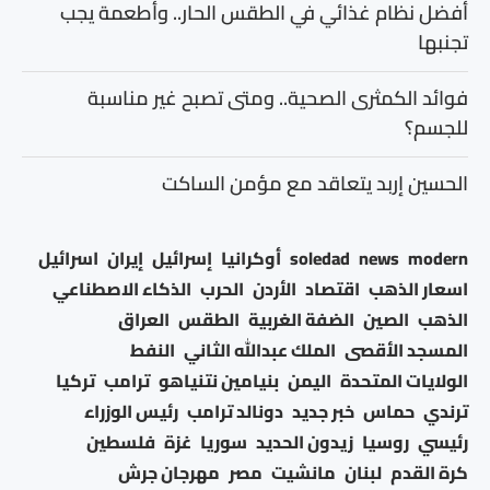
أفضل نظام غذائي في الطقس الحار.. وأطعمة يجب
تجنبها
فوائد الكمثرى الصحية.. ومتى تصبح غير مناسبة
للجسم؟
الحسين إربد يتعاقد مع مؤمن الساكت
modern
news
soledad
أوكرانيا
إسرائيل
إيران
اسرائيل
اسعار الذهب
اقتصاد
الأردن
الحرب
الذكاء الاصطناعي
الذهب
الصين
الضفة الغربية
الطقس
العراق
المسجد الأقصى
الملك عبدالله الثاني
النفط
الولايات المتحدة
اليمن
بنيامين نتنياهو
ترامب
تركيا
ترندي
حماس
خبر جديد
دونالد ترامب
رئيس الوزراء
رئيسي
روسيا
زيدون الحديد
سوريا
غزة
فلسطين
كرة القدم
لبنان
مانشيت
مصر
مهرجان جرش