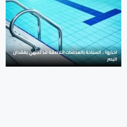
احذروا .. السباحة بالعدسات اللاصقة قد تنتهي بفقدان
البصر