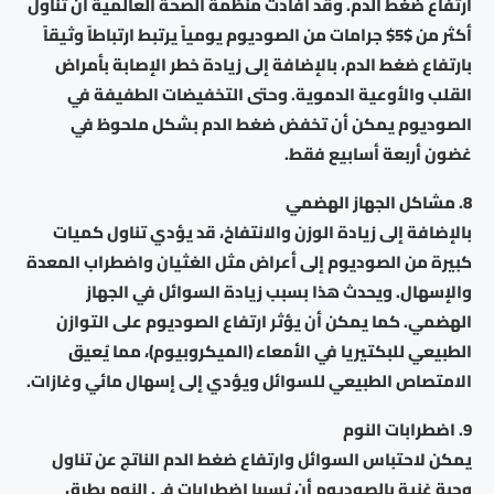
ارتفاع ضغط الدم. وقد أفادت منظمة الصحة العالمية أن تناول
أكثر من $5$ جرامات من الصوديوم يومياً يرتبط ارتباطاً وثيقاً
بارتفاع ضغط الدم، بالإضافة إلى زيادة خطر الإصابة بأمراض
القلب والأوعية الدموية. وحتى التخفيضات الطفيفة في
الصوديوم يمكن أن تخفض ضغط الدم بشكل ملحوظ في
غضون أربعة أسابيع فقط.
8. مشاكل الجهاز الهضمي
بالإضافة إلى زيادة الوزن والانتفاخ، قد يؤدي تناول كميات
كبيرة من الصوديوم إلى أعراض مثل الغثيان واضطراب المعدة
والإسهال. ويحدث هذا بسبب زيادة السوائل في الجهاز
الهضمي. كما يمكن أن يؤثر ارتفاع الصوديوم على التوازن
الطبيعي للبكتيريا في الأمعاء (الميكروبيوم)، مما يُعيق
الامتصاص الطبيعي للسوائل ويؤدي إلى إسهال مائي وغازات.
9. اضطرابات النوم
يمكن لاحتباس السوائل وارتفاع ضغط الدم الناتج عن تناول
وجبة غنية بالصوديوم أن يُسببا اضطرابات في النوم بطرق