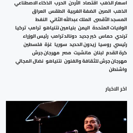
اسعار الذهب
اقتصاد
الأردن
الحرب
الذكاء الاصطناعي
الذهب
الصين
الضفة الغربية
الطقس
العراق
المسجد الأقصى
الملك عبدالله الثاني
النفط
الولايات المتحدة
اليمن
بنيامين نتنياهو
ترامب
تركيا
ترندي
حماس
خبر جديد
دونالد ترامب
رئيس الوزراء
رئيسي
روسيا
زيدون الحديد
سوريا
غزة
فلسطين
كرة القدم
لبنان
مانشيت
مصر
مهرجان جرش
مهرجان جرش للثقافة والفنون
نتنياهو
نضال المجالي
واشنطن
اخر الاخبار