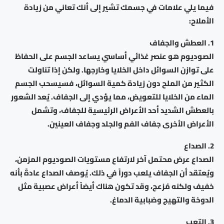
فيما يلي علامات في جسمك تشير إلى أنك تعاني من زيادة
الأملاح:
1. العطش والجفاف
الصوديوم هو عنصر غذائي أساسي يساعد الجسم على الحفاظ
على توازن السوائل داخل الخلايا وخارجها. ولكن إذا تناولت
الكثير من الملح دون زيادة كمية السوائل، فسيسحب الجسم
الماء من الخلايا للتعويض، مما يؤدي إلى الجفاف. يُعد الشعور
بالعطش الشديد أحد الأعراض الرئيسية للجفاف، وتشمل
الأعراض الأخرى جفاف الفم والجلد وجفاف العينين.
2. الصداع
الصداع عرض محتمل آخر لارتفاع مستويات الصوديوم المزمن،
ويُعتقد أن الجفاف يلعب دوراً في ذلك. يُوصف الصداع عادةً بأنه
خفيف ولكنه مُزعج، وقد تكون هناك أيضاً أعراض عصبية مثل
الدوخة والتهيج وضبابية الدماغ.
3. التعب