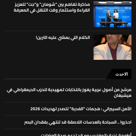
مذكرة تفاهم بين “شومان” و”جت” لتعزيز
القراءة واستثمار وقت التنقل في المعرفة
الكلام اللي بمشي عليه الترين!
الاحدث
مرشح من أصول عربية يفوز بانتخابات تمهيدية للحزب الديمقراطي في
ميشيغان
الأمن السيبراني : هجمات “الفدية” تتصدر تهديدات 2026
احذروا .. السباحة بالعدسات اللاصقة قد تنتهي بفقدان البصر
أطعمة غنية بالمغنيسيوم قد تدعم صحة العضلات