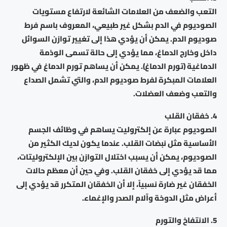
التعب والضعف من العلامات الشائعة لارتفاع مستويات
الصوديوم في الدم بشكل غير طبيعي، المعروف باسم فرط
صوديوم الدم. يمكن أن يؤدي هذا إلى تغيير توازن السوائل
داخل وخارج الدماغ، مما يؤدي إلى حالة تسمى الوذمة
الدماغية (تورم الدماغ). يمكن أن يساهم تورم الدماغ في ظهور
العلامات المبكرة لفرط صوديوم الدم، والتي تشمل الصداع
والتعب وضعف العضلات.
4. خفقان القلب
الصوديوم عبارة عن إلكتروليت يساهم في وظائف الجسم
الأساسية مثل نبضات القلب. عندما يكون لديك الكثير من
الصوديوم، يمكن أن يسبب اختلال التوازن بين الإلكتروليتات،
مما قد يؤدي إلى خفقان القلب. وفي حين أن معظم حالات
الخفقان غير ضارة نسبياً، إلا أن الخفقان المتكرر قد يؤدي إلى
أعراض مثل الدوخة وآلام الصدر والإغماء.
5. الانتفاخ والتورم