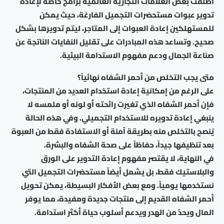
أطلقت بعض العلامات التجارية العالمية برامج خاصة لإعادة
تدوير عبوات مستحضرات التجميل الفارغة، حيث يمكن
للمستهلكين إعادة العبوات إلى المتاجر، ليتم تدويرها بشكل
صحيح. وتساعد هذه المبادرات على تقليل النفايات الناتجة عن
صناعة الجمال ودعم مفهوم الاستدامة البيئية.
متى يجب التخلص من أحمر الشفاه نهائياً؟
على الرغم من إمكانية إعادة استخدام العديد من المنتجات،
فإن أحمر الشفاه الذي تغيرت رائحته أو لونه أو ملمسه لا
ينبغي إعادة تدويره للاستخدام التجميلي. وفي هذه الحالة
يُنصح بالتخلص منه بطريقة آمنة أو الاستفادة فقط من العبوة
بعد تنظيفها جيداً، حفاظاً على صحة الشفاه والبشرة.
في النهاية، لا يقتصر مفهوم إعادة التدوير على الورق
والبلاستيك فقط، بل يشمل أيضاً مستحضرات التجميل التي
نستخدمها يومياً. ومع بعض الأفكار البسيطة، يمكن تحويل
أحمر الشفاه القديم إلى منتجات جديدة ومفيدة، مما يوفر
المال ويحدّ من الهدر ويدعم أسلوب حياة أكثر استدامة.