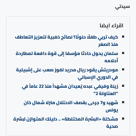
سيدتي
اقراء ايضا
كيف تربي طفلًا حنونًا؟ نصائح ذهبية لتعزيز التعاطف
منذ الصغر
سلمان يحول حادثا مؤسفا إلى قوة دافعة لمطاردة
أحلامه
مودريتش يقود ريال مدريد لفوز صعب على إشبيلية
في الدوري الإسباني
زينة وفيفي عبده يُعيدان مشهداً منذ 22 عاماً في
“العتاولة 2”
شهيد و7 جرحى بقصف الاحتلال منزلا شمال خان
يونس
مشكلة «البشرة المختلطة» .. دليلك المتوازن لبشرة
صحية