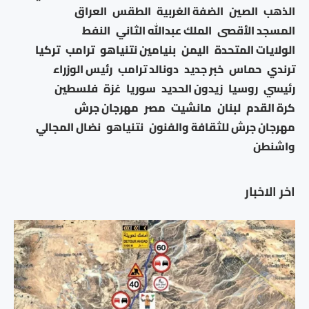
الذهب
الصين
الضفة الغربية
الطقس
العراق
المسجد الأقصى
الملك عبدالله الثاني
النفط
الولايات المتحدة
اليمن
بنيامين نتنياهو
ترامب
تركيا
ترندي
حماس
خبر جديد
دونالد ترامب
رئيس الوزراء
رئيسي
روسيا
زيدون الحديد
سوريا
غزة
فلسطين
كرة القدم
لبنان
مانشيت
مصر
مهرجان جرش
مهرجان جرش للثقافة والفنون
نتنياهو
نضال المجالي
واشنطن
اخر الاخبار