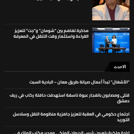
مذكرة تفاهم بين “شومان” و”جت” لتعزيز
القراءة واستثمار وقت التنقل في المعرفة
الاحدث
“الأشغال” تبدأ أعمال صيانة طريق معان – البادية السبت
قتلى ومصابون بانفجار عبوة ناسفة استهدفت حافلة ركاب في ريف
دمشق
اجتماع حكومي في العقبة لتعزيز جاهزية منظومة النقل وسلاسل
التوريد
إرادة ملكية بتعيين رئيس الديوان الملكي ومدير مكتب الملك في