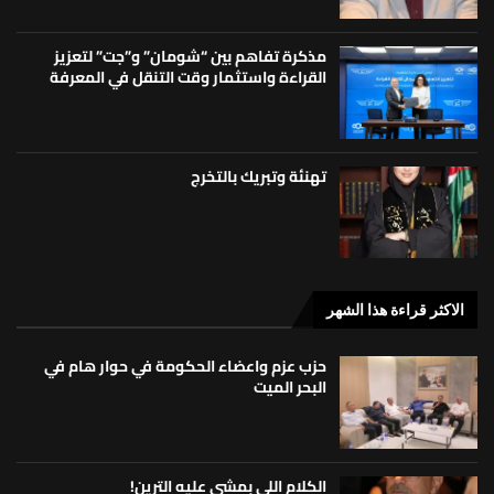
مذكرة تفاهم بين “شومان” و”جت” لتعزيز
القراءة واستثمار وقت التنقل في المعرفة
تهنئة وتبريك بالتخرج
الاكثر قراءة هذا الشهر
حزب عزم واعضاء الحكومة في حوار هام في
البحر الميت
الكلام اللي بمشي عليه الترين!