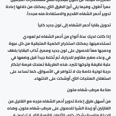
عمراً أطول. وفيما يلي أبرز الطرق التي يمكنكِ من خلالها إعادة
تدوير أحمر الشفاه القديم والاستفادة منه مجدداً.
تحويل بقايا أحمر الشفاه إلى لون جديد كلياً
إذا كانت لديكِ عدة أنواع من أحمر الشفاه لم تعودي
تستخدمينها، يمكنكِ استخراج الكمية المتبقية من كل عبوة
ودمجها معاً للحصول على لون جديد ومميز، تُذاب البقايا بلطف
في وعاء صغير مقاوم للحرارة، ثم تُخلط جيداً قبل وضعها في
علبة نظيفة وتركها لتبرد، هذه الطريقة تمنحكِ فرصة ابتكار
درجة لونية خاصة بكِ لا تتوافر في الأسواق، كما تساعد على
استغلال المنتجات التي أوشكت على الانتهاء.
صناعة مرطب شفاه ملون
من أسهل طرق إعادة تدوير أحمر الشفاه مزجه مع القليل من
الفازلين أو زبدة الشيا للحصول على مرطب شفاه ملون، وهذه
الحيلة مناسبة بشكل خاص للألوان القوية التي لا ترغبين في