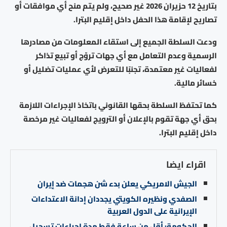
بتاريخ 12 حزيران 2026 غير صحيح، ولم يتم منح أي موافقات أو
تصاريح لإقامة هذا الحفل داخل إقليم البترا.
ودعت السلطة الجميع إلى استقاء المعلومات من مصادرها
الرسمية وعدم التعامل مع أي جهات تروّج أو تبيع تذاكر
لفعاليات غير معتمدة، تجنبًا للتعرض لأي عمليات تضليل أو
خسائر مالية.
كما تحتفظ السلطة بحقها القانوني باتخاذ الإجراءات اللازمة
بحق أي جهة تقوم بالإعلان أو الترويج لفعاليات غير مرخصة
داخل إقليم البترا.
اقراء ايضا
الجيش الامريكي يعلن بدء شن هجمات ضد إيران
الصفدي ونظيره الكويتي يجددان إدانة الاعتداءات
الإيرانية على الدول العربية
الحكومة: أقل من ساعة فقط مدة إجراءات تسجيل