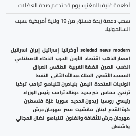
أطعمة غنية بالمغنيسيوم قد تدعم صحة العضلات
سحب دفعة زبدة فستق من 19 ولاية أمريكية بسبب
السالمونيلا
modern
news
soledad
أوكرانيا
إسرائيل
إيران
اسرائيل
اسعار الذهب
اقتصاد
الأردن
الحرب
الذكاء الاصطناعي
الذهب
الصين
الضفة الغربية
الطقس
العراق
المسجد الأقصى
الملك عبدالله الثاني
النفط
الولايات المتحدة
اليمن
بنيامين نتنياهو
ترامب
تركيا
ترندي
حماس
خبر جديد
دونالد ترامب
رئيس الوزراء
رئيسي
روسيا
زيدون الحديد
سوريا
غزة
فلسطين
كرة القدم
لبنان
مانشيت
مصر
مهرجان جرش
مهرجان جرش للثقافة والفنون
نتنياهو
نضال المجالي
واشنطن