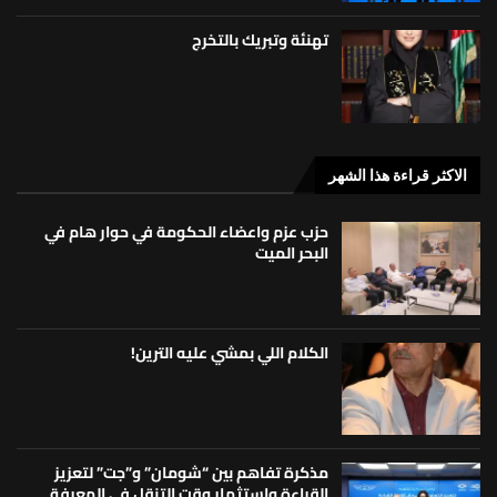
تهنئة وتبريك بالتخرج
الاكثر قراءة هذا الشهر
حزب عزم واعضاء الحكومة في حوار هام في
البحر الميت
الكلام اللي بمشي عليه الترين!
مذكرة تفاهم بين “شومان” و”جت” لتعزيز
القراءة واستثمار وقت التنقل في المعرفة