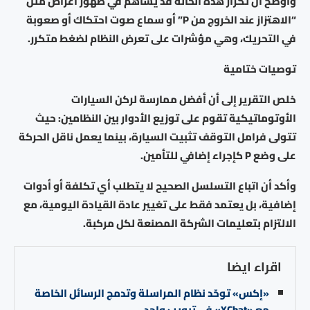
وأوضح أن تكرار هذه الحالة قد يساهم في ظهور أعراض مثل
“الاهتزاز عند الخروج من P” أو سماع صوت احتكاك أو صعوبة
في التحريك، وهي مؤشرات على تعرض النظام لضغط متكرر.
توصيات ختامية
خلص التقرير إلى أن أفضل ممارسة لركن السيارات
الأوتوماتيكية تقوم على توزيع الأدوار بين النظامين: حيث
تتولى فرامل التوقف تثبيت السيارة، بينما يعمل ناقل الحركة
على وضع P كإجراء إضافي للتأمين.
وأكد أن اتباع التسلسل الصحيح لا يتطلب أي تكلفة أو أدوات
إضافية، بل يعتمد فقط على تغيير عادة القيادة اليومية، مع
الالتزام بتعليمات الشركة المصنعة لكل مركبة.
اقراء ايضا
«إكس» توحّد نظام المراسلة وتدمج الرسائل الخاصة
مع «XChat» في تبويب واحد