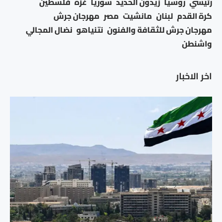
رئيسي
روسيا
زيدون الحديد
سوريا
غزة
فلسطين
كرة القدم
لبنان
مانشيت
مصر
مهرجان جرش
مهرجان جرش للثقافة والفنون
نتنياهو
نضال المجالي
واشنطن
اخر الاخبار