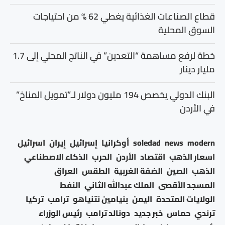
قطاع الصناعات الغذائية يغطي 62 % من احتياجات
السوق المحلية
خطة لرفع مساهمة “التعدين” في الناتج المحلي إلى 1.7
مليار دينار
البنك الدولي يخصص 194 مليون دولار لـ”تمويل المناخ”
في الأردن
modern
news
soledad
أوكرانيا
إسرائيل
إيران
اسرائيل
اسعار الذهب
اقتصاد
الأردن
الحرب
الذكاء الاصطناعي
الذهب
الصين
الضفة الغربية
الطقس
العراق
المسجد الأقصى
الملك عبدالله الثاني
النفط
الولايات المتحدة
اليمن
بنيامين نتنياهو
ترامب
تركيا
ترندي
حماس
خبر جديد
دونالد ترامب
رئيس الوزراء