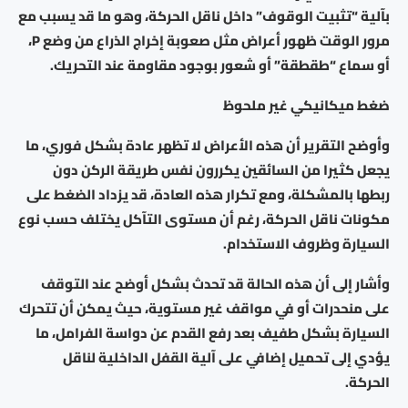
بآلية “تثبيت الوقوف” داخل ناقل الحركة، وهو ما قد يسبب مع
مرور الوقت ظهور أعراض مثل صعوبة إخراج الذراع من وضع P،
أو سماع “طقطقة” أو شعور بوجود مقاومة عند التحريك.
ضغط ميكانيكي غير ملحوظ
وأوضح التقرير أن هذه الأعراض لا تظهر عادة بشكل فوري، ما
يجعل كثيرا من السائقين يكررون نفس طريقة الركن دون
ربطها بالمشكلة، ومع تكرار هذه العادة، قد يزداد الضغط على
مكونات ناقل الحركة، رغم أن مستوى التآكل يختلف حسب نوع
السيارة وظروف الاستخدام.
وأشار إلى أن هذه الحالة قد تحدث بشكل أوضح عند التوقف
على منحدرات أو في مواقف غير مستوية، حيث يمكن أن تتحرك
السيارة بشكل طفيف بعد رفع القدم عن دواسة الفرامل، ما
يؤدي إلى تحميل إضافي على آلية القفل الداخلية لناقل
الحركة.