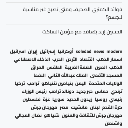
فوائد الكمثرى الصحية.. ومتى تصبح غير مناسبة
للجسم؟
الحسين إربد يتعاقد مع مؤمن الساكت
modern
news
soledad
أوكرانيا
إسرائيل
إيران
اسرائيل
اسعار الذهب
اقتصاد
الأردن
الحرب
الذكاء الاصطناعي
الذهب
الصين
الضفة الغربية
الطقس
العراق
المسجد الأقصى
الملك عبدالله الثاني
النفط
الولايات المتحدة
اليمن
بنيامين نتنياهو
ترامب
تركيا
ترندي
حماس
خبر جديد
دونالد ترامب
رئيس الوزراء
رئيسي
روسيا
زيدون الحديد
سوريا
غزة
فلسطين
كرة القدم
لبنان
مانشيت
مصر
مهرجان جرش
مهرجان جرش للثقافة والفنون
نتنياهو
نضال المجالي
واشنطن