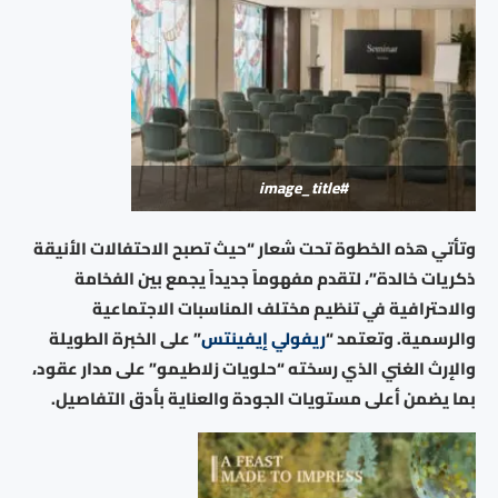
#image_title
وتأتي هذه الخطوة تحت شعار “حيث تصبح الاحتفالات الأنيقة
ذكريات خالدة”، لتقدم مفهوماً جديداً يجمع بين الفخامة
والاحترافية في تنظيم مختلف المناسبات الاجتماعية
والرسمية. وتعتمد “
ريفولي إيفينتس
” على الخبرة الطويلة
والإرث الغني الذي رسخته “حلويات زلاطيمو” على مدار عقود،
بما يضمن أعلى مستويات الجودة والعناية بأدق التفاصيل.