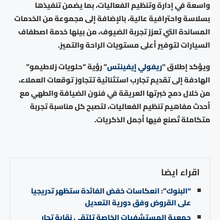
واسعة في إدارة وتنظيم الفعاليات، بما يضمن تنفيذها
بسلاسة واحترافية عالية، بالإضافة إلى مجموعة من الخدمات
المساندة التي تعزز تجربة الضيوف، من بينها خدمة اصطفاف
السيارات لتوفير أعلى مستويات الراحة والتميز.
ويؤكد إطلاق “
ريفولي إيفينتس
” رؤية “حلويات زلاطيمو”
الهادفة إلى تقديم تجارب استثنائية تتجاوز توقعات العملاء،
من خلال دمج خبرتها العريقة في فنون الضيافة والطهي مع
أحدث مفاهيم تنظيم الفعاليات، لتصبح كل مناسبة تجربة
متكاملة تُصنع فيها أجمل الذكريات.
اقراء ايضا
“البنوك”: انعكاسات خفض الفائدة ستظهر تدريجيا
على القروض وفق دورية التعديل
جمعية المستشفيات الخاصة تلتقي نقابة تجار