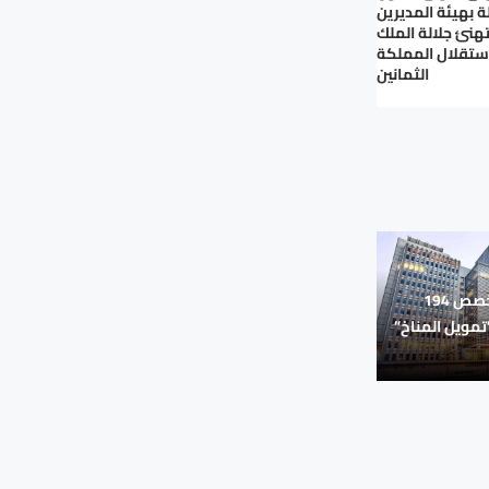
ة بهيئة المديرين
تهنئ جلالة الملك
استقلال المملكة
الثمانين
البنك الدولي يخصص 194
”تمويل المناخ”