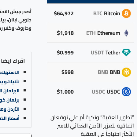
$64,972
BTC
Bitcoin
جنوبي لبنان، بي
وحاروف وكفر رما
$1,918
ETH
Ethereum
$0.999
USDT
Tether
اقراء ايضا
$598
BNB
BNB
الاستهلاك
نتنياهو يش
البرلمان ال
$1.000
USDC
USDC
برلمان كور
الأردن وهن
“تطوير العقبة” وتكية أم علي توقعان
أسعار الذ
اتفاقية لتعزيز الأمن الغذائي للاسر
الأكثر احتياجاً في العقبة