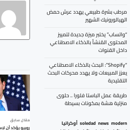
مرطب بشرة طبيعي يهدد عرش حمض
الهيالورونيك الشهير
“واتساب” يختبر ميزة جديدة لتمييز
المحتوى المُنشأ بالذكاء الاصطناعي
داخل القنوات
“Shopify”: البحث بالذكاء الاصطناعي
يعزز المبيعات ولا يهدد محركات البحث
التقليدية
طريقة عمل الباستا فلورا .. حلوى
منزلية هشة بمكونات بسيطة
مقال سابق
modern
news
soledad
أوكرانيا
روبيو يؤكد أن لإس