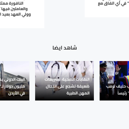
 في أي اتفاق مع
النافورة ممثل
والعاملين فيها 
وولي العهد بعيد 
شاهد ايضا
النقابات الصحية: تشريعات
ب حليف ترمب
ضعيفة تشجع على انتحال
مليون دولار لـ
رئيساً
المهن الطبية
في الأردن