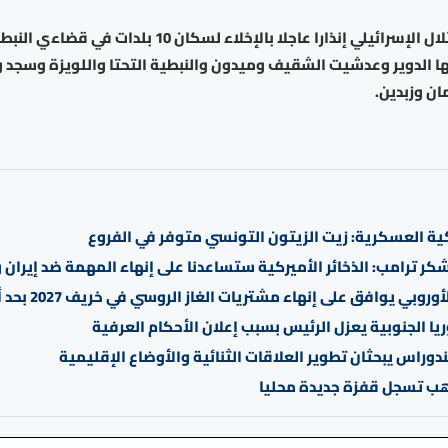
أصدر جيش الاحتلال الإسرائيلي إنذارا عاجلا بالإخلاء لسكان 10 بلدا
نها الدوير وعدشيت الشقيف وميدون والنبطية التحتا واللويزة وسجد و
ن وزبدين.
ية العسكرية: زيت الزيتون التونسي متوفر في الفروع
كر ترامب: الذخائر الأميركية ستساعدنا على إنهاء المهمة ضد إيران 
أوروبي يوافق على إنهاء مشتريات الغاز الروسي في خريف 2027 بحد أقصى
يا الجنوبية يعزل الرئيس بسبب إعلان الأحكام العرفية
دوراس يبحثان تطوير العلاقات الثنائية والأوضاع الإقليمية
هب تسجل قفزة جديدة محليا