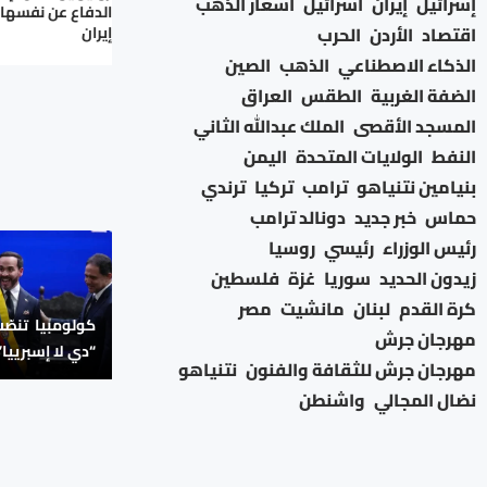
إسرائيل
إيران
اسرائيل
اسعار الذهب
الدفاع عن نفسها”
اقتصاد
الأردن
الحرب
إيران
الذكاء الاصطناعي
الذهب
الصين
الضفة الغربية
الطقس
العراق
المسجد الأقصى
الملك عبدالله الثاني
النفط
الولايات المتحدة
اليمن
بنيامين نتنياهو
ترامب
تركيا
ترندي
حماس
خبر جديد
دونالد ترامب
رئيس الوزراء
رئيسي
روسيا
زيدون الحديد
سوريا
غزة
فلسطين
كرة القدم
لبنان
مانشيت
مصر
كولومبيا تنصّ
مهرجان جرش
“دي لا إسبرييا” 
مهرجان جرش للثقافة والفنون
نتنياهو
نضال المجالي
واشنطن