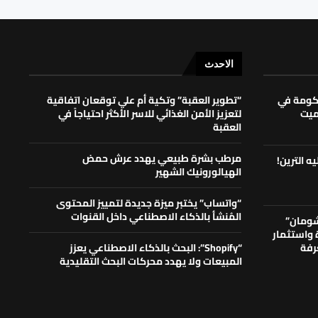
الاحدث
حكومة في
“تطوير العقبة” وتكية أم علي توقعان اتفاقية
لميت
لتعزيز الأمن الغذائي للاسر الأكثر احتياجاً في
العقبة
مرطب بشرة طبيعي يهدد عرش حمض
ه الترين!
الهيالورونيك الشهير
“واتساب” يختبر ميزة جديدة لتمييز المحتوى
المُنشأ بالذكاء الاصطناعي داخل القنوات
شومان”
ة واستثمار
رفة
“Shopify”: البحث بالذكاء الاصطناعي يعزز
المبيعات ولا يهدد محركات البحث التقليدية