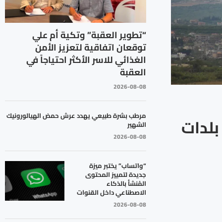
“تطوير العقبة” وتكية أم علي
توقعان اتفاقية لتعزيز الأمن
الغذائي للاسر الأكثر احتياجاً في
العقبة
2026-08-08
مرطب بشرة طبيعي يهدد عرش حمض الهيالورونيك
يش الاحتلال الإسرائيلي ينذر بإخلاء 10 بلدات
الشهير
2026-08-08
“واتساب” يختبر ميزة
جديدة لتمييز المحتوى
المُنشأ بالذكاء
الاصطناعي داخل القنوات
2026-08-08