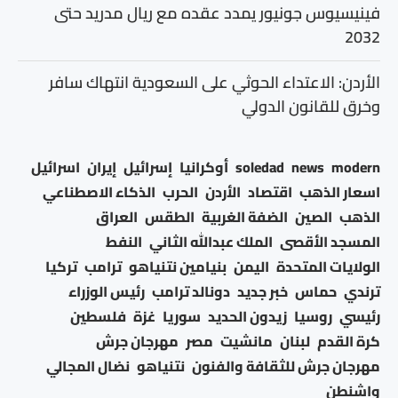
فينيسيوس جونيور يمدد عقده مع ريال مدريد حتى
2032
الأردن: الاعتداء الحوثي على السعودية انتهاك سافر
وخرق للقانون الدولي
modern
news
soledad
أوكرانيا
إسرائيل
إيران
اسرائيل
اسعار الذهب
اقتصاد
الأردن
الحرب
الذكاء الاصطناعي
الذهب
الصين
الضفة الغربية
الطقس
العراق
المسجد الأقصى
الملك عبدالله الثاني
النفط
الولايات المتحدة
اليمن
بنيامين نتنياهو
ترامب
تركيا
ترندي
حماس
خبر جديد
دونالد ترامب
رئيس الوزراء
رئيسي
روسيا
زيدون الحديد
سوريا
غزة
فلسطين
كرة القدم
لبنان
مانشيت
مصر
مهرجان جرش
مهرجان جرش للثقافة والفنون
نتنياهو
نضال المجالي
واشنطن