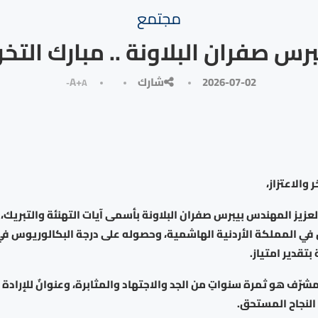
مجتمع
برس صفران البلاونة .. مبارك التخر
2026-07-02
شارك
A+
A-
والاعتزاز،
لعزيز المهندس بيبرس صفران البلاونة بأسمى آيات التهنئة والتبريك،
ي المملكة الأردنية الهاشمية، وحصوله على درجة البكالوريوس في
بتقدير امتياز.
لمشرّف هو ثمرة سنواتٍ من الجد والاجتهاد والمثابرة، وعنوانٌ للإرادة
ا النجاح المستحق.