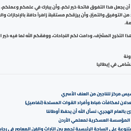
 أن يجعل هذا التفوق فاتحة خير لكم، وأن يبارك في علمكم وعملكم، و
ن التوفيق والتميّز، وأن يرزقكم مستقبلاً زاهراً حافلاً بالإنجازات وا
ة.
ا التخرج المشرّف، ودامت لكم النجاحات، ووفقكم الله لما فيه خير الد
ونة
شامى في إيطاليا
يس مركز للناجين من العنف الأسري
دلان لمكافآت ضباط وأفراد القوات المسلحة (تفاصيل)
 بالعام الهجري: نسأل الله أن يحفظ أوطاننا
المؤسسة العسكرية لمعلمي الأردن
تنوعة على الساحة الرئيسية تجمع بين التراث والفن المعاصر في رح