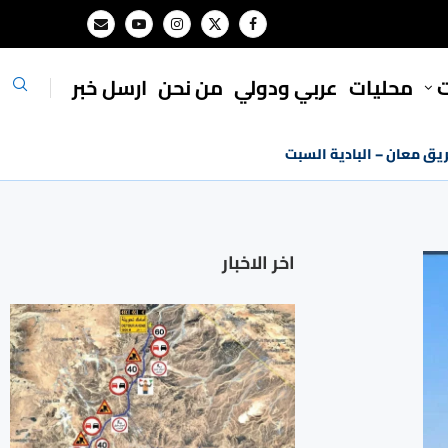
ت
محليات
⁠عربي ودولي
من نحن
ارسل خبر
ريق معان – البادية السبت
اخر الاخبار