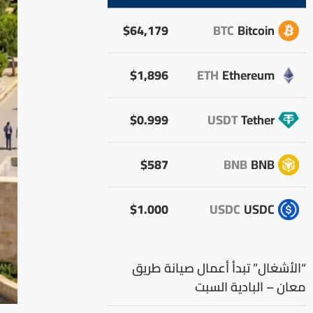
$64,179
BTC
Bitcoin
$1,896
ETH
Ethereum
$0.999
USDT
Tether
$587
BNB
BNB
$1.000
USDC
USDC
“الأشغال” تبدأ أعمال صيانة طريق
معان – البادية السبت