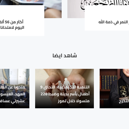
النمر في ذمة الله
أكثر
اليوم لامتحانا
شاهد ايضا
‏التنمية الاجتماعية: التحاق 9
مندوبا عن المل
أطفال بأسر بديلة وضبط 228
العهد..العيسو
لتخرج
متسولا خلال تموز
عشيرتي عساف 