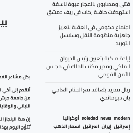
قتلى ومصابون بانفجار عبوة ناسفة
استهدفت حافلة ركاب في ريف دمشق
بي
اجتماع حكومي في العقبة لتعزيز
جاهزية منظومة النقل وسلاسل
التوريد
إرادة ملكية بتعيين رئيس الديوان
الملكي ومدير مكتب الملك في مجلس
الأمن القومي
بكل مشاعر الفخر 
ريال مدريد يتعاقد مع الجناح العاجي
أتقدم إلى أخي ا
يان ديوماندي
من جامعة جرش ف
النباتي والوقاية 
modern
news
soledad
أوكرانيا
إن هذا الإنجاز ا
إسرائيل
إيران
اسرائيل
اسعار الذهب
تُتوَّج اليوم بهذ