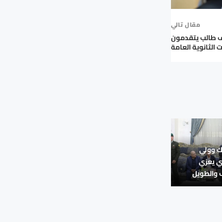
مقال تالي
 من 56 ألف طالب يتقدمون
ت الثانوية العامة
ك وولي
ي يعزي
والطويل