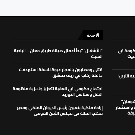
الاحدث
حكومة في
“الأشغال” تبدأ أعمال صيانة طريق معان – البادية
لميت
السبت
قتلى ومصابون بانفجار عبوة ناسفة استهدفت
حافلة ركاب في ريف دمشق
ه الترين!
اجتماع حكومي في العقبة لتعزيز جاهزية منظومة
النقل وسلاسل التوريد
شومان”
ة واستثمار
إرادة ملكية بتعيين رئيس الديوان الملكي ومدير
رفة
مكتب الملك في مجلس الأمن القومي