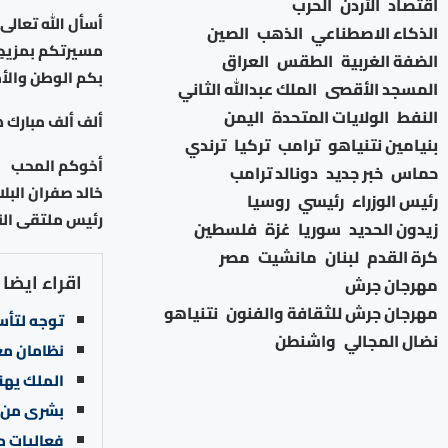
اقتصاد
الأردن
الحرب
أسأل الله تعالى
الذكاء الاصطناعي
الذهب
الصين
مسيرتكم بمزيدٍ م
الضفة الغربية
الطقس
العراق
بكم الوطن والأم
المسجد الأقصى
الملك عبدالله الثاني
النفط
الولايات المتحدة
اليمن
ألف ألف مبارك هذ
بنيامين نتنياهو
ترامب
تركيا
ترندي
أخوكم المحب
حماس
خبر جديد
دونالد ترامب
خالد صفران البلا
رئيس الوزراء
رئيسي
روسيا
رئيس ملتقى الن
زيدون الحديد
سوريا
غزة
فلسطين
كرة القدم
لبنان
مانشيت
مصر
اقراء ايضا
مهرجان جرش
مهرجان جرش للثقافة والفنون
نتنياهو
توجه لتأس
نضال المجالي
واشنطن
نظامان مع
الملك يهنئ
بشرى من 
فعاليات م