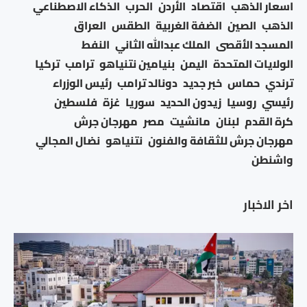
اسعار الذهب
اقتصاد
الأردن
الحرب
الذكاء الاصطناعي
الذهب
الصين
الضفة الغربية
الطقس
العراق
المسجد الأقصى
الملك عبدالله الثاني
النفط
الولايات المتحدة
اليمن
بنيامين نتنياهو
ترامب
تركيا
ترندي
حماس
خبر جديد
دونالد ترامب
رئيس الوزراء
رئيسي
روسيا
زيدون الحديد
سوريا
غزة
فلسطين
كرة القدم
لبنان
مانشيت
مصر
مهرجان جرش
مهرجان جرش للثقافة والفنون
نتنياهو
نضال المجالي
واشنطن
اخر الاخبار