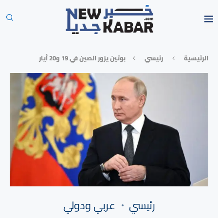
الرئيسية
رئيسي
بوتين يزور الصين في 19 و20 أيار
رئيسي
⁠عربي ودولي