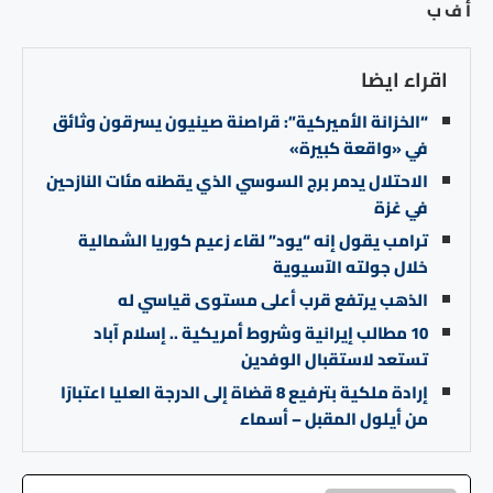
أ ف ب
اقراء ايضا
“الخزانة الأميركية”: قراصنة صينيون يسرقون وثائق
في «واقعة كبيرة»
الاحتلال يدمر برج السوسي الذي يقطنه مئات النازحين
في غزة
ترامب يقول إنه “يود” لقاء زعيم كوريا الشمالية
خلال جولته الآسيوية
الذهب يرتفع قرب أعلى مستوى قياسي له
10 مطالب إيرانية وشروط أمريكية .. إسلام آباد
تستعد لاستقبال الوفدين
إرادة ملكية بترفيع 8 قضاة إلى الدرجة العليا اعتبارًا
من أيلول المقبل – أسماء