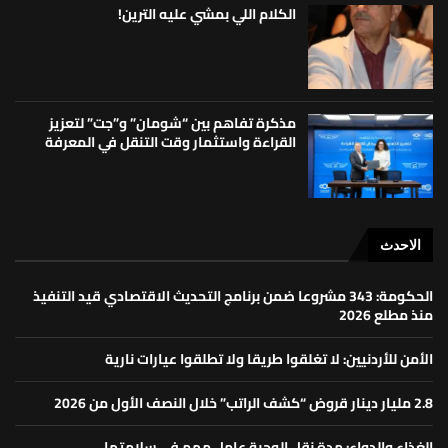
الكلام اللي بمشي عليه الترين!
مذكرة تفاهم بين “شومان” و”جت” لتعزيز
القراءة واستثمار وقت التنقل في المعرفة
الاحدث
الحكومة: 343 مشروعا ضمن برنامج التحديث الاقتصادي قيد التنفيذ
منذ مطلع 2026
الأمن للأردنيين: لا تغلقوا طريقا ولا تطلقوا عيارات نارية
2.8 مليار دينار قروض “كشف الراتب” خلال النصف الأول من 2026
الغذاء والدواء: مدة نقل الوجبة عامل مهم في سلامتها