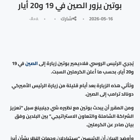
بوتين يزور الصين في 19 و20 أيار
2026-05-16
شارك
A+
A-
يُجري الرئيس الروسي فلاديمير بوتين زيارة إلى
الصين
في 19
و20 أيار، بحسب ما أعلن الكرملين السبت.
وتأتي هذه الزيارة بعد أيام قليلة من زيارة الرئيس الأميركي
دونالد ترامب إلى الصين.
ومن المقرر أن يبحث بوتين مع نظيره شي جينبينغ سبل “تعزيز
الشراكة الشاملة والتعاون الاستراتيجي” بين البلدين وفق
بيان صادر عن الكرملين.
وأوضح البيان أن الرئيسين “سيتبادلان وجهات النظر بشأن أبرز