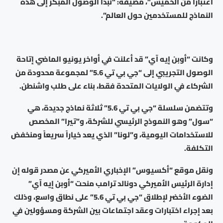
اعتباراً من الخميس”، مضيفة: “نبدأ الوصول المبكر إلى هذه
النماذج للمستخدمين حول العالم”.
وكانت “أوبن إيه آي” قد أعلنت في أواخر يونيو الماضي إتاحة
الوصول التجريبي إلى “جي بي تي 5.6” لمجموعة محدودة من
الشركاء في الولايات المتحدة فقط، بناء على طلب واشنطن.
وتتضمن سلسلة “جي بي تي 5.6” ثلاثة نماذج جديدة، هي
“سول” وهو النموذج الرئيسي للشركة، و”تيرا” المخصص
للاستخدامات اليومية، و”لونا” الذي يعد خياراً سريعاً ومنخفض
التكلفة.
ونقل موقع “أكسيوس” الإخباري الأميركي عن مصدر قوله إن
إدارة الرئيس الأميركي دونالد ترامب منحت “أوبن إيه آي”
الضوء الأخضر لإطلاق “جي بي تي 5.6” على نطاق واسع، وذلك
بعد إجراء اختبارات وعقد اجتماعات بين الشركة ومسؤولين في