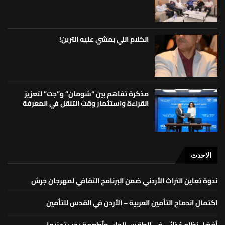
الكلام اللي بمشي عليه الترين!
مذكرة تفاهم بين “شومان” و”جت” لتعزيز
القراءة واستثمار وقت التنقل في المعرفة
الاحدث
ندوة تعاين التراث الأردني ضمن البرنامج الثقافي لمهرجان جرش
اكتمال اندماج التأمين العربية – الأردن في القدس للتأمين
أفضل نظام غذائي في الطقس الحار.. وأطعمة يجب تجنبها