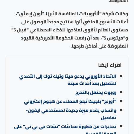
الحكومة.
وكانت شركة “أنثروبيك”، المنافسة الأبرز لـ”أوبن إيه آي”،
أعلنت الأسبوع الماضي أنها ستتيح مجدداً الوصول على
مستوى العالم لأقوى نماذجها للذكاء الاصطناعي “فيبل 5”
و”ميتوس 5″، بعد أن رفعت الحكومة الأميركية القيود
المفروضة على أماكن طرحها.
اقراء ايضا
الاتحاد الأوروبي يدعو ميتا وتيك توك إلى التصدي
للتضليل بعد أحداث سبتة
روبوت يحتفل بالتخرج
“أورنج” بلجيكا تُبلغ العملاء عن هجوم إلكتروني
واتساب يقدم ميزة جديدة لمستخدمي آيفون-
تفاصيل
تحذيرات من خطورة محادثات “تشات جي بي تي” على
الصحة النفسية