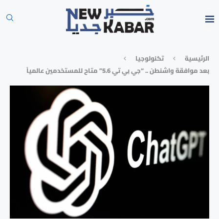
الرئيسية
تكنولوجيا
بعد موافقة واشنطن .. “جي بي تي 5.6” متاح للمستخدمين عالمياً