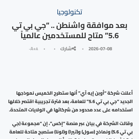
تكنولوجيا
بعد موافقة واشنطن .. “جي بي تي
5.6” متاح للمستخدمين عالمياً
2026-07-08
شارك
A+
A-
أعلنت شركة “أوبن إيه آي” أنها ستطرح الخميس نموذجها
الجديد “جي بي تي 5.6” للعامة، بعد فترة تجريبية اقتصر خلالها
استخدامه على عدد محدود من شركائها في الولايات المتحدة.
وقالت الشركة في بيان عبر منصة “إكس”، إن “مجموعة (جي
بي تي 5.6) ونماذج (سول) و(تيرا) و(لونا) ستصبح متاحة للعامة