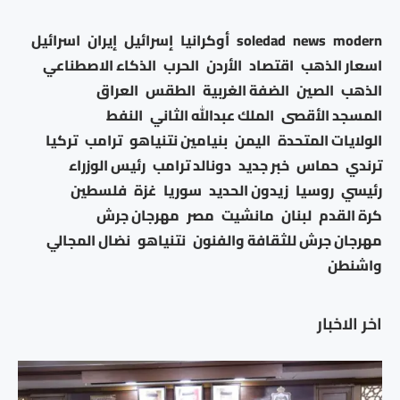
modern
news
soledad
أوكرانيا
إسرائيل
إيران
اسرائيل
اسعار الذهب
اقتصاد
الأردن
الحرب
الذكاء الاصطناعي
الذهب
الصين
الضفة الغربية
الطقس
العراق
المسجد الأقصى
الملك عبدالله الثاني
النفط
الولايات المتحدة
اليمن
بنيامين نتنياهو
ترامب
تركيا
ترندي
حماس
خبر جديد
دونالد ترامب
رئيس الوزراء
رئيسي
روسيا
زيدون الحديد
سوريا
غزة
فلسطين
كرة القدم
لبنان
مانشيت
مصر
مهرجان جرش
مهرجان جرش للثقافة والفنون
نتنياهو
نضال المجالي
واشنطن
اخر الاخبار