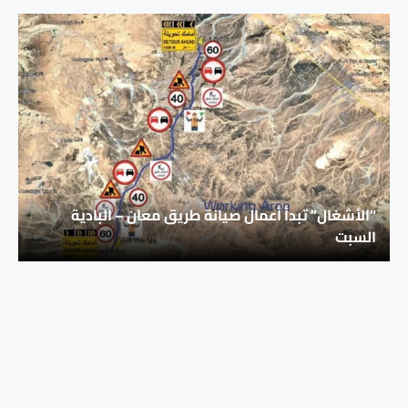
“الأشغال” تبدأ أعمال صيانة طريق معان – البادية
السبت