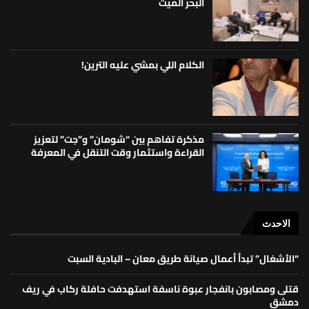
البحر الميت
الكلام اللي بمشي عليه الترين!
مذكرة تفاهم بين “شومان” و”جت” لتعزيز
القراءة واستثمار وقت التنقل في المعرفة
الاحدث
“الأشغال” تبدأ أعمال صيانة طريق معان – البادية السبت
قتلى ومصابون بانفجار عبوة ناسفة استهدفت حافلة ركاب في ريف
دمشق