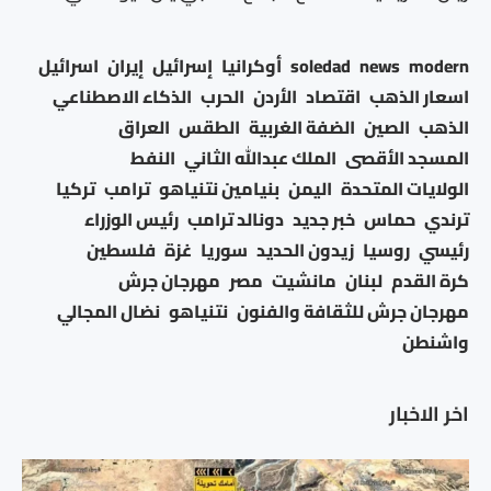
modern
news
soledad
أوكرانيا
إسرائيل
إيران
اسرائيل
اسعار الذهب
اقتصاد
الأردن
الحرب
الذكاء الاصطناعي
الذهب
الصين
الضفة الغربية
الطقس
العراق
المسجد الأقصى
الملك عبدالله الثاني
النفط
الولايات المتحدة
اليمن
بنيامين نتنياهو
ترامب
تركيا
ترندي
حماس
خبر جديد
دونالد ترامب
رئيس الوزراء
رئيسي
روسيا
زيدون الحديد
سوريا
غزة
فلسطين
كرة القدم
لبنان
مانشيت
مصر
مهرجان جرش
مهرجان جرش للثقافة والفنون
نتنياهو
نضال المجالي
واشنطن
اخر الاخبار