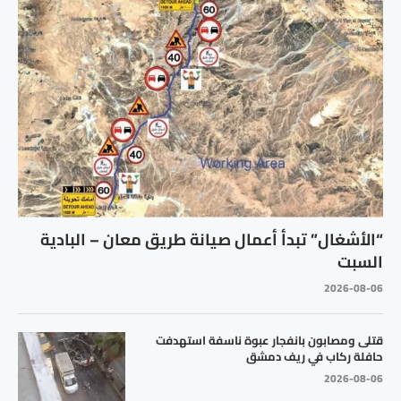
“الأشغال” تبدأ أعمال صيانة طريق معان – البادية
السبت
2026-08-06
قتلى ومصابون بانفجار عبوة ناسفة استهدفت
حافلة ركاب في ريف دمشق
2026-08-06