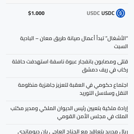
$1.000
USDC
USDC
“الأشغال” تبدأ أعمال صيانة طريق معان – البادية
السبت
قتلى ومصابون بانفجار عبوة ناسفة استهدفت حافلة
ركاب في ريف دمشق
اجتماع حكومي في العقبة لتعزيز جاهزية منظومة
النقل وسلاسل التوريد
إرادة ملكية بتعيين رئيس الديوان الملكي ومدير مكتب
الملك في مجلس الأمن القومي
ريال مدريد يتعاقد مع الجناح العاجي يان ديوماندي