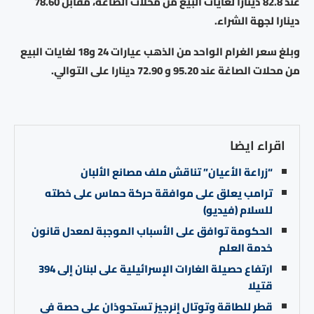
عند 82.8 دينارا لغايات البيع من محلات الصاغة، مقابل 78.60
دينارا لجهة الشراء.
وبلغ سعر الغرام الواحد من الذهب عيارات 24 و18 لغايات البيع
من محلات الصاغة عند 95.20 و 72.90 دينارا على التوالي.
اقراء ايضا
“زراعة الأعيان” تناقش ملف مصانع الألبان
ترامب يعلق على موافقة حركة حماس على خطته
للسلام (فيديو)
الحكومة توافق على الأسباب الموجبة لمعدل قانون
خدمة العلم
ارتفاع حصيلة الغارات الإسرائيلية على لبنان إلى 394
قتيلا
قطر للطاقة وتوتال إنرجيز تستحوذان على حصة في