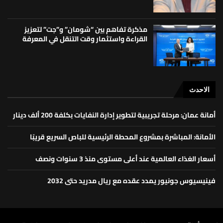
مذكرة تفاهم بين “شومان” و”جت” لتعزيز
القراءة واستثمار وقت التنقل في المعرفة
الاحدث
أمانة عمان: مرحلة تجريبية لتطوير إدارة النفايات بكلفة 200 ألف دينار
الأمانة: المباشرة بمشروع المحطة الرئيسية للباص السريع قريبًا
أسعار الغذاء العالمية عند أعلى مستوى منذ 3 سنوات ونصف
فينيسيوس جونيور يمدد عقده مع ريال مدريد حتى 2032