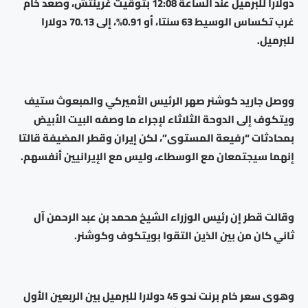
دولارا للبرميل عند الساعة 12:08 بتوقيت غرينتش، وصعد خام
غرب تكساس الوسيط 63 سنتا، أو 0.91%، إلى 70.13 دولارا
للبرميل.
ووصل جاريد كوشنر صهر الرئيس الأميركي والمبعوث ستيف
ويتكوف إلى الدوحة الثلاثاء لإجراء ما وصفه البيت الأبيض
بمحادثات “رفيعة المستوى”، لكن إيران وقطر المضيفة قالتا
إنهما سيجتمعان مع الوسطاء، وليس مع الإيرانيين أنفسهم.
وقالت قطر إن رئيس الوزراء الشيخ محمد بن عبد الرحمن آل
ثاني كان من بين الذين التقوا بويتكوف وكوشنر.
وهوى سعر خام برنت نحو 45 دولارا للبرميل بين الربعين الأول