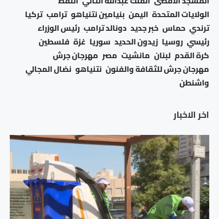
المسجد الأقصى
الملك عبدالله الثاني
النفط
الولايات المتحدة
اليمن
بنيامين نتنياهو
ترامب
تركيا
ترندي
حماس
خبر جديد
دونالد ترامب
رئيس الوزراء
رئيسي
روسيا
زيدون الحديد
سوريا
غزة
فلسطين
كرة القدم
لبنان
مانشيت
مصر
مهرجان جرش
مهرجان جرش للثقافة والفنون
نتنياهو
نضال المجالي
واشنطن
اخر الاخبار