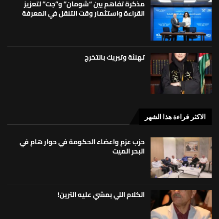
مذكرة تفاهم بين “شومان” و”جت” لتعزيز
القراءة واستثمار وقت التنقل في المعرفة
تهنئة وتبريك بالتخرج
الاكثر قراءة هذا الشهر
حزب عزم واعضاء الحكومة في حوار هام في
البحر الميت
الكلام اللي بمشي عليه الترين!