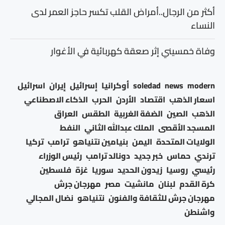
أكثر من الرجال..أمراض القلب تكسر حاجز العمر لدى
النساء
وفاة خمسيني إثر صعقة كهربائية في الأغوار
modern
news
soledad
أوكرانيا
إسرائيل
إيران
اسرائيل
اسعار الذهب
اقتصاد
الأردن
الحرب
الذكاء الاصطناعي
الذهب
الصين
الضفة الغربية
الطقس
العراق
المسجد الأقصى
الملك عبدالله الثاني
النفط
الولايات المتحدة
اليمن
بنيامين نتنياهو
ترامب
تركيا
ترندي
حماس
خبر جديد
دونالد ترامب
رئيس الوزراء
رئيسي
روسيا
زيدون الحديد
سوريا
غزة
فلسطين
كرة القدم
لبنان
مانشيت
مصر
مهرجان جرش
مهرجان جرش للثقافة والفنون
نتنياهو
نضال المجالي
واشنطن