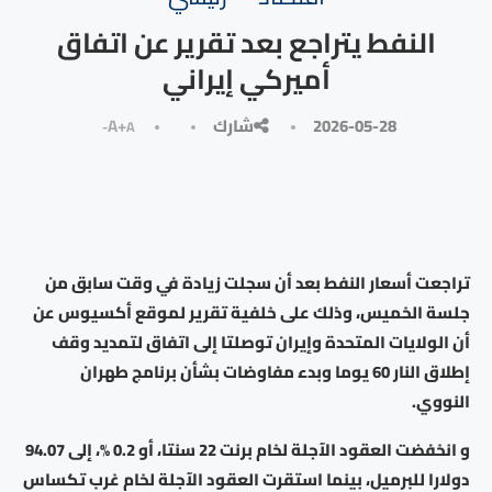
النفط يتراجع بعد تقرير عن اتفاق
أميركي إيراني
2026-05-28
شارك
A+
A-
تراجعت أسعار النفط بعد أن سجلت زيادة في وقت سابق من
جلسة الخميس، وذلك على خلفية تقرير لموقع أكسيوس عن
أن الولايات المتحدة وإيران توصلتا إلى اتفاق لتمديد وقف
إطلاق النار 60 يوما وبدء مفاوضات بشأن برنامج طهران
النووي.
و انخفضت العقود الآجلة لخام برنت 22 سنتا، أو 0.2 %، إلى 94.07
دولارا للبرميل، بينما استقرت العقود الآجلة لخام غرب تكساس