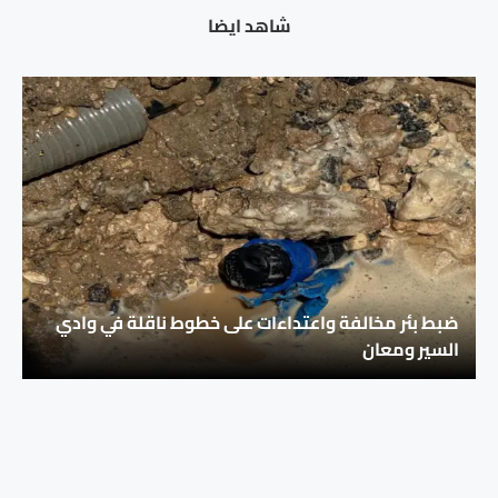
شاهد ايضا
ضبط بئر مخالفة واعتداءات على خطوط ناقلة في وادي
السير ومعان