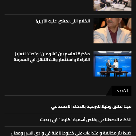
الكلام اللي بمشي عليه الترين!
مذكرة تفاهم بين “شومان” و”جت” لتعزيز
القراءة واستثمار وقت التنقل في المعرفة
الاحدث
ميتا تطلق وكيلًا للبرمجة بالذكاء الاصطناعي
الذكاء الاصطناعي يقلص أهمية “كارما” في ريديت
ضبط بئر مخالفة واعتداءات على خطوط ناقلة في وادي السير ومعان