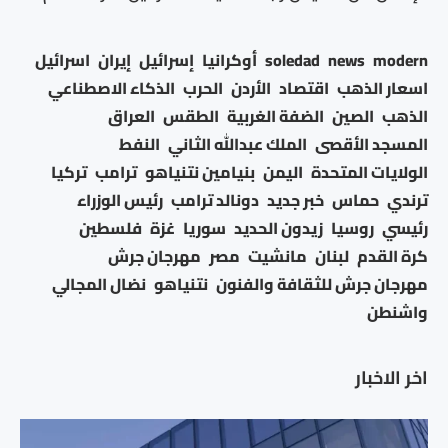
modern
news
soledad
أوكرانيا
إسرائيل
إيران
اسرائيل
اسعار الذهب
اقتصاد
الأردن
الحرب
الذكاء الاصطناعي
الذهب
الصين
الضفة الغربية
الطقس
العراق
المسجد الأقصى
الملك عبدالله الثاني
النفط
الولايات المتحدة
اليمن
بنيامين نتنياهو
ترامب
تركيا
ترندي
حماس
خبر جديد
دونالد ترامب
رئيس الوزراء
رئيسي
روسيا
زيدون الحديد
سوريا
غزة
فلسطين
كرة القدم
لبنان
مانشيت
مصر
مهرجان جرش
مهرجان جرش للثقافة والفنون
نتنياهو
نضال المجالي
واشنطن
اخر الاخبار