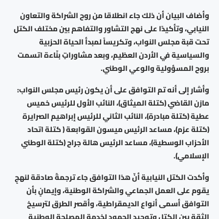
وأضاف البيان أن ذلك جاء انطلاقا من روح الشراكة والتعاون
النيابي، وتأكيدًا على نهج التشاور والتفاهم بين مختلف الكتل
تحت قبة مجلس النواب، وتكريساً لمبدأ الحياة الحزبية
والسياسية في الأردن العظيم، وبعد مشاوراتٍ بنّاءة اتسمت
بروح المسؤولية والوعي الوطني.
وأشار إلى أنه تم التوافق على أن يكون رئيس مجلس النواب:
مازن القاضي (كتلة الميثاق)، النائب الأول للرئيس خميس
عطية (كتلة مبادرة)، النائب الثاني للرئيس إبراهيم الصرايرة
(كتلة عزم)، مساعد الرئيس ميسون القوابعة ( كتلة اتحاد
الأحزاب الوسطية)، مساعد الرئيس هالة جراح (كتلة الوطني
الإسلامي).
وأكدت الكتل النيابية أنّ هذا التوافق جاء ترجمةً صادقة لنهجٍ
يقوم على العمل الجماعي والشراكة الوطنية، وإيمانٍ بأن
التوافق أسمى أنواع الديمقراطية، وأقصر الطرق لترسيخ
الثقة بين الكتل وتوحيد الجهود لخدمة المصلحة الوطنية