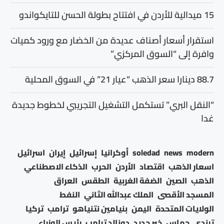
15 ميدالية للأردن في افتتاح بطولة الحسن للتايكواندو
استقرار أسعار أصناف عديدة من الخضار مع ورود كميات
وافرة إلى “السوق المركزي”
88.7 دينارا سعر الذهب “عيار 21” في السوق المحلية
“النقل البري” تستكمل التشغيل التجريبي لخطوط جديدة
غدا
modern
news
soledad
أوكرانيا
إسرائيل
إيران
اسرائيل
اسعار الذهب
اقتصاد
الأردن
الحرب
الذكاء الاصطناعي
الذهب
الصين
الضفة الغربية
الطقس
العراق
المسجد الأقصى
الملك عبدالله الثاني
النفط
الولايات المتحدة
اليمن
بنيامين نتنياهو
ترامب
تركيا
ترندي
حماس
خبر جديد
دونالد ترامب
رئيس الوزراء