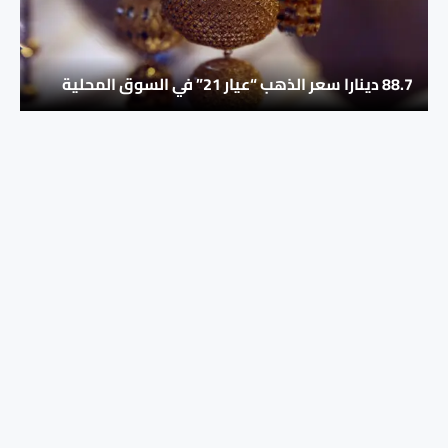
88.7 دينارا سعر الذهب “عيار 21” في السوق المحلية