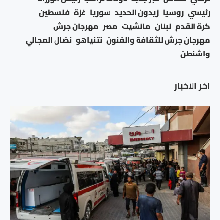
رئيسي
روسيا
زيدون الحديد
سوريا
غزة
فلسطين
كرة القدم
لبنان
مانشيت
مصر
مهرجان جرش
مهرجان جرش للثقافة والفنون
نتنياهو
نضال المجالي
واشنطن
اخر الاخبار