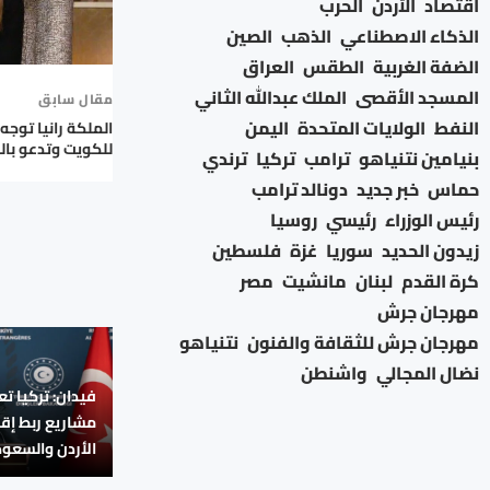
اقتصاد
الأردن
الحرب
الذكاء الاصطناعي
الذهب
الصين
الضفة الغربية
الطقس
العراق
المسجد الأقصى
الملك عبدالله الثاني
مقال سابق
النفط
الولايات المتحدة
اليمن
الملكة رانيا توجه
للكويت وتدعو بال
بنيامين نتنياهو
ترامب
تركيا
ترندي
حماس
خبر جديد
دونالد ترامب
رئيس الوزراء
رئيسي
روسيا
زيدون الحديد
سوريا
غزة
فلسطين
كرة القدم
لبنان
مانشيت
مصر
مهرجان جرش
مهرجان جرش للثقافة والفنون
نتنياهو
نضال المجالي
واشنطن
فيدان: تركيا ت
مشاريع ربط إق
الأردن والسعود