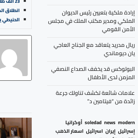
23 ألف طالب طب في الأردن… والسوق يستوعب 1040 خريج فقط سنويًا
انطلاق المؤتمر الـ12 للطب
إرادة ملكية بتعيين رئيس الديوان
الحنيطي ي
الملكي ومدير مكتب الملك في مجلس
الأمن القومي
ريال مدريد يتعاقد مع الجناح العاجي
يان ديوماندي
البوتوكس قد يخفف الصداع النصفي
المزمن لدى الأطفال
علامات شائعة تكشف تناولك جرعة
زائدة من “فيتامين د”
modern
news
soledad
أوكرانيا
إسرائيل
إيران
اسرائيل
اسعار الذهب