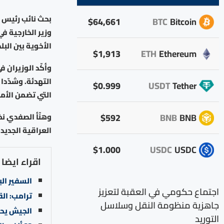
بحث نائب رئيس ا
$64,661
BTC
Bitcoin
وزير الخارجية ف
الأخوية بين الب
$1,913
ETH
Ethereum
وأكّد الوزيران 
التهدئة. وشدّد
$0.999
USDT
Tether
التي تضمن الأمن
$592
BNB
BNB
وهنّأ الصفدي نظي
العراقية الجديدة
$1.000
USDC
USDC
اقراء ايضا
السفير ال
اجتماع حكومي في العقبة لتعزيز
ترامب: الق
جاهزية منظومة النقل وسلاسل
الجيش يحبط تسلل 4 أشخ
التوريد