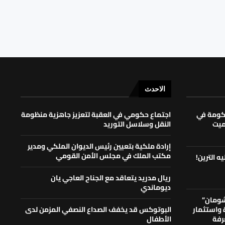
الاحدث
حكومة في
اجتماع حكومي في العقبة لتعزيز جاهزية منظومة
لميت
النقل وسلاسل التوريد
إرادة ملكية بتعيين رئيس الديوان الملكي ومدير
مكتب الملك في مجلس الأمن القومي
ه الترين!
ريال مدريد يتعاقد مع الجناح العاجي يان
ديوماندي
شومان”
ة واستثمار
البوتوكس قد يخفف الصداع النصفي المزمن لدى
رفة
الأطفال