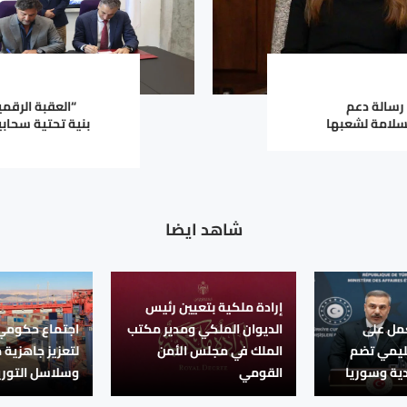
 رسالة دعم
“العقبة الرقم
سلامة لشعبها
بنية تحتية سحابي
شاهد ايضا
إرادة ملكية بتعيين رئيس
عمل على
الديوان الملكي ومدير مكتب
اجتماع حكومي 
ليمي تضم
الملك في مجلس الأمن
لتعزيز جاهزية 
ية وسوريا
القومي
وسلاسل التوري