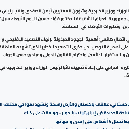
لوزراء ووزير الخارجية وشؤون المغتربين أيمن الصفدي ونائب رئيس 
ي جمهورية العراق الشقيقة الدكتور فؤاد حسين اليوم الأربعاء سبل ت
لدين، وتطورات الأوضاع في المنطقة.
في اتصالٍ هاتفيٍّ أهمية الجهود المبذولة لإنهاء التصعيد الإقليمي و
ا على أهمية التوصل لحل جذري للتصعيد الخطير الذي تشهده المنطق
 والاستقرار الدائمين واحترام القانون الدولي ومبادئ حسن الجوار.
ره العراقي على إعادة تعيينه نائبًا لرئيس الوزراء ووزيرًا للخارجية ف
 .
باكستاني: علاقات باكستان والأردن راسخة وتشهد نمواً في مختلف ال
يادة الجديدة في إيران ترغب بالحوار .. ووافقت على ذلك
اص على إحدى واجهاتها