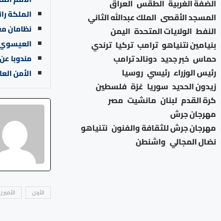
الضفة الغربية
الطقس
العراق
الملكة راني
المسجد الأقصى
الملك عبدالله الثاني
نظامان مع
النفط
الولايات المتحدة
اليمن
العيسوي ي
بنيامين نتنياهو
ترامب
تركيا
ترندي
حماس
خبر جديد
دونالد ترامب
مندوبا عن
رئيس الوزراء
رئيسي
روسيا
الأمن الع
زيدون الحديد
سوريا
غزة
فلسطين
كرة القدم
لبنان
مانشيت
مصر
مهرجان جرش
مهرجان جرش للثقافة والفنون
نتنياهو
نضال المجالي
واشنطن
الأردن
الأمير ز