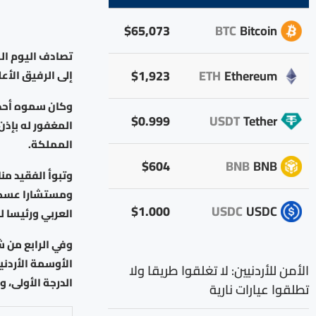
$65,073
BTC
Bitcoin
تصادف اليوم السبت، الذكرى الـ 3
$1,923
ETH
Ethereum
إلى الرفيق الأعلى 
وكان سموه أحد ر
$0.999
USDT
Tether
المغفور له بإذن
المملكة.
$604
BNB
BNB
وتبوأ الفقيد من
ومستشارا عسكريا
$1.000
USDC
USDC
العربي ورئيسا ل
الأوسمة الأردني
الأمن للأردنيين: لا تغلقوا طريقا ولا
الدرجة الأولى، 
تطلقوا عيارات نارية