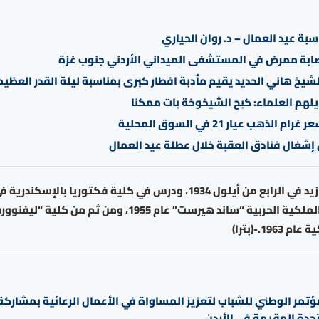
سبة عيد العمال – د. روان الحياري
ابة ممرض في المستشفى الميداني الأردني جنوب غزة
الشيخ هاني الحديد يقيم مأدبة افطار كبرى بمناسبة ليلة القدر العظي
يلهم العلماء: كبح الشيخوخة بات ممكنا
ولد سمو الأمير زيد في الرابع من أيلول 1934، ودرس في كلية فكتوريا بال
من الأكاديمية الملكية الحربية “ساند هيرست” عام 1955، ومن ثم م
196.-(بترا)
مؤتمر الوطني للشباب لتعزيز المساواة في الأعمال الرعائية بمشارك
تحدة المقيمة في الأردن