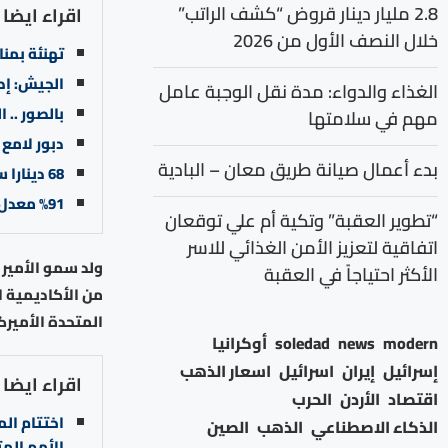
2.8 مليار دينار قروض “كشف الراتب”
اقراء ايضا
خلال النصف الأول من 2026
تهنئة بمنا
الجيش: إص
الغذاء والدواء: مدة نقل الوجبة عامل
بالصور .. 
مهم في سلامتها
دبور لامع 
بدء أعمال صيانة طريق معان – البادية
68 دينارا سعر غرام الذهب عيار 21 في السوق المحلية
%91 معدل إشغال فنادق العقبة خلال عطلة عيد العمال
“تطوير العقبة” وتكية أم علي توقعان
اتفاقية لتعزيز الأمن الغذائي للاسر
الأكثر احتياجاً في العقبة
المتحدة الأميركية عام 3
modern
news
soledad
أوكرانيا
إسرائيل
إيران
اسرائيل
اسعار الذهب
اقراء ايضا
اقتصاد
الأردن
الحرب
اختتام ال
الذكاء الاصطناعي
الذهب
الصين
الأمم الم