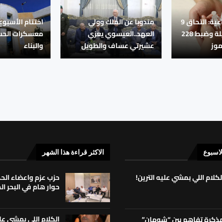
‏التنمية الاجتماعية: التحاق 9
مندوبا عن الملك وولي
اختتام الأسبو
أطفال بأسر بديلة وضبط 228
العهد..العيسوي يعزي
معسكرات الحس
موز
عشيرتي عساف والطويل
والبناء
لاسبوع
الاكثر قراءة هذا الشهر
لكلام اللي بمشي عليه الترين!
حزب عزم واعضاء ال
حوار هام في البحر ا
الكلام اللي بمشي علي
ذكرة تفاهم بين “شومان”