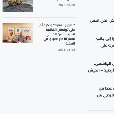
2026-08-08
كر
، الذي انتقل
“تطوير العقبة” وتكية أم
علي توقعان اتفاقية
لتعزيز الأمن الغذائي
 إلى جانب
للاسر الأكثر احتياجاً في
العقبة
مرت على
2026-08-08
كي الهاشمي،
أردنية – الجيش
موه عددا من
لأردني من