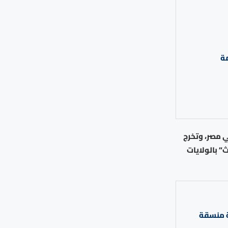
مة
إسكندرية في مصر، وتخرج
ن كلية “ليفنوورث” بالولايات
ة منسقة