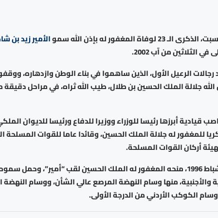
2 لوفاة المغفور له بإذن الله سمو
الأمير زيد بن شا
في الثلاثين من آب 2002.
جالات الرعيل الأول، الذين ساهموا في بناء الوطن وازدهاره، ووقفوا
 الله جلالة الملك الحسين بن طلال، طيب الله ثراه، في مراحل دقيقة 
اصب قيادية أبرزها رئيسا للوزراء ووزيرا للدفاع ورئيسا للديوان المل
 للمغفور له جلالة الملك الحسين، وقائدا عاما للقوات المسلحة ال
هيئة أركان القوات المسلحة.
وفي الرابع من شباط 1996، منحه المغفور له الملك الحسين لقب “أمير”، وحمل س
ة والأجنبية، منها وسام النهضة المرصع عالي الشأن، ووسام النهضة ا
ووسام الكوكب الأردني من الدرجة الأولى.