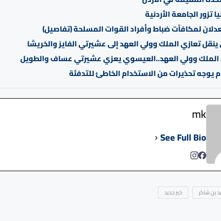
ا تزور الجامعة الأردنية
دلان لمكافآت ضباط وأفراد القوات المسلحة (تفاصيل)
نقل تعازي الملك وولي العهد إلى عشيرتي الفايز والخريشا
 الملك وولي العهد..العيسوي يعزي عشيرتي عساف والطويل
ام يوجه تحذيرات من الاستخدام الخاطئ للتدفئة
mk
See Full Bio
يد بن شاكر
خبر جديد