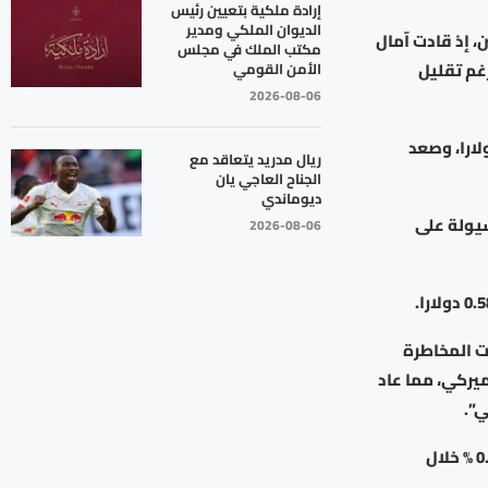
إرادة ملكية بتعيين رئيس
الديوان الملكي ومدير
، إذ قادت آمال
مكتب الملك في مجلس
 دون 100 دولار للبرميل، رغم تقليل
الأمن القومي
2026-08-06
 الدولار 0.2 % إلى 158.9 ين، في حين ارتفع اليورو 0.3 % إلى 1.1636 دولارا، وصعد
ريال مدريد يتعاقد مع
الجناح العاجي يان
ديوماندي
سيولة على
2026-08-06
ت المخاطرة
يركي، مما عاد
ي”.
ونزل مؤشر الدولار، الذي يقيس أداء العملة الأمريكية مقابل سلة من ست عملات، 0.1 % خلال