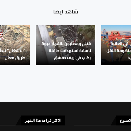
شاهد ايضا
في العقبة
قتلى ومصابون بانفجار عبوة
منظومة النقل
ناسفة استهدفت حافلة
“الأشغال” تبدأ
د
ركاب في ريف دمشق
طريق معان – ال
لاسبوع
الاكثر قراءة هذا الشهر