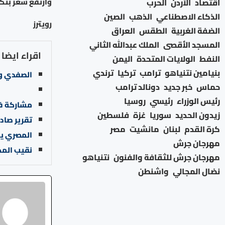
وارتفع سعر بتكوين 0.5 % إلى 76961.76 دولارا، بينما استقر سعر إيثر 
اقتصاد
الأردن
الحرب
الذكاء الاصطناعي
الذهب
الصين
رويترز
الضفة الغربية
الطقس
العراق
المسجد الأقصى
الملك عبدالله الثاني
اقراء ايضا
النفط
الولايات المتحدة
اليمن
بنيامين نتنياهو
ترامب
تركيا
ترندي
الصفدي ور
حماس
خبر جديد
دونالد ترامب
رئيس الوزراء
رئيسي
روسيا
مشاركة فا
زيدون الحديد
سوريا
غزة
فلسطين
تقرير صادم
كرة القدم
لبنان
مانشيت
مصر
المصري يو
مهرجان جرش
نقيب المكاتب ا
مهرجان جرش للثقافة والفنون
نتنياهو
نضال المجالي
واشنطن