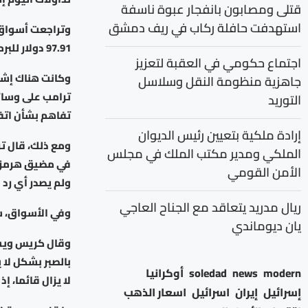
قتلى ومصابون بانفجار عبوة ناسفة
استهدفت حافلة ركاب في ريف دمشق
97.91 دولار للبرميل، وهبط خام غرب تكساس الوسيط الأميركي 5.7 % إلى 91.10 دولارا للبرميل.
اجتماع حكومي في العقبة لتعزيز
وكانت هناك إشار
جاهزية منظومة النقل وسلاسل
ترامب على وسائل
التوريد
تفاهم بشأن اتفا
إرادة ملكية بتعيين رئيس الديوان
ومع ذلك، قال تر
الملكي ومدير مكتب الملك في مجلس
في مضيق هرمز “
الأمن القومي
ولم يصدر أي رد ب
ريال مدريد يتعاقد مع الجناح العاجي
وفي الأسواق، سا
يان ديوماندي
وقال كريس ويست
بالصبر بشكل لا
modern
news
soledad
أوكرانيا
لا يزال قائما، إ
إسرائيل
إيران
اسرائيل
اسعار الذهب