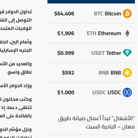
تداول الدولار ق
$64,406
BTC
Bitcoin
الولايات المتحد
$1,906
ETH
Ethereum
الجنيه الإسترليني 0.3 % إلى 1.3476 دو
$0.999
USDT
Tether
والعديد من الأس
$592
BNB
BNB
نطاق واسع.
وزاد الدولار الأسترالي 0.5 % إلى 0.7162 دولارا، وكسب نظيره النيوزيلند
$1.000
USDC
USDC
وكتب محللون لد
تتلقى دعما، إذ 
بالفائدة على ال
“الأشغال” تبدأ أعمال صيانة طريق
معان – البادية السبت
تداولات اليوم إلى 98.95، وهو أضعف مستوى له منذ 18 ما