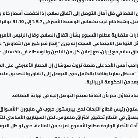
ات متضاربة مطلع الأسبوع بشأن اتفاق السلام. وقال الرئيس الأمير
 التواصل الاجتماعي السبت إنه جرى “إنجاز قدر كبير من التفاوض” 
ق سلام مع إيران، مع إعلان كل من البلدين والوسطاء في باكستان عن
امب أمس الأحد على منصة تروث سوشال إن الحصار الأميركي على الس
سيظل ساريا ونافذا بالكامل حتى التوصل إلى اتفاق والتصديق عليه
عد من الحكومة الإيرانية.
د تفاؤل حذر بأن اتفاقا سيتم التوصل إليه في نهاية المطاف.
ون رئيس قطاع الأبحاث لدى بيبرستون جروب في ملبورن “الأسواق 
 يصدق في انتظار تحقيق اختراق ملموس، لكن السيناريو الأساسي للت
ذ أدت الأخبار الواردة مطلع الأسبوع لمزيد من القناعة، حتى لو ظل التو