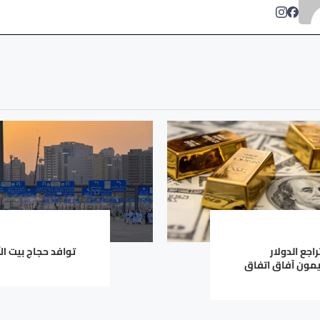
جع الدولار
توافد حجاج بيت ال
مون آفاق اتفاق