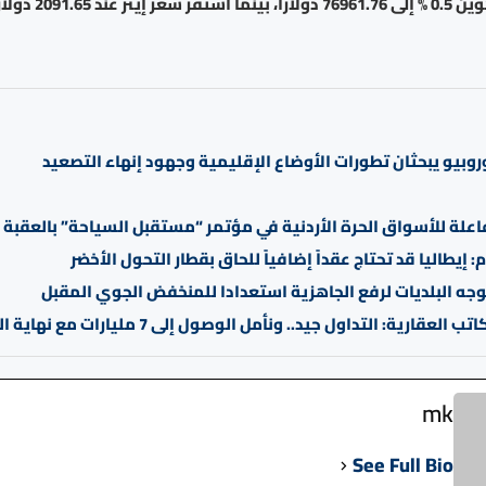
عند 2091.65 دولارا.
وبيو يبحثان تطورات الأوضاع الإقليمية وجهود إنهاء التصعيد
علة للأسواق الحرة الأردنية في مؤتمر “مستقبل السياحة” بالعقبة
: إيطاليا قد تحتاج عقداً إضافياً للحاق بقطار التحول الأخضر
جه البلديات لرفع الجاهزية استعدادا للمنخفض الجوي المقبل
لعقارية: التداول جيد.. ونأمل الوصول إلى 7 مليارات مع نهاية العام
mk
See Full Bio