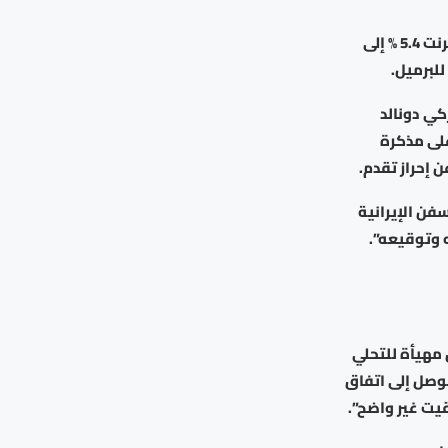
وتراجعت أسواق النفط في ظل آمال التوصل إلى اتفاق سلام، إذ انخفضت أسعار خام برنت 5.4 % إلى
كي دونالد
على مذكرة
 إحراز تقدم.
فن الإيرانية
 وتوقيعه”.
مهيأة للتحلي
وصل إلى اتفاق
قيت غير واضح”.