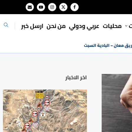
ت
محليات
⁠عربي ودولي
من نحن
ارسل خبر
ريق معان – البادية السبت
اخر الاخبار