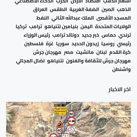
اسعار الذهب
اقتصاد
الأردن
الحرب
الذكاء الاصطناعي
الذهب
الصين
الضفة الغربية
الطقس
العراق
المسجد الأقصى
الملك عبدالله الثاني
النفط
الولايات المتحدة
اليمن
بنيامين نتنياهو
ترامب
تركيا
ترندي
حماس
خبر جديد
دونالد ترامب
رئيس الوزراء
رئيسي
روسيا
زيدون الحديد
سوريا
غزة
فلسطين
كرة القدم
لبنان
مانشيت
مصر
مهرجان جرش
مهرجان جرش للثقافة والفنون
نتنياهو
نضال المجالي
واشنطن
اخر الاخبار