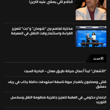
الكلام اللي بمشي عليه الترين!
مذكرة تفاهم بين “شومان” و”جت” لتعزيز
القراءة واستثمار وقت التنقل في المعرفة
الاحدث
“الأشغال” تبدأ أعمال صيانة طريق معان – البادية السبت
قتلى ومصابون بانفجار عبوة ناسفة استهدفت حافلة ركاب في ريف
دمشق
اجتماع حكومي في العقبة لتعزيز جاهزية منظومة النقل وسلاسل
التوريد