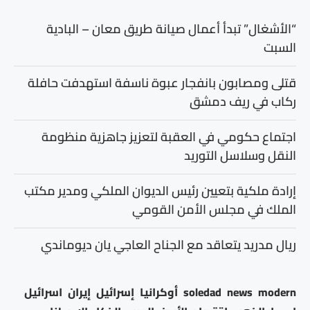
“الأشغال” تبدأ أعمال صيانة طريق معان – البادية
السبت
قتلى ومصابون بانفجار عبوة ناسفة استهدفت حافلة
ركاب في ريف دمشق
اجتماع حكومي في العقبة لتعزيز جاهزية منظومة
النقل وسلاسل التوريد
إرادة ملكية بتعيين رئيس الديوان الملكي ومدير مكتب
الملك في مجلس الأمن القومي
ريال مدريد يتعاقد مع الجناح العاجي يان ديوماندي
modern
news
soledad
أوكرانيا
إسرائيل
إيران
اسرائيل