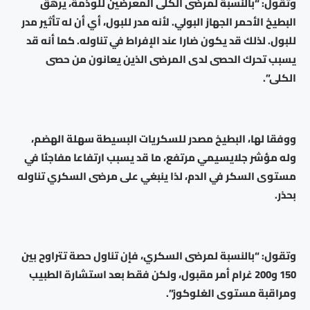
وتقول: “بالنسبة لمرضى الكلى المعرضين للوذمة، يرهق
البطيخ الأحمر الجهاز البولي. لأنه مدر للبول، أي أن له تأثير مدر
للبول. لذلك قد يكون ضارا عند الإفراط في تناوله. كما أنه قد
يسبب تحرك الحصى لدى المرضى الذين يعانون من حصى
الكلى”.
ووفقا لها، البطيخ مصدر للسكريات البسيطة سهلة الهضم،
وله مؤشر جلايسيمي مرتفع، ما قد يسبب ارتفاعا مفاجئا في
مستوى السكر في الدم، لذا ينبغي على مرضى السكري تناوله
بحذر.
وتقول: “بالنسبة لمرضى السكري، فإن تناول حصة تتراوح بين
150 و200 غرام أمر مقبول، ولكن فقط بعد استشارة الطبيب
ومراقبة مستوى الغلوكوز”.