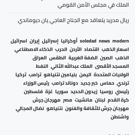
الملك في مجلس الأمن القومي
ريال مدريد يتعاقد مع الجناح العاجي يان ديوماندي
modern
news
soledad
أوكرانيا
إسرائيل
إيران
اسرائيل
اسعار الذهب
اقتصاد
الأردن
الحرب
الذكاء الاصطناعي
الذهب
الصين
الضفة الغربية
الطقس
العراق
المسجد الأقصى
الملك عبدالله الثاني
النفط
الولايات المتحدة
اليمن
بنيامين نتنياهو
ترامب
تركيا
ترندي
حماس
خبر جديد
دونالد ترامب
رئيس الوزراء
رئيسي
روسيا
زيدون الحديد
سوريا
غزة
فلسطين
كرة القدم
لبنان
مانشيت
مصر
مهرجان جرش
مهرجان جرش للثقافة والفنون
نتنياهو
نضال المجالي
واشنطن