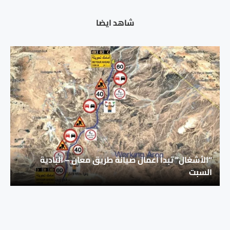
شاهد ايضا
“الأشغال” تبدأ أعمال صيانة طريق معان – البادية
السبت