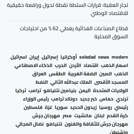
تجار العقبة: قرارات السلطة نقطة تحول ورافعة حقيقية
للاقتصاد الوطني
قطاع الصناعات الغذائية يغطي 62 % من احتياجات
السوق المحلية
modern
news
soledad
أوكرانيا
إسرائيل
إيران
اسرائيل
اسعار الذهب
اقتصاد
الأردن
الحرب
الذكاء الاصطناعي
الذهب
الصين
الضفة الغربية
الطقس
العراق
المسجد الأقصى
الملك عبدالله الثاني
النفط
الولايات المتحدة
اليمن
بنيامين نتنياهو
ترامب
تركيا
ترندي
حماس
خبر جديد
دونالد ترامب
رئيس الوزراء
رئيسي
روسيا
زيدون الحديد
سوريا
غزة
فلسطين
كرة القدم
لبنان
مانشيت
مصر
مهرجان جرش
مهرجان جرش للثقافة والفنون
نتنياهو
نضال المجالي
واشنطن