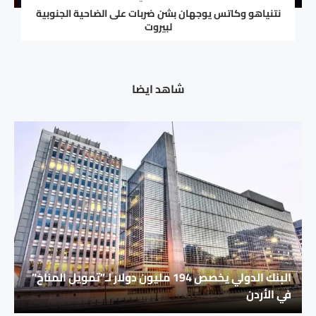
نتنياهو وكاتس يوجهان بشن ضربات على الضاحية الجنوبية
لبيروت
شاهد ايضا
البنك الدولي يخصص 194 مليون دولار لـ”تمويل المناخ”
في الأردن