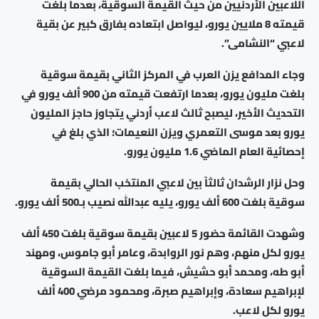
اللاعبين الأردنيين من حيث القيمة السوقية، بعدما بلغت
قيمته 8 ملايين يورو، ليواصل ابتعاده بفارق كبير عن بقية
لاعبي “النشامى”.
وجاء المدافع يزن العرب في المركز الثاني بقيمة سوقية
بلغت مليون يورو، بعدما ارتفعت قيمته من 900 ألف يورو في
التحديث الأخير، ليصبح ثالث لاعب أردني يتجاوز حاجز المليون
يورو بعد موسى التعمري ويزن النعيمات؛ الذي بلغ في
إحصائية العام الماضي 1.6 مليون يورو.
وحل نزار الرشدان ثالثاً بين لاعبي المنتخب الحالي بقيمة
سوقية بلغت 600 ألف يورو، يليه عبدالله نصيب بـ500 ألف يورو.
وشهدت القائمة حضور 5 لاعبين بقيمة سوقية بلغت 450 ألف
يورو لكل منهم، وهم نور الروابدة، وعامر أبو جاموس، ومهند
أبو طه، ومحمد أبو حشيش، فيما بلغت القيمة السوقية
لإبراهيم سعادة، وإبراهيم صبرة، ومحمود مرضي 400 ألف
يورو لكل لاعب.