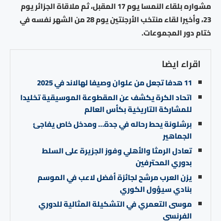
مشواره بلقاء النمسا يوم 17 المقبل، ثم ملاقاة الجزائر يوم
23، وأخيرا لقاء منتخب الأرجنتين يوم 28 من الشهر نفسه في
ختام دور المجموعات.
اقراء ايضا
11 هدفا تجعل من علوان وصيفا لهالاند في 2025
اتحاد الكرة يكشف عن المقطوعة الموسيقية تخليدا
للمشاركة التاريخية بكأس العالم
برشلونة يحط رحاله في جدة… ومدخل خاص يفاجئ
الجماهير
تعادل الرمثا والأهلي وفوز الجزيرة على السلط
بدوري المحترفين
يزن العرب مرشح لجائزة أفضل لاعب في الموسم
بنادي سيؤول الكوري
موسى التعمري في التشكيلة المثالية للدوري
الفرنسي