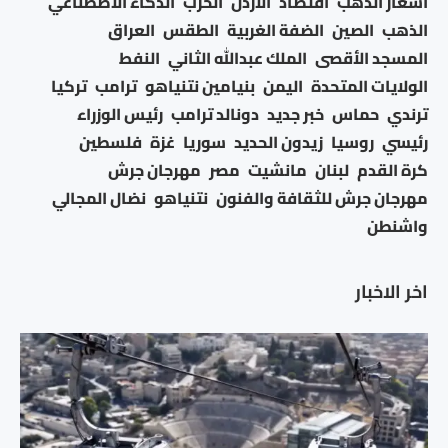
اسعار الذهب
اقتصاد
الأردن
الحرب
الذكاء الاصطناعي
الذهب
الصين
الضفة الغربية
الطقس
العراق
المسجد الأقصى
الملك عبدالله الثاني
النفط
الولايات المتحدة
اليمن
بنيامين نتنياهو
ترامب
تركيا
ترندي
حماس
خبر جديد
دونالد ترامب
رئيس الوزراء
رئيسي
روسيا
زيدون الحديد
سوريا
غزة
فلسطين
كرة القدم
لبنان
مانشيت
مصر
مهرجان جرش
مهرجان جرش للثقافة والفنون
نتنياهو
نضال المجالي
واشنطن
اخر الاخبار