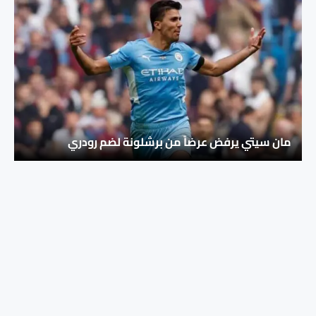
مان سيتي يرفض عرضاً من برشلونة لضم رودري