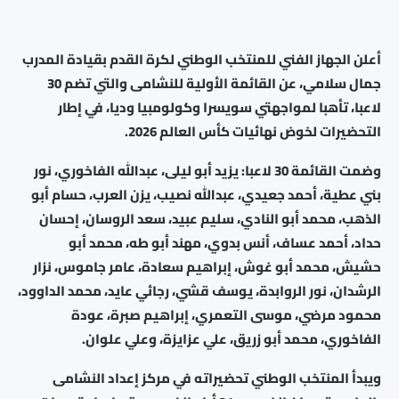
أعلن الجهاز الفني للمنتخب الوطني لكرة القدم بقيادة المدرب
جمال سلامي، عن القائمة الأولية للنشامى والتي تضم 30
لاعبا، تأهبا لمواجهتي سويسرا وكولومبيا وديا، في إطار
التحضيرات لخوض نهائيات كأس العالم 2026.
وضمت القائمة 30 لاعبا: يزيد أبو ليلى، عبدالله الفاخوري، نور
بني عطية، أحمد جعيدي، عبدالله نصيب، يزن العرب، حسام أبو
الذهب، محمد أبو النادي، سليم عبيد، سعد الروسان، إحسان
حداد، أحمد عساف، أنس بدوي، مهند أبو طه، محمد أبو
حشيش، محمد أبو غوش، إبراهيم سعادة، عامر جاموس، نزار
الرشدان، نور الروابدة، يوسف قشي، رجائي عايد، محمد الداوود،
محمود مرضي، موسى التعمري، إبراهيم صبرة، عودة
الفاخوري، محمد أبو زريق، علي عزايزة، وعلي علوان.
ويبدأ المنتخب الوطني تحضيراته في مركز إعداد النشامى