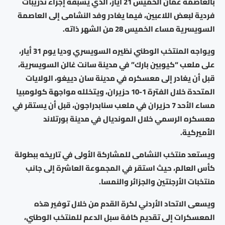
بالعاصمة عمان الخميس 21 أيار، الذي يسبقه إجراء تدريبات
فردية لبعض اللاعبين، فيما يغادر وفد النشامى إلى العاصمة
السويسرية مساء الخميس 28 من الشهر ذاته.
ويواجه المنتخب الوطني نظيره السويسري وديا يوم 31 أيار،
على ملعب “كيوبين بارك” في مدينة سانت غالن السويسرية،
قبل أن يغادر إلى معسكره في مدينة سان دييغو، الولايات
المتحدة خلال الفترة 1-10 حزيران، ويتخلله مواجهة كولومبيا
مساء الأحد 7 حزيران في ملعب سنابدراجون، قبل أن يستقر في
معسكره الرسمي خلال المونديال في مدينة بورتلاند
الأميركية.
ويستعد منتخب النشامى للمشاركة الأولى في تاريخه ببطولة
كأس العالم، حيث استقر في المجموعة العاشرة إلى جانب
منتخبات الأرجنتين والجزائر والنمسا.
ويسعى الاتحاد الأردني لكرة القدم من خلال توفير هذه
المعسكرات إلى تقديم كافة سبل الدعم للمنتخب الوطني،