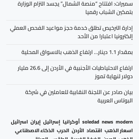
سميرات: افتتاح “منصة الشمال” يجسد التزام الوزارة
بتمكين الشباب رقميا
إدارة الترخيص تطلق خدمة حجز مواعيد الفحص العملي
إلكترونيا اعتبارا من الأحد
بمقدار 1.1 دينار… ارتفاع الذهب بالاسواق المحلية
ارتفاع الاحتياطيات الأجنبية في الأردن إلى 26.6 مليار
دولار لنهاية تموز
بيان صادر عن اللجنة النقابية للعاملين في شركة
البوتاس العربية
modern
news
soledad
أوكرانيا
إسرائيل
إيران
اسرائيل
اسعار الذهب
اقتصاد
الأردن
الحرب
الذكاء الاصطناعي
الذهب
الصين
الضفة الغربية
الطقس
العراق