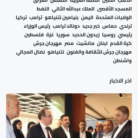
المسجد الأقصى
الملك عبدالله الثاني
النفط
الولايات المتحدة
اليمن
بنيامين نتنياهو
ترامب
تركيا
ترندي
حماس
خبر جديد
دونالد ترامب
رئيس الوزراء
رئيسي
روسيا
زيدون الحديد
سوريا
غزة
فلسطين
كرة القدم
لبنان
مانشيت
مصر
مهرجان جرش
مهرجان جرش للثقافة والفنون
نتنياهو
نضال المجالي
واشنطن
اخر الاخبار