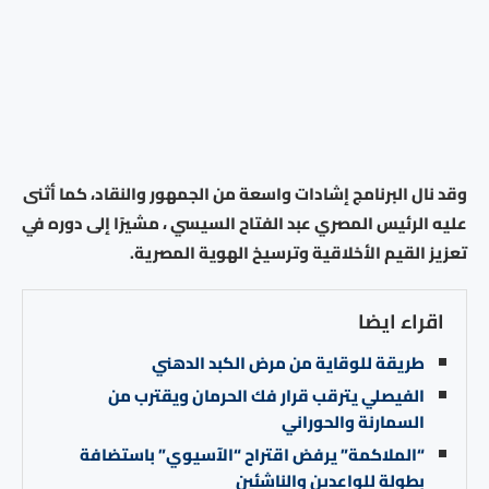
وقد نال البرنامج إشادات واسعة من الجمهور والنقاد، كما أثنى
عليه الرئيس المصري عبد الفتاح السيسي ، مشيرًا إلى دوره في
تعزيز القيم الأخلاقية وترسيخ الهوية المصرية.
اقراء ايضا
طريقة للوقاية من مرض الكبد الدهني
الفيصلي يترقب قرار فك الحرمان ويقترب من
السمارنة والحوراني
“الملاكمة” يرفض اقتراح “الآسيوي” باستضافة
بطولة للواعدين والناشئين