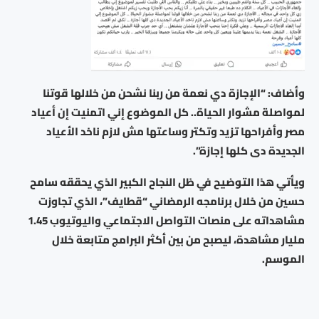
وأضاف: “الإجازة دي نعمة من ربنا نشحن من خلالها قوتنا
لمواصلة مشوار الحياة.. كل الموضوع إني اتمنيت إن أعياد
مصر وأفراحها تزيد وتكتر وساعتها مش لازم ناخد الأعياد
الجديدة دى كلها إجازة”.
ويأتي هذا التوضيح في ظل النجاح الكبير الذي يحققه سامح
حسين من خلال برنامجه الرمضاني “قطايف”، الذي تجاوزت
مشاهداته على منصات التواصل الاجتماعي واليوتيوب 1.45
مليار مشاهدة، ليصبح من بين أكثر البرامج متابعة خلال
الموسم.