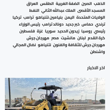
الذهب
الصين
الضفة الغربية
الطقس
العراق
المسجد الأقصى
الملك عبدالله الثاني
النفط
الولايات المتحدة
اليمن
بنيامين نتنياهو
ترامب
تركيا
ترندي
حماس
خبر جديد
دونالد ترامب
رئيس الوزراء
رئيسي
روسيا
زيدون الحديد
سوريا
غزة
فلسطين
كرة القدم
لبنان
مانشيت
مصر
مهرجان جرش
مهرجان جرش للثقافة والفنون
نتنياهو
نضال المجالي
واشنطن
اخر الاخبار