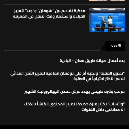
مذكرة تفاهم بين “شومان” و”جت” لتعزيز
القراءة واستثمار وقت التنقل في المعرفة
الاحدث
بدء أعمال صيانة طريق معان – البادية
“تطوير العقبة” وتكية أم علي توقعان اتفاقية لتعزيز الأمن الغذائي
للاسر الأكثر احتياجاً في العقبة
مرطب بشرة طبيعي يهدد عرش حمض الهيالورونيك الشهير
“واتساب” يختبر ميزة جديدة لتمييز المحتوى المُنشأ بالذكاء
الاصطناعي داخل القنوات