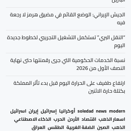
الجيش الإيراني: الوضع القائم في مضيق هرمز لا رجعة
فيه
“النقل البري” تستكمل التشغيل التجريبي لخطوط جديدة
اليوم
نسبة الخدمات الحكومية التي جرى رقمنتها حتى نهاية
النصف الأول من 2026
ارتفاع طفيف على الحرارة اليوم قبل بدء تأثر المملكة
بكتلة حارة الاثنين
modern
news
soledad
أوكرانيا
إسرائيل
إيران
اسرائيل
اسعار الذهب
اقتصاد
الأردن
الحرب
الذكاء الاصطناعي
الذهب
الصين
الضفة الغربية
الطقس
العراق