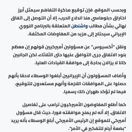
وبحسب الموقع، فإن توقيع مذكرة التفاهم سيمثل أبرز
اختراق دبلوماسي منذ اندلاع الحرب، إلا أن التوصل إلى اتفاق
نهائي بشأن مطالب
واشنطن
المتعلقة بالبرنامج النووي
الإيراني سيحتاج إلى مزيد من المفاوضات المكثفة.
ونقل “أكسيوس” عن مسؤولين أميركيين قولهم إن معظم
بنود الاتفاق جرى التوافق عليها حتى الثلاثاء، لكن الجانبين
كانا لا يزالان بحاجة إلى موافقة القيادات العليا.
وأضاف المسؤولون أن الإيرانيين أبلغوا الوسطاء لاحقا بأنهم
حصلوا على الموافقات اللازمة وأنهم مستعدون للتوقيع،
فيما لم تؤكد طهران ذلك رسميا.
كما أطلع المفاوضون الأميركيون ترامب على تفاصيل
الاتفاق، إلا أنه لم يمنح موافقته فورا، حيث قال مسؤول
أميركي للموقع إن الرئيس الأميركي أبلغ الوسطاء بأنه يريد
“بضعة أيام للتفكير في الأمر”.