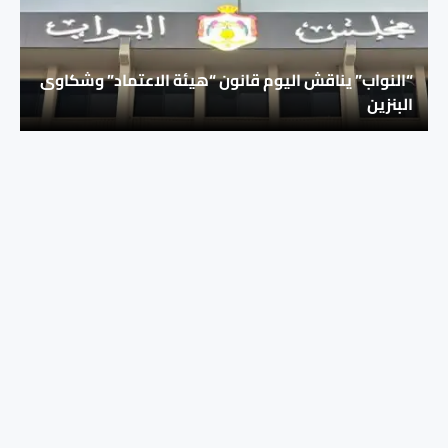
“النواب” يناقش اليوم قانون “هيئة الاعتماد” وشكاوى
البنزين