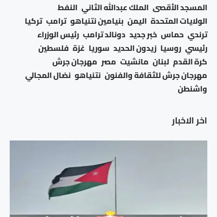
المسجد الأقصى
الملك عبدالله الثاني
النفط
الولايات المتحدة
اليمن
بنيامين نتنياهو
ترامب
تركيا
ترندي
حماس
خبر جديد
دونالد ترامب
رئيس الوزراء
رئيسي
روسيا
زيدون الحديد
سوريا
غزة
فلسطين
كرة القدم
لبنان
مانشيت
مصر
مهرجان جرش
مهرجان جرش للثقافة والفنون
نتنياهو
نضال المجالي
واشنطن
اخر الاخبار