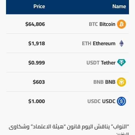
Price
Name
$64,806
BTC
Bitcoin
$1,918
ETH
Ethereum
$0.999
USDT
Tether
$603
BNB
BNB
$1.000
USDC
USDC
“النواب” يناقش اليوم قانون “هيئة الاعتماد” وشكاوى
البنزين