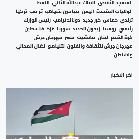
المسجد الأقصى
الملك عبدالله الثاني
النفط
الولايات المتحدة
اليمن
بنيامين نتنياهو
ترامب
تركيا
ترندي
حماس
خبر جديد
دونالد ترامب
رئيس الوزراء
رئيسي
روسيا
زيدون الحديد
سوريا
غزة
فلسطين
كرة القدم
لبنان
مانشيت
مصر
مهرجان جرش
مهرجان جرش للثقافة والفنون
نتنياهو
نضال المجالي
واشنطن
اخر الاخبار