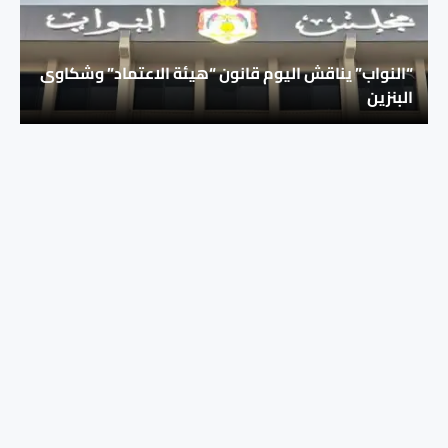
“النواب” يناقش اليوم قانون “هيئة الاعتماد” وشكاوى
البنزين