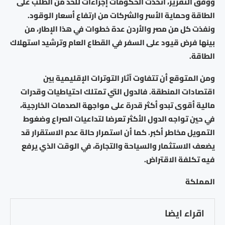
ووفق التقرير، اتخذت الحكومات إجراءات للحد من الطلب على
الطاقة وحماية الأسر والشركات من ارتفاع أسعار الوقود.
ونفذت كل من مصر والأردن عدة خطوات في هذا الإطار، من
بينها فرض قيود على السفر في القطاع العام وترشيد استهلاك
الطاقة.
ومن المتوقع أن تتفاوت آثار التوترات الإقليمية بين
اقتصادات المنطقة. فالدول التي تمتلك احتياطيات وقدرات
مالية أقوى تبدو أكثر قدرة على مواجهة الصدمات الخارجية،
في حين تواجه الدول الأكثر تعرضا لتداعيات الصراع وضغوط
التمويل مخاطر أكبر. كما أن استمرار حالة عدم الاستقرار قد
يضعف الاستثمار والسياحة والتجارة، في الوقت الذي يرفع
فيه تكلفة الاقتراض.
المملكة
اقراء ايضا