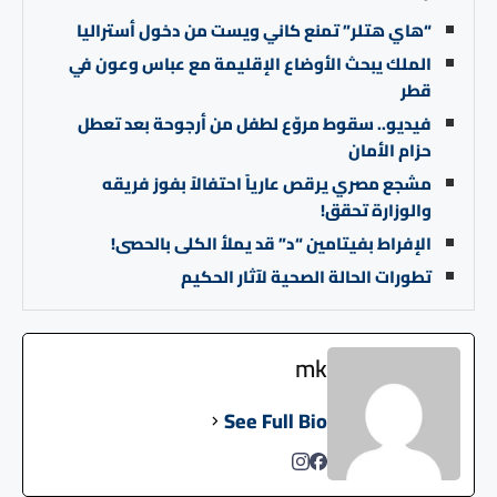
“هاي هتلر” تمنع كاني ويست من دخول أستراليا
الملك يبحث الأوضاع الإقليمة مع عباس وعون في
قطر
فيديو.. سقوط مروّع لطفل من أرجوحة بعد تعطل
حزام الأمان
مشجع مصري يرقص عارياً احتفالاً بفوز فريقه
والوزارة تحقق!
الإفراط بفيتامين “د” قد يملأ الكلى بالحصى!
تطورات الحالة الصحية لآثار الحكيم
mk
See Full Bio