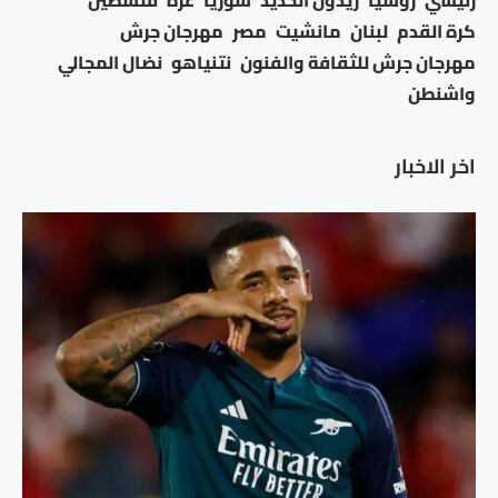
كرة القدم
لبنان
مانشيت
مصر
مهرجان جرش
مهرجان جرش للثقافة والفنون
نتنياهو
نضال المجالي
واشنطن
اخر الاخبار