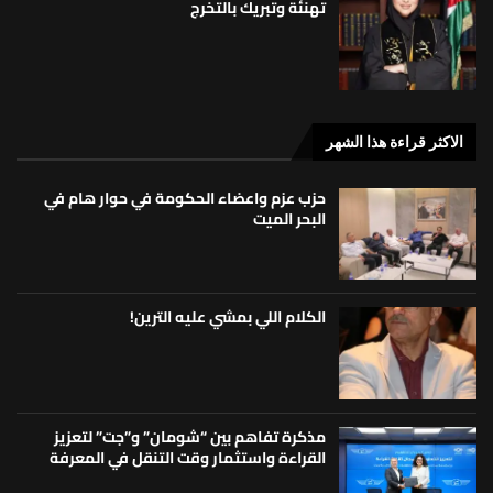
تهنئة وتبريك بالتخرج
الاكثر قراءة هذا الشهر
حزب عزم واعضاء الحكومة في حوار هام في
البحر الميت
الكلام اللي بمشي عليه الترين!
مذكرة تفاهم بين “شومان” و”جت” لتعزيز
القراءة واستثمار وقت التنقل في المعرفة