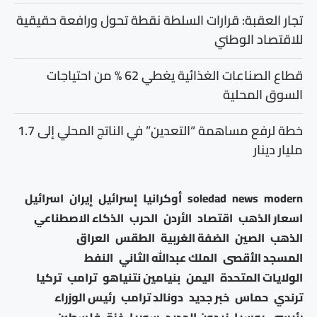
تجار العقبة: قرارات السلطة نقطة تحول ورافعة حقيقية
للاقتصاد الوطني
قطاع الصناعات الغذائية يغطي 62 % من احتياجات
السوق المحلية
خطة لرفع مساهمة “التعدين” في الناتج المحلي إلى 1.7
مليار دينار
modern
news
soledad
أوكرانيا
إسرائيل
إيران
اسرائيل
اسعار الذهب
اقتصاد
الأردن
الحرب
الذكاء الاصطناعي
الذهب
الصين
الضفة الغربية
الطقس
العراق
المسجد الأقصى
الملك عبدالله الثاني
النفط
الولايات المتحدة
اليمن
بنيامين نتنياهو
ترامب
تركيا
ترندي
حماس
خبر جديد
دونالد ترامب
رئيس الوزراء
رئيسي
روسيا
زيدون الحديد
سوريا
غزة
فلسطين