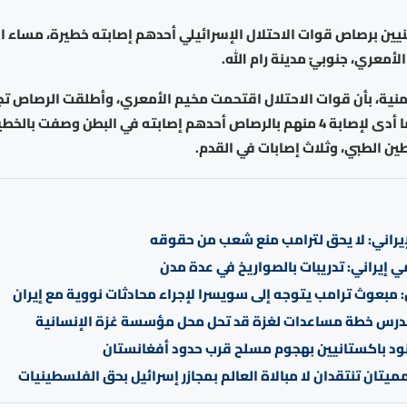
لسطينيين برصاص قوات الاحتلال الإسرائيلي أحدهم إصابته خطيرة، مساء ال
أمعري، جنوبيّ مدينة رام الله.
منية، بأن قوات الاحتلال اقتحمت مخيم الأمعري، وأطلقت الرصاص تج
الفلسطينيين، ما أدى لإصابة 4 منهم بالرصاص أحدهم إصابته في البطن وصفت ب
ن الطبي، وثلاث إصابات في القدم.
إيراني: لا يحق لترامب منع شعب من حقوقه
 إيراني: تدريبات بالصواريخ في عدة مدن
بعوث ترامب يتوجه إلى سويسرا لإجراء محادثات نووية مع إيران
رس خطة مساعدات لغزة قد تحل محل مؤسسة غزة الإنسانية
ميتان تنتقدان لا مبالاة العالم بمجازر إسرائيل بحق الفلسطينيات