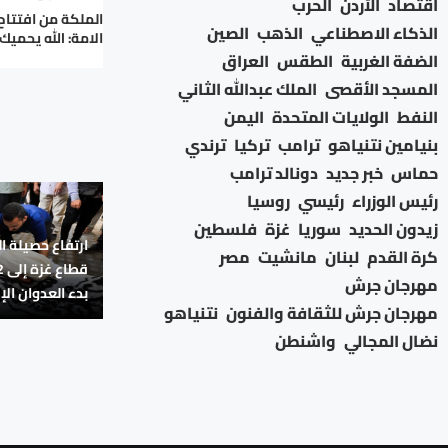
اقتصاد
الأردن
الحرب
الملكة من افتتا
الذكاء الاصطناعي
الذهب
الصين
الامة: الله يحميك
الضفة الغربية
الطقس
العراق
المسجد الأقصى
الملك عبدالله الثاني
النفط
الولايات المتحدة
اليمن
بنيامين نتنياهو
ترامب
تركيا
ترندي
حماس
خبر جديد
دونالد ترامب
رئيس الوزراء
رئيسي
روسيا
زيدون الحديد
سوريا
غزة
فلسطين
ارتفاع حصيلة ا
كرة القدم
لبنان
مانشيت
مصر
مهرجان جرش
بدء العدوان الإ
مهرجان جرش للثقافة والفنون
نتنياهو
نضال المجالي
واشنطن