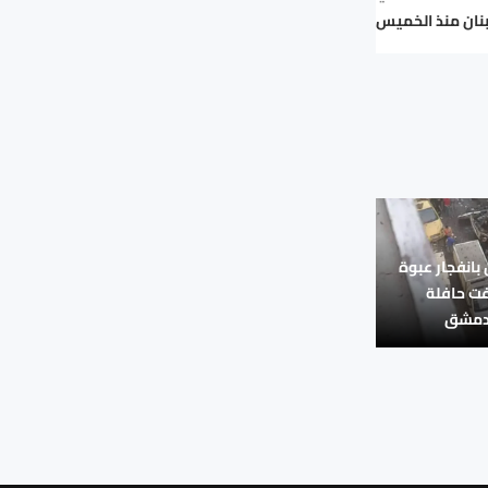
بانفجار عبوة
ت حافلة
 دمشق