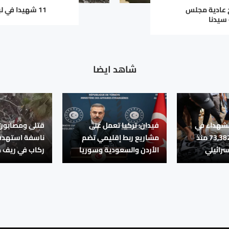
ح عادية مجلس
11 شهيدا في لبنان منذ الخميس
 سيدنا
شاهد ايضا
لشهداء في
فيدان: تركيا تعمل على
قتلى ومصابون 
قطاع غزة إلى 73,382 منذ
مشاريع ربط إقليمي تضم
ناسفة استهدف
سرائيلي
الأردن والسعودية وسوريا
ركاب في ريف