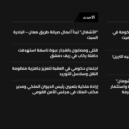
الاحدث
حكومة في
“الأشغال” تبدأ أعمال صيانة طريق معان – البادية
لميت
السبت
قتلى ومصابون بانفجار عبوة ناسفة استهدفت
حافلة ركاب في ريف دمشق
ه الترين!
اجتماع حكومي في العقبة لتعزيز جاهزية منظومة
النقل وسلاسل التوريد
شومان”
ة واستثمار
إرادة ملكية بتعيين رئيس الديوان الملكي ومدير
رفة
مكتب الملك في مجلس الأمن القومي