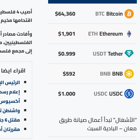
أصيب 4 ف
$64,360
BTC
Bitcoin
اقتحامها مخيم ال
$1,901
ETH
Ethereum
وأفادت مصادر أ
إلى مجمع فلسطي
$0.999
USDT
Tether
اقراء ايضا
$592
BNB
BNB
الرئيس ال
إعلام رسمي
$1.000
USDC
USDC
أكسيوس: م
واشنطن تد
“الأشغال” تبدأ أعمال صيانة طريق
مقتل 6 جنود باكستانيين بهجوم مسلح قرب حدود أفغانستان
معان – البادية السبت
مقررتان أم