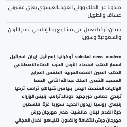
مندوبا عن الملك وولي العهد..العيسوي يعزي عشيرتي
عساف والطويل
فيدان: تركيا تعمل على مشاريع ربط إقليمي تضم الأردن
والسعودية وسوريا
modern
news
soledad
أوكرانيا
إسرائيل
إيران
اسرائيل
اسعار الذهب
اقتصاد
الأردن
الحرب
الذكاء الاصطناعي
الذهب
الصين
الضفة الغربية
الطقس
العراق
المسجد الأقصى
الملك عبدالله الثاني
النفط
الولايات المتحدة
اليمن
بنيامين نتنياهو
ترامب
تركيا
ترندي
حماس
خبر جديد
دونالد ترامب
رئيس الوزراء
رئيسي
روسيا
زيدون الحديد
سوريا
غزة
فلسطين
كرة القدم
لبنان
مانشيت
مصر
مهرجان جرش
مهرجان جرش للثقافة والفنون
نتنياهو
نضال المجالي