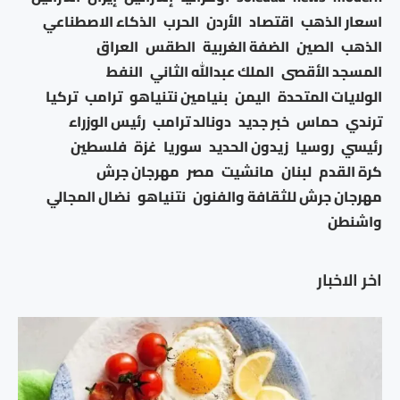
اسعار الذهب
اقتصاد
الأردن
الحرب
الذكاء الاصطناعي
الذهب
الصين
الضفة الغربية
الطقس
العراق
المسجد الأقصى
الملك عبدالله الثاني
النفط
الولايات المتحدة
اليمن
بنيامين نتنياهو
ترامب
تركيا
ترندي
حماس
خبر جديد
دونالد ترامب
رئيس الوزراء
رئيسي
روسيا
زيدون الحديد
سوريا
غزة
فلسطين
كرة القدم
لبنان
مانشيت
مصر
مهرجان جرش
مهرجان جرش للثقافة والفنون
نتنياهو
نضال المجالي
واشنطن
اخر الاخبار