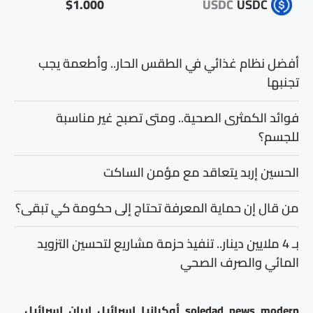
$1.000
USDC
USDC
أفضل نظام غذائي في الطقس الحار.. وأطعمة يجب
تجنبها
فوائد الكمثرى الصحية.. ومتى تصبح غير مناسبة
للجسم؟
الحسين إربد يتعاقد مع مؤمن الساكت
من قال إن حماية المعرفة تحتاج إلى حكومة كي تبقى؟
بـ 4 ملايين دينار.. تنفيذ حزمة مشاريع لتحسين التزويد
المائي والصرف الصحي
modern
news
soledad
أوكرانيا
إسرائيل
إيران
اسرائيل