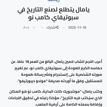
يامال يتطلع لصنع التاريخ في
سبوتيفاي كامب نو
2025-11-18
شارك
A+
A-
أعرب النجم الشاب لامين يامال، البالغ من العمر 18 عامًا، عن
حماسه الكبير للعودة إلى سبوتيفاي كامب نو، عبر تغيير
صورته الشخصية على إنستجرام ونشر رسالة طموحة
للمستقبل، وفق ما أوردته صحيفة “موندو ديبورتيفو”.
وكتب يامال: “مونتجويك كانت البداية، كامب نو هو المكان
الذي سيُكتب فيه التاريخ”، مؤكدًا رغبته في تحقيق النجاحات
وإضافة بصمته الخاصة على أرضية الملعب.