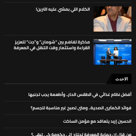
الكلام اللي بمشي عليه الترين!
مذكرة تفاهم بين “شومان” و”جت” لتعزيز
القراءة واستثمار وقت التنقل في المعرفة
الاحدث
أفضل نظام غذائي في الطقس الحار.. وأطعمة يجب تجنبها
فوائد الكمثرى الصحية.. ومتى تصبح غير مناسبة للجسم؟
الحسين إربد يتعاقد مع مؤمن الساكت
من قال إن حماية المعرفة تحتاج إلى حكومة كي تبقى؟