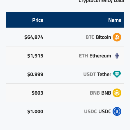
Cryptocurrency Data
Price
Name
$64,874
BTC
Bitcoin
$1,915
ETH
Ethereum
$0.999
USDT
Tether
$603
BNB
BNB
$1.000
USDC
USDC