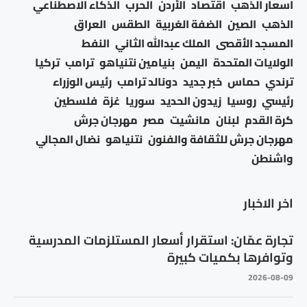
اسعار الذهب
اقتصاد
الأردن
الحرب
الذكاء الاصطناعي
الذهب
الصين
الضفة الغربية
الطقس
العراق
المسجد الأقصى
الملك عبدالله الثاني
النفط
الولايات المتحدة
اليمن
بنيامين نتنياهو
ترامب
تركيا
ترندي
حماس
خبر جديد
دونالد ترامب
رئيس الوزراء
رئيسي
روسيا
زيدون الحديد
سوريا
غزة
فلسطين
كرة القدم
لبنان
مانشيت
مصر
مهرجان جرش
مهرجان جرش للثقافة والفنون
نتنياهو
نضال المجالي
واشنطن
اخر الاخبار
تجارة عمّان: استقرار أسعار المستلزمات المدرسية
وتوافرها بكميات كبيرة
2026-08-09